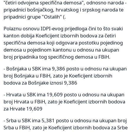
"četiri odvojena specifična demosa", odnosno naroda -
pripadnici bošnjačkog, hrvatskog i srpskog naroda te
pripadnici grupe "Ostalih" (.
Polaznu osnovu IDPI-evog prijedloga čini to što svaki
kanton dobija Koeficijent izbornih bodova za četiri
specifična demosa koji odgovara postotku pojedinog
demosa u pojedinom kantonu u odnosu na ukupan
broj pripadnika tog specifičnog demosa u FBiH.
- Bošnjaka u SBK ima 9,386 posto u odnosu na ukupan
broj Bošnjaka u FBiH, zato je Koeficijent izbornih
bodova za Bošnjake iznosi 9,386
- Hrvata u SBK ima 19,609 posto u odnosu na ukupan
broj Hrvata u FBiH, zato je Koeficijent izbornih bodova
za Hrvate 19,609
- Srba u SBK ima 5,381 posto u odnosu na ukupan broj
Srba u FBiH, zato je Koeficijent izbornih bodova za Srbe