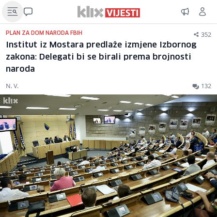
352
PLAN ZA DOM NARODA FBIH
Institut iz Mostara predlaže izmjene Izbornog
zakona: Delegati bi se birali prema brojnosti
naroda
N. V.
132