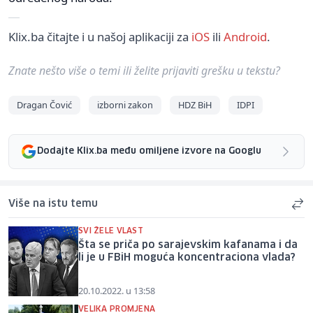
Klix.ba čitajte i u našoj aplikaciji za
iOS
ili
Android
.
Znate nešto više o temi ili želite prijaviti grešku u tekstu?
Dragan Čović
izborni zakon
HDZ BiH
IDPI
Dodajte Klix.ba među omiljene izvore na Googlu
Više na istu temu
SVI ŽELE VLAST
Šta se priča po sarajevskim kafanama i da
li je u FBiH moguća koncentraciona vlada?
20.10.2022. u 13:58
VELIKA PROMJENA