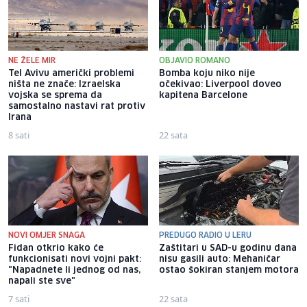
NE ŽELE MIR
OBJAVIO ROMANO
Tel Avivu američki problemi
Bomba koju niko nije
ništa ne znače: Izraelska
očekivao: Liverpool doveo
vojska se sprema da
kapitena Barcelone
samostalno nastavi rat protiv
Irana
8 sati
22 sata
NOVI OMJER SNAGA
PREDUGO RADIO U LERU
Fidan otkrio kako će
Zaštitari u SAD-u godinu dana
funkcionisati novi vojni pakt:
nisu gasili auto: Mehaničar
"Napadnete li jednog od nas,
ostao šokiran stanjem motora
napali ste sve"
7 sati
22 sata