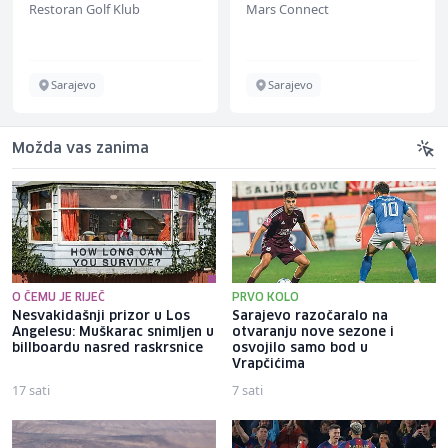
Restoran Golf Klub
Mars Connect
Sarajevo
Sarajevo
Možda vas zanima
O ČEMU JE RIJEČ
PRVO KOLO
Nesvakidašnji prizor u Los
Sarajevo razočaralo na
Angelesu: Muškarac snimljen u
otvaranju nove sezone i
billboardu nasred raskrsnice
osvojilo samo bod u
Vrapčićima
17 sati
7 sati