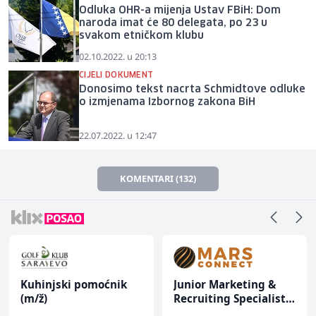
Odluka OHR-a mijenja Ustav FBiH: Dom
naroda imat će 80 delegata, po 23 u
svakom etničkom klubu
02.10.2022. u 20:13
CIJELI DOKUMENT
Donosimo tekst nacrta Schmidtove odluke
o izmjenama Izbornog zakona BiH
22.07.2022. u 12:47
KOMENTARI (132)
Kuhinjski pomoćnik
Junior Marketing &
(m/ž)
Recruiting Specialist
(m/ž)