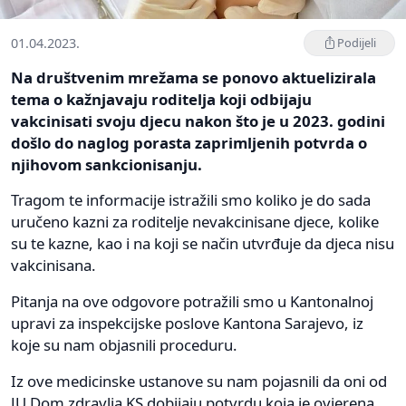
01.04.2023.
Podijeli
Na društvenim mrežama se ponovo aktuelizirala
tema o kažnjavaju roditelja koji odbijaju
vakcinisati svoju djecu nakon što je u 2023. godini
došlo do naglog porasta zaprimljenih potvrda o
njihovom sankcionisanju.
Tragom te informacije istražili smo koliko je do sada
uručeno kazni za roditelje nevakcinisane djece, kolike
su te kazne, kao i na koji se način utvrđuje da djeca nisu
vakcinisana.
Pitanja na ove odgovore potražili smo u Kantonalnoj
upravi za inspekcijske poslove Kantona Sarajevo, iz
koje su nam objasnili proceduru.
Iz ove medicinske ustanove su nam pojasnili da oni od
JU Dom zdravlja KS dobijaju potvrdu koja je ovjerena