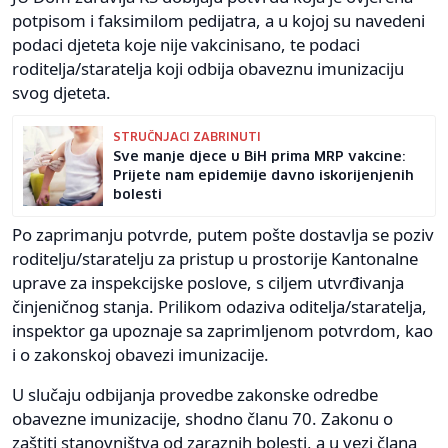
potpisom i faksimilom pedijatra, a u kojoj su navedeni
podaci djeteta koje nije vakcinisano, te podaci
roditelja/staratelja koji odbija obaveznu imunizaciju
svog djeteta.
STRUČNJACI ZABRINUTI
Sve manje djece u BiH prima MRP vakcine:
Prijete nam epidemije davno iskorijenjenih
bolesti
Po zaprimanju potvrde, putem pošte dostavlja se poziv
roditelju/staratelju za pristup u prostorije Kantonalne
uprave za inspekcijske poslove, s ciljem utvrđivanja
činjeničnog stanja. Prilikom odaziva oditelja/staratelja,
inspektor ga upoznaje sa zaprimljenom potvrdom, kao
i o zakonskoj obavezi imunizacije.
U slučaju odbijanja provedbe zakonske odredbe
obavezne imunizacije, shodno članu 70. Zakonu o
zaštiti stanovništva od zaraznih bolesti, a u vezi člana