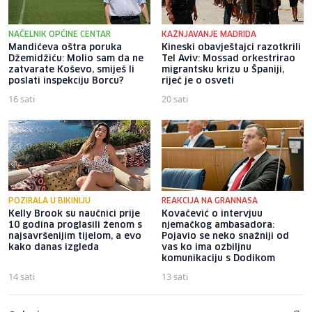
NAČELNIK OPĆINE CENTAR
KAŽNJAVANJE MADRIDA
Mandićeva oštra poruka
Kineski obavještajci razotkrili
Džemidžiću: Molio sam da ne
Tel Aviv: Mossad orkestrirao
zatvarate Koševo, smiješ li
migrantsku krizu u Španiji,
poslati inspekciju Borcu?
riječ je o osveti
16 sati
20 sati
POZIRALA U BIKINIJU
REAKCIJA NA GRANNASA
Kelly Brook su naučnici prije
Kovačević o intervjuu
10 godina proglasili ženom s
njemačkog ambasadora:
najsavršenijim tijelom, a evo
Pojavio se neko snažniji od
kako danas izgleda
vas ko ima ozbiljnu
komunikaciju s Dodikom
14 sati
13 sati