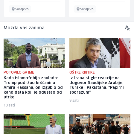
Sarajevo
Sarajevo
Možda vas zanima
POTOPILO GA IME
OŠTRE KRITIKE
Kada islamofobija zavlada:
Iz Irana stigle reakcije na
Trump podržao kršćanina
dogovor Saudijske Arabije,
Amira Hassana, on izgubio od
Turske i Pakistana: "Papirni
kandidata koji je odustao od
sporazum"
utrke
9 sati
10 sati