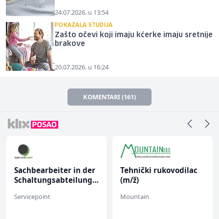
24.07.2026. u 13:54
POKAZALA STUDIJA
Zašto očevi koji imaju kćerke imaju sretnije
brakove
20.07.2026. u 16:24
KOMENTARI (161)
Sachbearbeiter in der
Tehnički rukovodilac
Schaltungsabteilung
(m/ž)
(m/w)
Servicepoint
Mountain