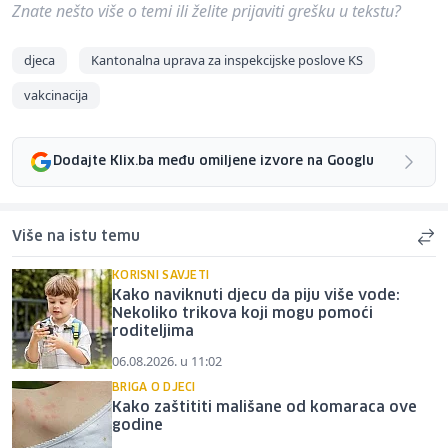
Znate nešto više o temi ili želite prijaviti grešku u tekstu?
djeca
Kantonalna uprava za inspekcijske poslove KS
vakcinacija
Dodajte Klix.ba među omiljene izvore na Googlu
Više na istu temu
KORISNI SAVJETI
Kako naviknuti djecu da piju više vode:
Nekoliko trikova koji mogu pomoći
roditeljima
06.08.2026. u 11:02
BRIGA O DJECI
Kako zaštititi mališane od komaraca ove
godine