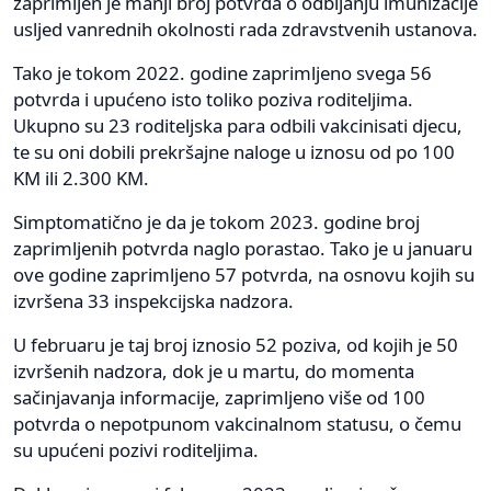
zaprimljen je manji broj potvrda o odbijanju imunizacije
usljed vanrednih okolnosti rada zdravstvenih ustanova.
Tako je tokom 2022. godine zaprimljeno svega 56
potvrda i upućeno isto toliko poziva roditeljima.
Ukupno su 23 roditeljska para odbili vakcinisati djecu,
te su oni dobili prekršajne naloge u iznosu od po 100
KM ili 2.300 KM.
Simptomatično je da je tokom 2023. godine broj
zaprimljenih potvrda naglo porastao. Tako je u januaru
ove godine zaprimljeno 57 potvrda, na osnovu kojih su
izvršena 33 inspekcijska nadzora.
U februaru je taj broj iznosio 52 poziva, od kojih je 50
izvršenih nadzora, dok je u martu, do momenta
sačinjavanja informacije, zaprimljeno više od 100
potvrda o nepotpunom vakcinalnom statusu, o čemu
su upućeni pozivi roditeljima.