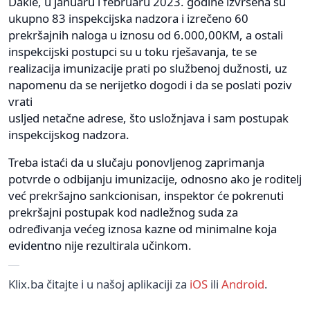
Dakle, u januaru i februaru 2023. godine izvršena su
ukupno 83 inspekcijska nadzora i izrečeno 60
prekršajnih naloga u iznosu od 6.000,00KM, a ostali
inspekcijski postupci su u toku rješavanja, te se
realizacija imunizacije prati po službenoj dužnosti, uz
napomenu da se nerijetko dogodi i da se poslati poziv
vrati
usljed netačne adrese, što usložnjava i sam postupak
inspekcijskog nadzora.
Treba istaći da u slučaju ponovljenog zaprimanja
potvrde o odbijanju imunizacije, odnosno ako je roditelj
već prekršajno sankcionisan, inspektor će pokrenuti
prekršajni postupak kod nadležnog suda za
određivanja većeg iznosa kazne od minimalne koja
evidentno nije rezultirala učinkom.
Klix.ba čitajte i u našoj aplikaciji za
iOS
ili
Android
.