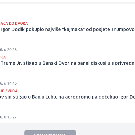
NACA DO DVORA
e Igor Dodik pokupio najviše "kajmaka" od posjete Trumpov
6. u 20:28
UKA
Trump Jr. stigao u Banski Dvor na panel diskusiju s privredn
6. u 14:46
 JE SVUDA
v sin stigao u Banju Luku, na aerodromu ga dočekao Igor D
6. u 13:27