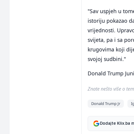
"Sav uspjeh u tome
istoriju pokazao d
vrijednosti. Uprav
svijeta, pa i sa p
krugovima koji dij
svojoj sudbini."
Donald Trump Juni
Znate nešto više o temi 
Donald Trump Jr
I
Dodajte Klix.ba 