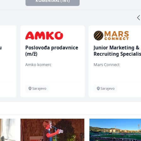
KOMENTARI (161)
u
Poslovođa prodavnice
Junior Marketing &
(m/ž)
Recruiting Speciali
 (m/
(m/ž)
Amko komerc
Mars Connect
Sarajevo
Sarajevo