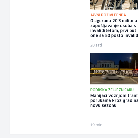
JAVNI POZIVI FONDA
Osigurano 20,3 milion
zapošljavanje osoba s
invaliditetom, prvi put 
one sa 50 posto invalid
20 sati
PODRŠKA ŽELJEZNIČARU
Manijaci vožnjom tram
porukama kroz grad naj
novu sezonu
19 min