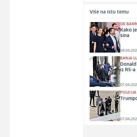
Više na istu temu
OD BAKI
Kako j
sina
08.04.202
BANJA L
Donald 
iz RS-a
07.04.202
POLICIJA
Trumpo
07.04.202