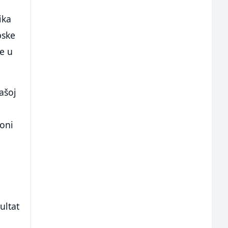
ika
pske
je u
ašoj
o
ioni
ultat