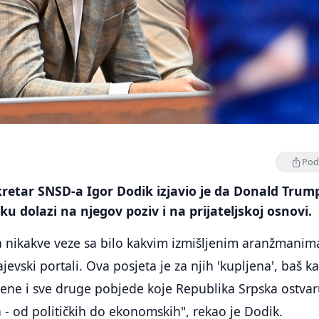
Podi
retar SNSD-a Igor Dodik izjavio je da Donald Trum
u dolazi na njegov poziv i na prijateljskoj osnovi.
 nikakve veze sa bilo kakvim izmišljenim aranžmanim
evski portali. Ova posjeta je za njih 'kupljena', baš k
ljene i sve druge pobjede koje Republika Srpska ostvar
 - od političkih do ekonomskih", rekao je Dodik.