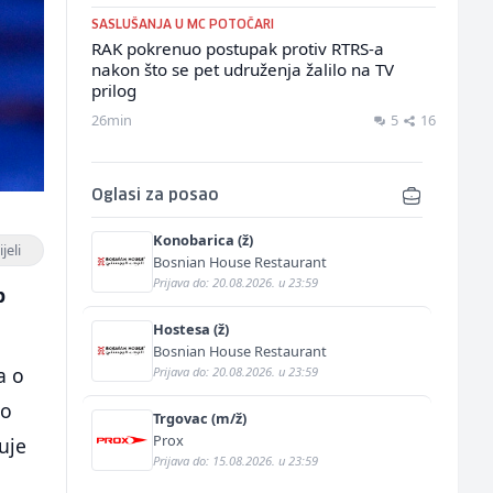
SASLUŠANJA U MC POTOČARI
RAK pokrenuo postupak protiv RTRS-a
nakon što se pet udruženja žalilo na TV
prilog
26min
5
16
Oglasi za posao
Konobarica (ž)
jeli
Bosnian House Restaurant
Prijava do: 20.08.2026. u 23:59
p
Hostesa (ž)
Bosnian House Restaurant
a o
Prijava do: 20.08.2026. u 23:59
ao
Trgovac (m/ž)
Prox
uje
Prijava do: 15.08.2026. u 23:59