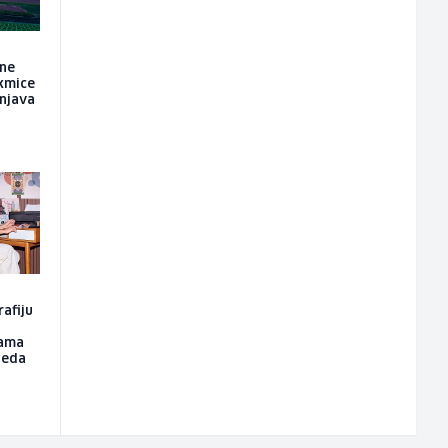
 ne
kmice
unjava
rafiju
žama
leda