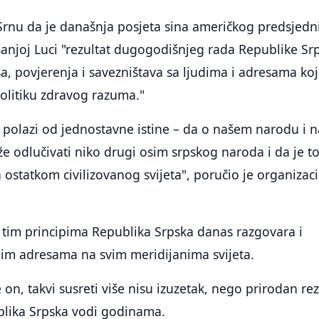
Srnu da je današnja posjeta sina američkog predsjedn
njoj Luci "rezultat dugogodišnjeg rada Republike Sr
a, povjerenja i savezništava sa ljudima i adresama ko
politiku zdravog razuma."
ja polazi od jednostavne istine – da o našem narodu i n
 odlučivati niko drugi osim srpskog naroda i da je t
a ostatkom civilizovanog svijeta", poručio je organizac
 tim principima Republika Srpska danas razgovara i
nim adresama na svim meridijanima svijeta.
 on, takvi susreti više nisu izuzetak, nego prirodan rez
ublika Srpska vodi godinama.