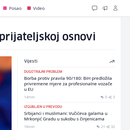
Posao
Video
prijateljskoj osnovi
Vijesti
DUGOTRAJNI PROBLEM
Borba protiv pravila 90/180: BiH predložila
privremene mjere za profesionalne vozače
u EU
14min
0
3
IZGUBLJEN U PREVODU
Srbijanci i muslimani: Vučićeva galama u
Mrkonjić Gradu u sukobu s činjenicama
16min
21
32