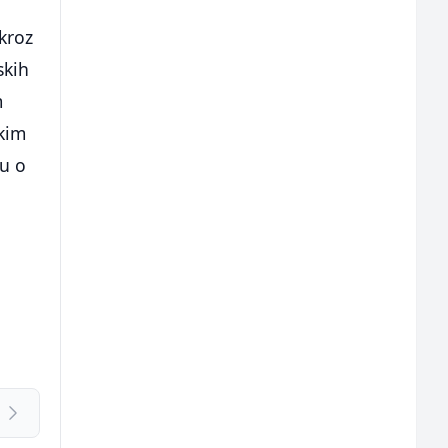
kroz
skih
m
čkim
ju o