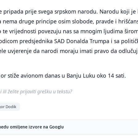
 pripada prije svega srpskom narodu. Narodu koji je 
a nema druge principe osim slobode, pravde i hrišćan
o te vrijednosti povezuju nas sa mnogim ljudima širo
orodicom predsjednika SAD Donalda Trumpa i sa politi
ele uvjerenje da narodi moraju imati pravo da odluču
or stiže avionom danas u Banju Luku oko 14 sati.
ili želite prijaviti grešku u tekstu?
gor Dodik
među omiljene izvore na Googlu