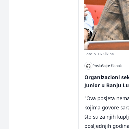
Foto: V. D./Klix.ba
Poslušajte članak
Organizacioni sek
Junior u Banju Luk
"Ova posjeta nema
kojima govore saraj
što su za njih kup
posljednjih godina