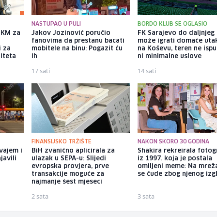
NASTUPAO U PULI
BORDO KLUB SE OGLASIO
a KM za
Jakov Jozinović poručio
FK Sarajevo do daljnjeg
fanovima da prestanu bacati
može igrati domaće uta
i za
mobitele na binu: Pogazit ću
na Koševu, teren ne isp
iteta
ih
ni minimalne uslove
17 sati
14 sati
FINANSIJSKO TRŽIŠTE
NAKON SKORO 30 GODINA
vajem i
BiH zvanično aplicirala za
Shakira rekreirala fotog
avili
ulazak u SEPA-u: Slijedi
iz 1997. koja je postala
evropska provjera, prve
omiljeni meme: Na mre
transakcije moguće za
se čude zbog njenog izg
najmanje šest mjeseci
2 sata
3 sata