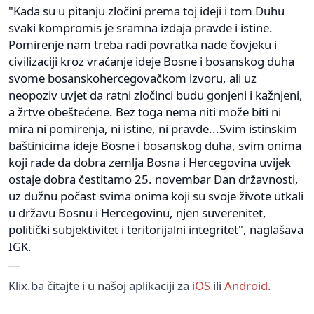
"Kada su u pitanju zločini prema toj ideji i tom Duhu
svaki kompromis je sramna izdaja pravde i istine.
Pomirenje nam treba radi povratka nade čovjeku i
civilizaciji kroz vraćanje ideje Bosne i bosanskog duha
svome bosanskohercegovačkom izvoru, ali uz
neopoziv uvjet da ratni zločinci budu gonjeni i kažnjeni,
a žrtve obeštećene. Bez toga nema niti može biti ni
mira ni pomirenja, ni istine, ni pravde...Svim istinskim
baštinicima ideje Bosne i bosanskog duha, svim onima
koji rade da dobra zemlja Bosna i Hercegovina uvijek
ostaje dobra čestitamo 25. novembar Dan državnosti,
uz dužnu počast svima onima koji su svoje živote utkali
u državu Bosnu i Hercegovinu, njen suverenitet,
politički subjektivitet i teritorijalni integritet", naglašava
IGK.
Klix.ba čitajte i u našoj aplikaciji za
iOS
ili
Android
.