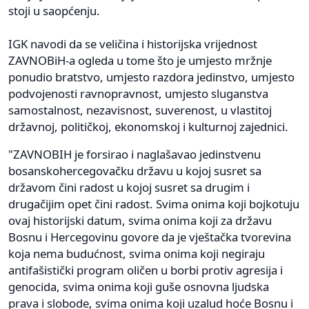
stoji u saopćenju.
IGK navodi da se veličina i historijska vrijednost
ZAVNOBiH-a ogleda u tome što je umjesto mržnje
ponudio bratstvo, umjesto razdora jedinstvo, umjesto
podvojenosti ravnopravnost, umjesto sluganstva
samostalnost, nezavisnost, suverenost, u vlastitoj
državnoj, političkoj, ekonomskoj i kulturnoj zajednici.
"ZAVNOBIH je forsirao i naglašavao jedinstvenu
bosanskohercegovačku državu u kojoj susret sa
državom čini radost u kojoj susret sa drugim i
drugačijim opet čini radost. Svima onima koji bojkotuju
ovaj historijski datum, svima onima koji za državu
Bosnu i Hercegovinu govore da je vještačka tvorevina
koja nema budućnost, svima onima koji negiraju
antifašistički program oličen u borbi protiv agresija i
genocida, svima onima koji guše osnovna ljudska
prava i slobode, svima onima koji uzalud hoće Bosnu i