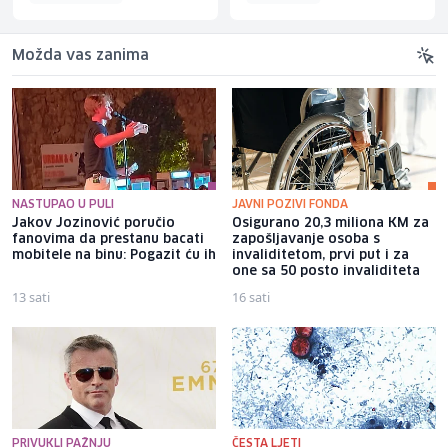
Možda vas zanima
NASTUPAO U PULI
JAVNI POZIVI FONDA
Jakov Jozinović poručio
Osigurano 20,3 miliona KM za
fanovima da prestanu bacati
zapošljavanje osoba s
mobitele na binu: Pogazit ću ih
invaliditetom, prvi put i za
one sa 50 posto invaliditeta
13 sati
16 sati
PRIVUKLI PAŽNJU
ČESTA LJETI