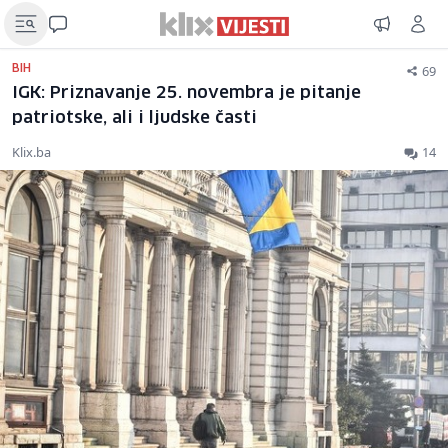
69
BIH
IGK: Priznavanje 25. novembra je pitanje
patriotske, ali i ljudske časti
Klix.ba
14