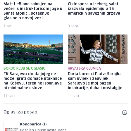
Matt LeBlanc snimljen na
Ciklospora u iceberg salati
večeri s instruktoricom joge u
izazvala epidemiju u 15
Santa Monici, potaknuo
američkih saveznih država
glasine o novoj vezi
1 sat
3 sata
BORDO KLUB SE OGLASIO
HRVATSKA GLUMICA
FK Sarajevo do daljnjeg ne
Daria Lorenci Flatz: Sarajka
može igrati domaće utakmice
sam uvijek i zauvijek,
na Koševu, teren ne ispunjava
Sarajevo je moj bazen
ni minimalne uslove
inspiracije, duha i nostalgije
11 sati
11 sati
Oglasi za posao
Konobarica (ž)
Bosnian House Restaurant