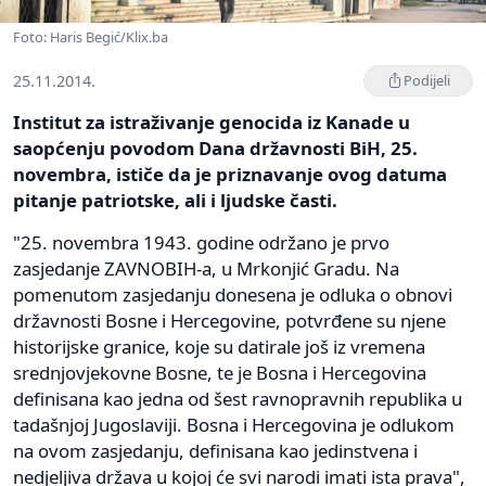
Foto: Haris Begić/Klix.ba
25.11.2014.
Podijeli
Institut za istraživanje genocida iz Kanade u
saopćenju povodom Dana državnosti BiH, 25.
novembra, ističe da je priznavanje ovog datuma
pitanje patriotske, ali i ljudske časti.
"25. novembra 1943. godine održano je prvo
zasjedanje ZAVNOBIH-a, u Mrkonjić Gradu. Na
pomenutom zasjedanju donesena je odluka o obnovi
državnosti Bosne i Hercegovine, potvrđene su njene
historijske granice, koje su datirale još iz vremena
srednjovjekovne Bosne, te je Bosna i Hercegovina
definisana kao jedna od šest ravnopravnih republika u
tadašnjoj Jugoslaviji. Bosna i Hercegovina je odlukom
na ovom zasjedanju, definisana kao jedinstvena i
nedjeljiva država u kojoj će svi narodi imati ista prava",