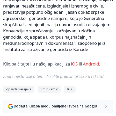
ranjavati nezaštićene, izgladnjele i iznemogle civile,
predstavlja potpuno očigledan i jasan dokaz srpske
agresorsko - genocidne namjere, koju je Generalna
skupština Ujedinjenih nacija davno osudila usvajanjem
Konvencije o sprečavanju i kažnjavanju zločina
genocida, koja spada u korpus najznačajnijih
međunarodnopravnih dokumenata", saopćeno je iz
Instituta za istraživanje genocida iz Kanade
Klix.ba čitajte i u našoj aplikaciji za
iOS
ili
Android
.
Znate nešto više o temi ili želite prijaviti grešku u tekstu?
opsada Sarajeva
Emir Ramić
IGK
Dodajte Klix.ba među omiljene izvore na Googlu