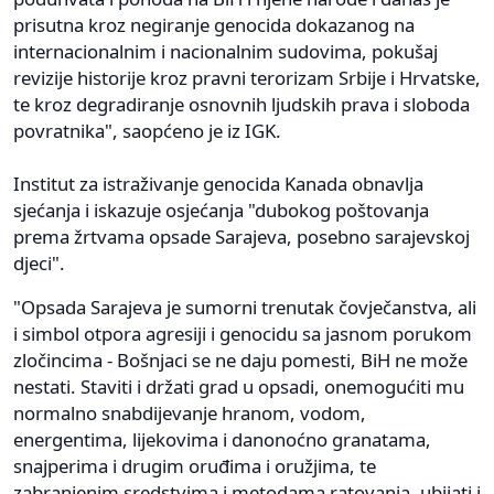
prisutna kroz negiranje genocida dokazanog na
internacionalnim i nacionalnim sudovima, pokušaj
revizije historije kroz pravni terorizam Srbije i Hrvatske,
te kroz degradiranje osnovnih ljudskih prava i sloboda
povratnika", saopćeno je iz IGK.
Institut za istraživanje genocida Kanada obnavlja
sjećanja i iskazuje osjećanja "dubokog poštovanja
prema žrtvama opsade Sarajeva, posebno sarajevskoj
djeci".
"Opsada Sarajeva je sumorni trenutak čovječanstva, ali
i simbol otpora agresiji i genocidu sa jasnom porukom
zločincima - Bošnjaci se ne daju pomesti, BiH ne može
nestati. Staviti i držati grad u opsadi, onemogućiti mu
normalno snabdijevanje hranom, vodom,
energentima, lijekovima i danonoćno granatama,
snajperima i drugim oruđima i oružjima, te
zabranjenim sredstvima i metodama ratovanja, ubijati i