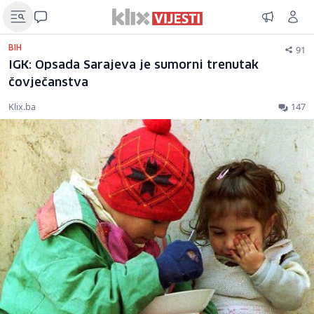
91
BIH
IGK: Opsada Sarajeva je sumorni trenutak
čovječanstva
Klix.ba
147