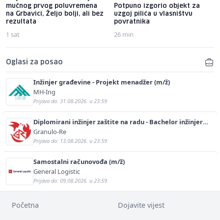
mučnog prvog poluvremena
Potpuno izgorio objekt za
na Grbavici, Željo bolji, ali bez
uzgoj pilića u vlasništvu
rezultata
povratnika
1 sat
26 min
Oglasi za posao
Inžinjer građevine - Projekt menadžer (m/ž)
MH-Ing
Prijava do: 31.08.2026. u 23:59
Diplomirani inžinjer zaštite na radu - Bachelor inžinjer
sigurnosti i pomoći (m/ž)
Granulo-Re
Prijava do: 13.08.2026. u 23:59
Samostalni računovođa (m/ž)
General Logistic
Prijava do: 09.08.2026. u 23:59
Početna
Dojavite vijest