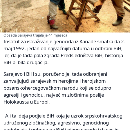
Opsada Sarajeva trajala je 44 mjeseca
Institut za istraživanje genocida iz Kanade smatra da 2.
maj 1992. jedan od najvažnijih datuma u odbrani BiH,
jer, da je tada pala zgrada Predsjedništva BiH, historija
BiH bi bila drugačija.
Sarajevo i BiH su, poručeno je, tada odbranjeni
zahvaljujući sarajevskim herojima i herojskom
bosanskohercegovačkom narodu koji se odupro
agresiji i genocidu, najvećim zločinima poslije
Holokausta u Europi.
"Ali ta ideja podjele BiH koja je uzrok srpskohrvatskog
udruženog zločinačkog, agresivno, genocidnog
poduhvata i pohoda na BiH i njene narode i danas je