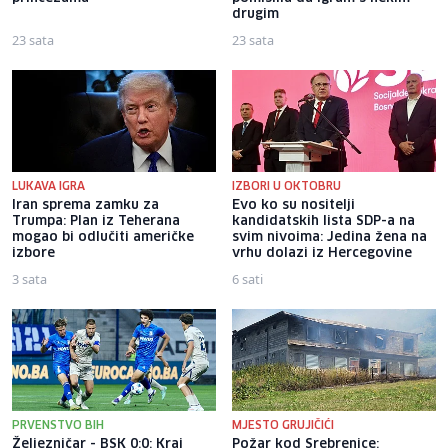
drugim
23 sata
23 sata
LUKAVA IGRA
IZBORI U OKTOBRU
Iran sprema zamku za
Evo ko su nositelji
Trumpa: Plan iz Teherana
kandidatskih lista SDP-a na
mogao bi odlučiti američke
svim nivoima: Jedina žena na
izbore
vrhu dolazi iz Hercegovine
3 sata
6 sati
PRVENSTVO BIH
MJESTO GRUJIČIĆI
Željezničar - BSK 0:0: Kraj
Požar kod Srebrenice: