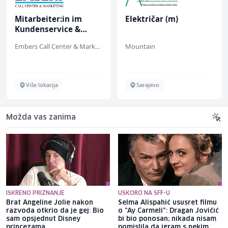
Mitarbeiter:in im
Električar (m)
Kundenservice &
Support (m/w/d)
Embers Call Center & Marketing
Mountain
Više lokacija
Sarajevo
Možda vas zanima
ISKRENO PRIZNANJE
USKORO NA SFF-U
Brat Angeline Jolie nakon
Selma Alispahić ususret filmu
razvoda otkrio da je gej: Bio
o "Ay Carmeli": Dragan Jovičić
sam opsjednut Disney
bi bio ponosan; nikada nisam
princezama
pomislila da igram s nekim