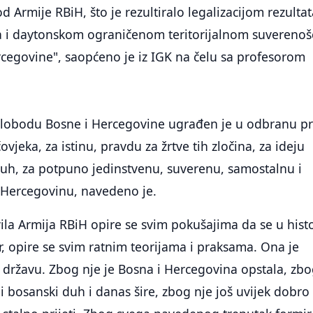
d Armije RBiH, što je rezultiralo legalizacijom rezulta
da i daytonskom ograničenom teritorijalnom suverenoš
cegovine", saopćeno je iz IGK na čelu sa profesorom
a slobodu Bosne i Hercegovine ugrađen je u odbranu p
ovjeka, za istinu, pravdu za žrtve tih zločina, za ideju
duh, za potpuno jedinstvenu, suverenu, samostalnu i
 Hercegovinu, navedeno je.
ila Armija RBiH opire se svim pokušajima da se u histo
r, opire se svim ratnim teorijama i praksama. Ona je
 državu. Zbog nje je Bosna i Hercegovina opstala, zb
 i bosanski duh i danas šire, zbog nje još uvijek dobro