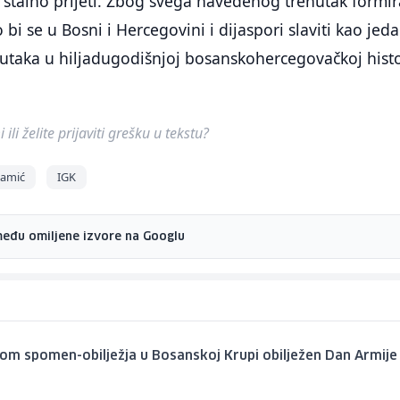
 stalno prijeti. Zbog svega navedenog trenutak formi
bi se u Bosni i Hercegovini i dijaspori slaviti kao jed
nutaka u hiljadugodišnjoj bosanskohercegovačkoj histor
.
ili želite prijaviti grešku u tekstu?
Ramić
IGK
među omiljene izvore na Googlu
om spomen-obilježja u Bosanskoj Krupi obilježen Dan Armije