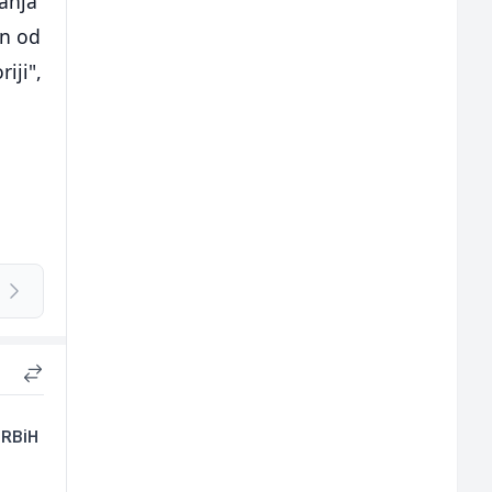
ranja
an od
iji",
 RBiH