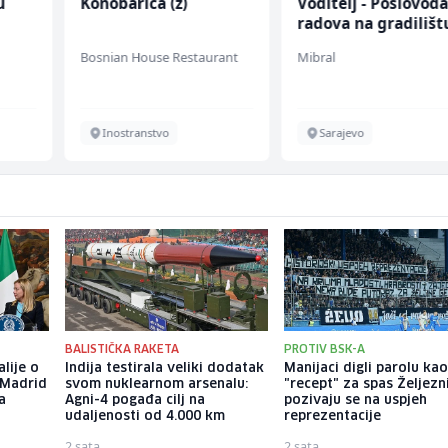
u
Konobarica (ž)
Voditelj - Poslovođ
radova na gradilišt
 (m/
(m/ž)
Bosnian House Restaurant
Mibral
Inostranstvo
Sarajevo
BALISTIČKA RAKETA
PROTIV BSK-A
alije o
Indija testirala veliki dodatak
Manijaci digli parolu ka
 Madrid
svom nuklearnom arsenalu:
"recept" za spas Željezn
a
Agni-4 pogađa cilj na
pozivaju se na uspjeh
udaljenosti od 4.000 km
reprezentacije
2 sata
2 sata