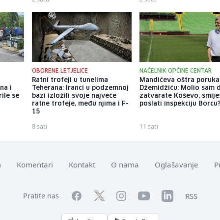
OBORENE LETJELICE
NAČELNIK OPĆINE CENTAR
Ratni trofeji u tunelima
Mandićeva oštra poruka
na i
Teherana: Iranci u podzemnoj
Džemidžiću: Molio sam 
rile se
bazi izložili svoje najveće
zatvarate Koševo, smiješ
ratne trofeje, među njima i F-
poslati inspekciju Borcu
15
8 sati
11 sati
m
Komentari
Kontakt
O nama
Oglašavanje
P
Facebook
YouTube
LinkedIn
Twitter
Instagram
RSS
Pratite nas