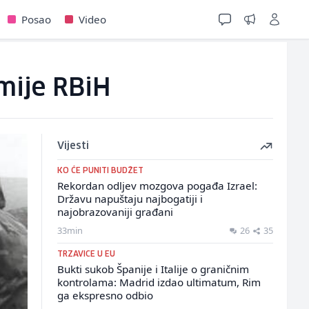
Posao
Video
mije RBiH
Vijesti
KO ĆE PUNITI BUDŽET
Rekordan odljev mozgova pogađa Izrael:
Državu napuštaju najbogatiji i
najobrazovaniji građani
33min
26
35
TRZAVICE U EU
Bukti sukob Španije i Italije o graničnim
kontrolama: Madrid izdao ultimatum, Rim
ga ekspresno odbio