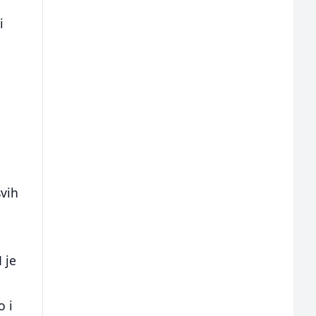
i
svih
 je
o i