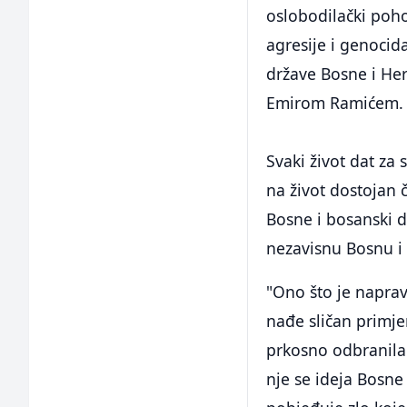
oslobodilački poho
agresije i genoci
države Bosne i Her
Emirom Ramićem.
Svaki život dat z
na život dostojan č
Bosne i bosanski 
nezavisnu Bosnu i
"Ono što je naprav
nađe sličan primje
prkosno odbranila
nje se ideja Bosne