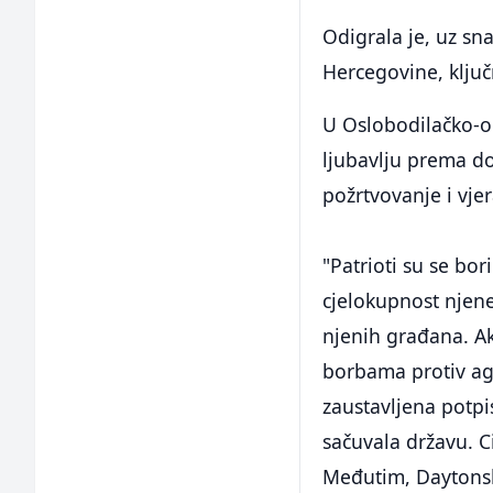
Odigrala je, uz sn
Hercegovine, klju
U Oslobodilačko-o
ljubavlju prema do
požrtvovanje i vje
"Patrioti su se bor
cjelokupnost njene
njenih građana. A
borbama protiv ag
zaustavljena potp
sačuvala državu. Ci
Međutim, Daytonski