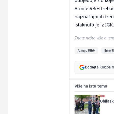
pobjeđuje zlo koje
Armije RBiH trebao 
najznačajnijih tre
istaknuto je iz IGK
Znate nešto više o temi 
Armija RBiH
Emir 
Dodajte Klix.ba 
Više na istu temu
BIH
Obilask