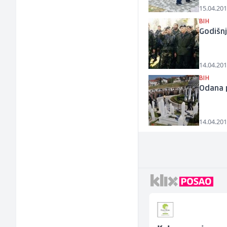
15.04.201
BIH
Godišnj
14.04.201
BIH
Odana p
14.04.201