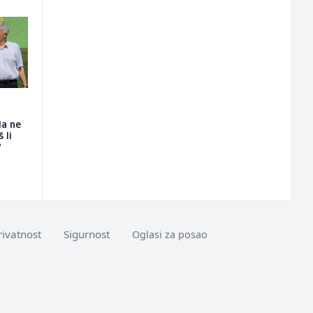
da ne
 li
?
rivatnost
Sigurnost
Oglasi za posao