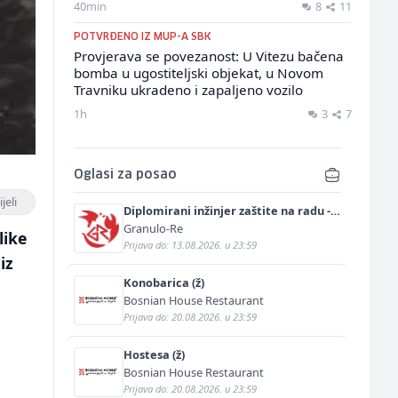
40min
8
11
POTVRĐENO IZ MUP-A SBK
Provjerava se povezanost: U Vitezu bačena
bomba u ugostiteljski objekat, u Novom
Travniku ukradeno i zapaljeno vozilo
1h
3
7
Oglasi za posao
jeli
Diplomirani inžinjer zaštite na radu -
Bachelor inžinjer sigurnosti i pomoći
Granulo-Re
like
(m/ž)
Prijava do: 13.08.2026. u 23:59
iz
Konobarica (ž)
Bosnian House Restaurant
,
Prijava do: 20.08.2026. u 23:59
Hostesa (ž)
Bosnian House Restaurant
Prijava do: 20.08.2026. u 23:59