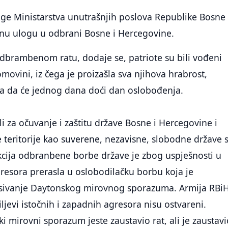
age Ministarstva unutrašnjih poslova Republike Bosne 
čnu ulogu u odbrani Bosne i Hercegovine.
dbrambenom ratu, dodaje se, patriote su bili vođeni
movini, iz čega je proizašla sva njihova hrabrost,
ra da će jednog dana doći dan oslobođenja.
ili za očuvanje i zaštitu države Bosne i Hercegovine i
 teritorije kao suverene, nezavisne, slobodne države 
kcija odbranbene borbe države je zbog uspješnosti u
resora prerasla u oslobodilačku borbu koja je
isivanje Daytonskog mirovnog sporazuma. Armija RBiH
ljevi istočnih i zapadnih agresora nisu ostvareni.
 mirovni sporazum jeste zaustavio rat, ali je zaustavi