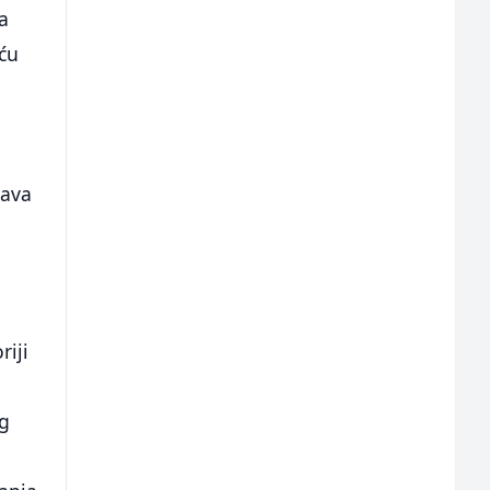
ta
ću
rava
riji
og