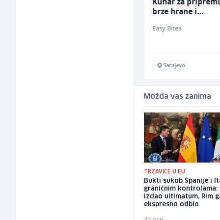
Konobar (m/ž)
Kuhar za priprem
brze hrane i
jednostavnih jela
Mesna Industrija Gora
Easy Bites
ž)
Sarajevo
Sarajevo
Možda vas zanima
TRZAVICE U EU
Bukti sukob Španije i It
graničnim kontrolama:
izdao ultimatum, Rim g
ekspresno odbio
40 min