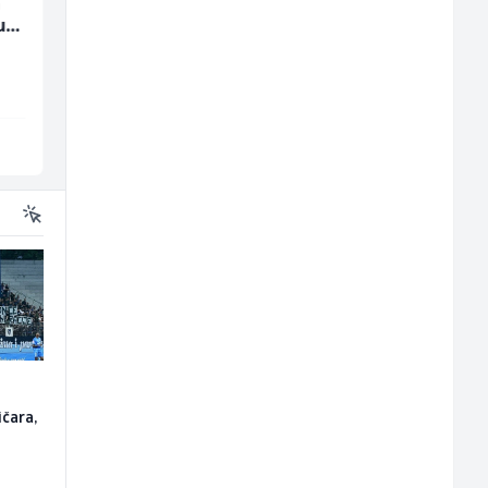
a
Junior Marketing &
Poslovođa prodavnic
u
Recruiting Specialist
(m/ž)
(m/ž)
Mars Connect
Amko komerc
Sarajevo
Sarajevo
o
ičara,