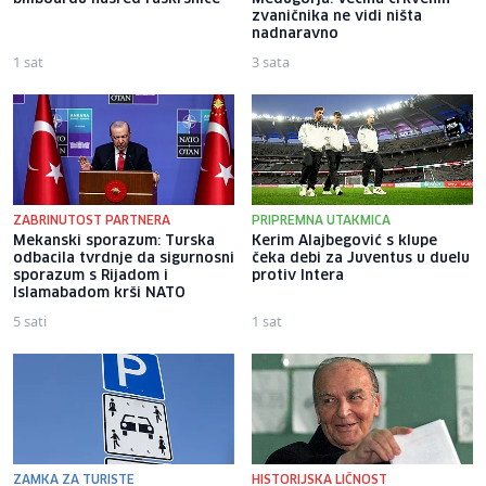
zvaničnika ne vidi ništa
nadnaravno
1 sat
3 sata
ZABRINUTOST PARTNERA
PRIPREMNA UTAKMICA
Mekanski sporazum: Turska
Kerim Alajbegović s klupe
odbacila tvrdnje da sigurnosni
čeka debi za Juventus u duelu
sporazum s Rijadom i
protiv Intera
Islamabadom krši NATO
5 sati
1 sat
ZAMKA ZA TURISTE
HISTORIJSKA LIČNOST