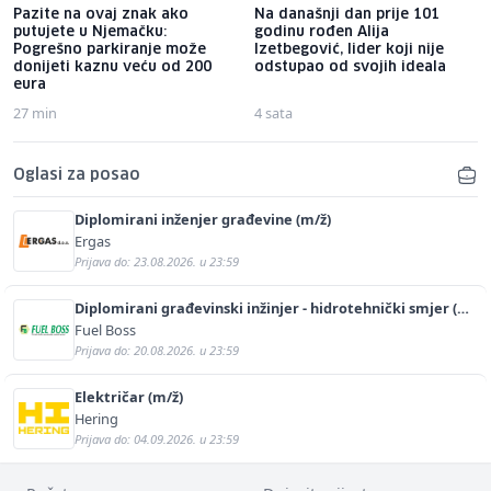
Pazite na ovaj znak ako
Na današnji dan prije 101
putujete u Njemačku:
godinu rođen Alija
Pogrešno parkiranje može
Izetbegović, lider koji nije
donijeti kaznu veću od 200
odstupao od svojih ideala
eura
27 min
4 sata
Oglasi za posao
Diplomirani inženjer građevine (m/ž)
Ergas
Prijava do: 23.08.2026. u 23:59
Diplomirani građevinski inžinjer - hidrotehnički smjer (m/
ž)
Fuel Boss
Prijava do: 20.08.2026. u 23:59
Električar (m/ž)
Hering
Prijava do: 04.09.2026. u 23:59