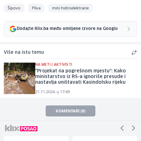
Šipovo
Pliva
mini hidroelektrane
Dodajte Klix.ba među omiljene izvore na Googlu
Više na istu temu
NA METI I AKTIVISTI
"Projekat na pogrešnom mjestu": Kako
ministarstvo iz RS-a ignoriše presude i
nastavlja uništavati Kasindolsku rijeku
21.11.2024. u 17:49
KOMENTARI (8)