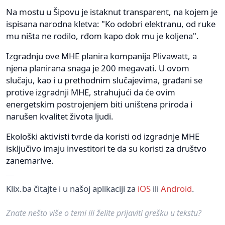
Na mostu u Šipovu je istaknut transparent, na kojem je
ispisana narodna kletva: "Ko odobri elektranu, od ruke
mu ništa ne rodilo, rđom kapo dok mu je koljena".
Izgradnju ove MHE planira kompanija Plivawatt, a
njena planirana snaga je 200 megavati. U ovom
slučaju, kao i u prethodnim slučajevima, građani se
protive izgradnji MHE, strahujući da će ovim
energetskim postrojenjem biti uništena priroda i
narušen kvalitet života ljudi.
Ekološki aktivisti tvrde da koristi od izgradnje MHE
isključivo imaju investitori te da su koristi za društvo
zanemarive.
Klix.ba čitajte i u našoj aplikaciji za
iOS
ili
Android
.
Znate nešto više o temi ili želite prijaviti grešku u tekstu?