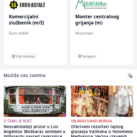
Komercijalni
Monter centralnog
službenik (m/ž)
grijanja (m)
Euro-Asfalt
Mountain
Više lokacija
Sarajevo
Možda vas zanima
O ČEMU JE RIJEČ
OBJAVIO DAVID MURGIA
Nesvakidašnji prizor u Los
Otkriveni rezultati tajnog
Angelesu: Muškarac snimljen u
glasanja Vatikana o fenomenu
billboardu nasred raskrsnice
Međugorja: Većina crkvenih