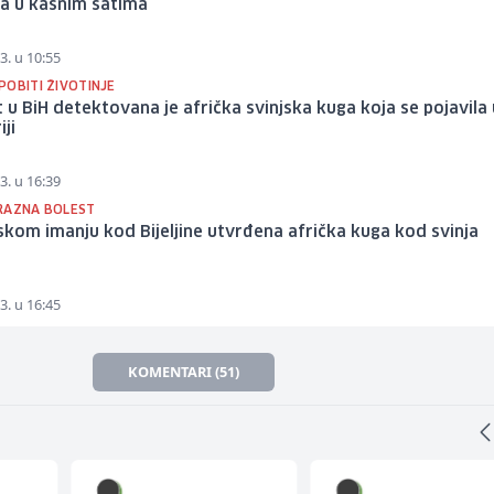
ja u kasnim satima
3. u 10:55
POBITI ŽIVOTINJE
t u BiH detektovana je afrička svinjska kuga koja se pojavila 
ji
3. u 16:39
RAZNA BOLEST
kom imanju kod Bijeljine utvrđena afrička kuga kod svinja
3. u 16:45
KOMENTARI (51)