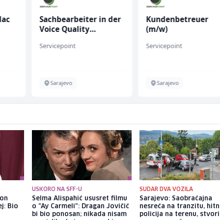
lac
Sachbearbeiter in der
Kundenbetreuer
Voice Quality
(m/w)
Management (m/w)
Servicepoint
Servicepoint
Sarajevo
Sarajevo
USKORO NA SFF-U
SUDAR DVA VOZILA
kon
Selma Alispahić ususret filmu
Sarajevo: Saobraćajna
j: Bio
o "Ay Carmeli": Dragan Jovičić
nesreća na tranzitu, hitn
bi bio ponosan; nikada nisam
policija na terenu, stvori