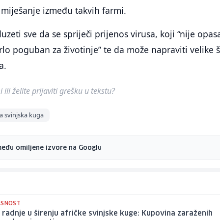
 miješanje između takvih farmi.
zeti sve da se spriječi prijenos virusa, koji “nije opas
vrlo poguban za životinje” te da može napraviti velike 
a.
ili želite prijaviti grešku u tekstu?
ka svinjska kuga
među omiljene izvore na Googlu
ASNOST
radnje u širenju afričke svinjske kuge: Kupovina zaraženih