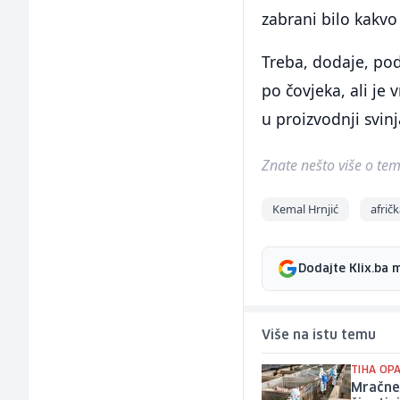
zabrani bilo kakvo
Treba, dodaje, podu
po čovjeka, ali je 
u proizvodnji svinj
Znate nešto više o temi 
Kemal Hrnjić
afrič
Dodajte Klix.ba 
Više na istu temu
TIHA OP
Mračne 