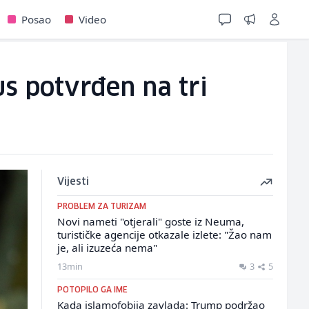
Posao
Video
rus potvrđen na tri
Vijesti
PROBLEM ZA TURIZAM
Novi nameti "otjerali" goste iz Neuma,
turističke agencije otkazale izlete: "Žao nam
je, ali izuzeća nema"
13min
3
5
POTOPILO GA IME
Kada islamofobija zavlada: Trump podržao