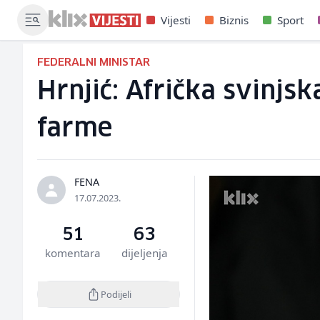
Vijesti
Biznis
Sport
FEDERALNI MINISTAR
Hrnjić: Afrička svinjsk
farme
FENA
17.07.2023.
51
63
komentara
dijeljenja
Podijeli