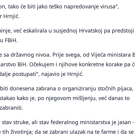
n, tako će biti jako teško napredovanje virusa",
 Hrnjić.
inje, već eskalirala u susjednoj Hrvatskoj pa predstoji
u FBiH.
sa državnog nivoa. Prije svega, od Vijeća ministara B
inarstvo BiH. Očekujem i njihove konkretne korake pa
alje postupati", najavio je Hrnjić.
e biti donesena zabrana o organiziranju stočnih pijaca,
 istakao kako je, po njegovom mišljenju, već danas to
zabraniti.
stav struke, ali stav federalnog ministarstva je jasan 
 tih životinja; da se zabrani ulazak na te farme i da se