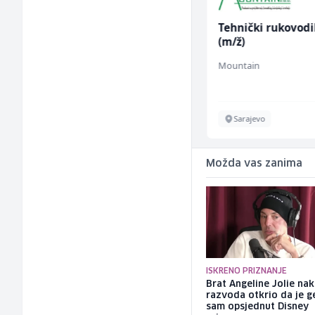
Voditelj poslovnice
Tehnički rukovodi
salona namještaja (m/
(m/ž)
ž)
Kalea
Mountain
Više lokacija
Sarajevo
Možda vas zanima
ISKRENO PRIZNANJE
Brat Angeline Jolie na
razvoda otkrio da je ge
sam opsjednut Disney