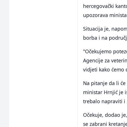
hercegovački kanto
upozorava ministar
Situacija je, napom
borba i na područj
"Očekujemo poteze 
Agencije za veter
vidjeti kako ćemo d
Na pitanje da li ć
ministar Hrnjić je
trebalo napraviti i 
Očekuje, dodao je, 
se zabrani kretanje