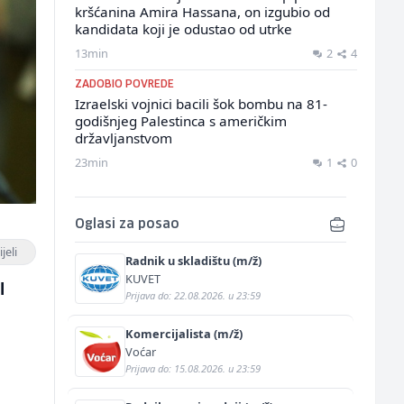
kršćanina Amira Hassana, on izgubio od
kandidata koji je odustao od utrke
13min
2
4
ZADOBIO POVREDE
Izraelski vojnici bacili šok bombu na 81-
godišnjeg Palestinca s američkim
državljanstvom
23min
1
0
Oglasi za posao
jeli
Radnik u skladištu (m/ž)
KUVET
l
Prijava do: 22.08.2026. u 23:59
Komercijalista (m/ž)
Voćar
Prijava do: 15.08.2026. u 23:59