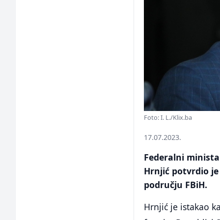
Foto: I. L./Klix.ba
17.07.2023.
Federalni minista
Hrnjić potvrdio je
području FBiH.
Hrnjić je istakao k