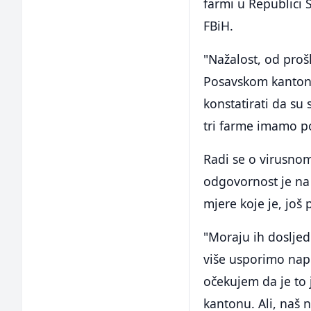
farmi u Republici 
FBiH.
"Nažalost, od pro
Posavskom kantonu
konstatirati da su
tri farme imamo po
Radi se o virusnom 
odgovornost je na 
mjere koje je, još
"Moraju ih dosljed
više usporimo napr
očekujem da je to 
kantonu. Ali, naš 