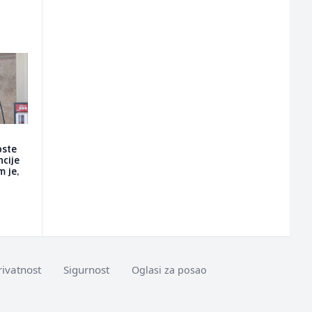
oste
ncije
m je,
rivatnost
Sigurnost
Oglasi za posao