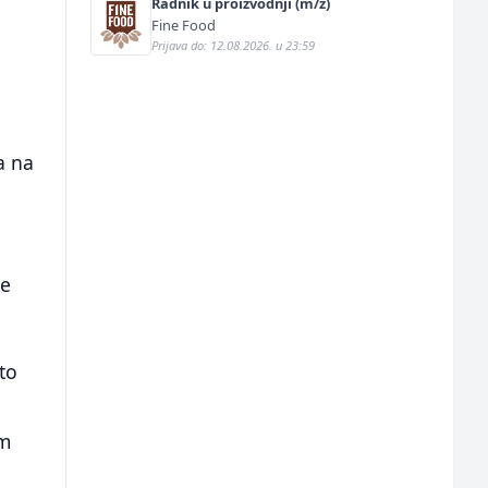
Radnik u proizvodnji (m/ž)
Fine Food
Prijava do: 12.08.2026. u 23:59
a na
ne
to
om