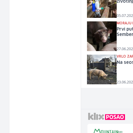
životin
05.07.202
MORAJU 
Prvi pu
Semberi
27.06.202
VRLO ZA
Na seos
23.06.202