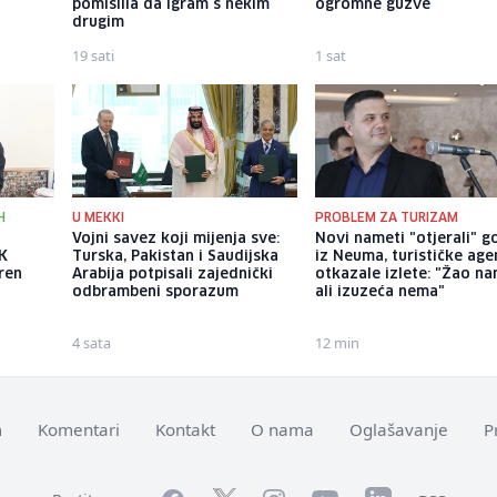
pomislila da igram s nekim
ogromne gužve
drugim
19 sati
1 sat
H
U MEKKI
PROBLEM ZA TURIZAM
Vojni savez koji mijenja sve:
Novi nameti "otjerali" g
FK
Turska, Pakistan i Saudijska
iz Neuma, turističke age
eren
Arabija potpisali zajednički
otkazale izlete: "Žao na
odbrambeni sporazum
ali izuzeća nema"
4 sata
12 min
m
Komentari
Kontakt
O nama
Oglašavanje
P