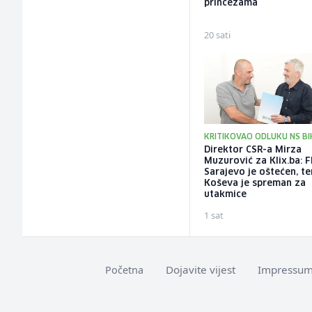
princezama
20 sati
KRITIKOVAO ODLUKU NS BI
Direktor CSR-a Mirza
Muzurović za Klix.ba: 
Sarajevo je oštećen, t
Koševa je spreman za
utakmice
1 sat
Dojavite vijest
Impressu
Početna