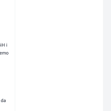
iH i
 ćemo
- da