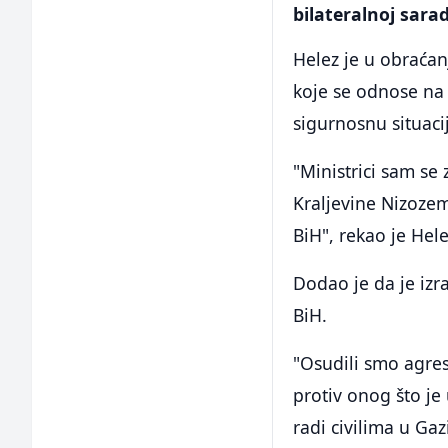
bilateralnoj sara
Helez je u obraća
koje se odnose na 
sigurnosnu situacij
"Ministrici sam se
Kraljevine Nizozem
BiH", rekao je Hele
Dodao je da je izr
BiH.
"Osudili smo agres
protiv onog što je
radi civilima u Gazi