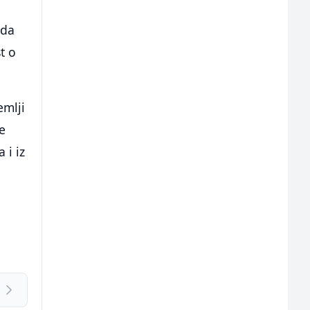
 da
t o
emlji
e
 i iz