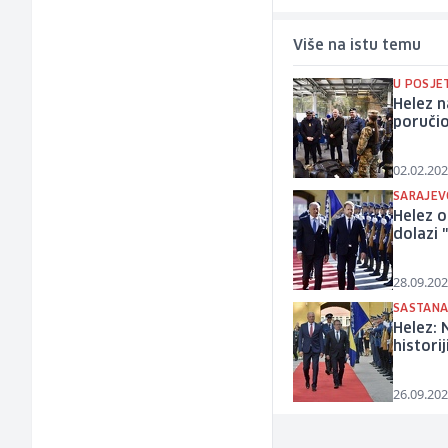
Više na istu temu
U POSJE
Helez 
poručio
02.02.202
SARAJEV
Helez o
dolazi 
28.09.202
SASTANA
Helez: 
histori
26.09.202