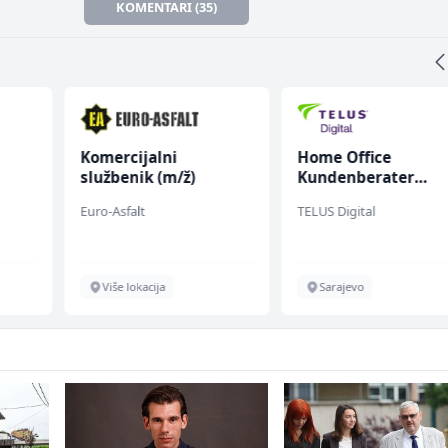
KOMENTARI (35)
Komercijalni
Home Office
službenik (m/ž)
Kundenberater
(m/w/d) für ein
Euro-Asfalt
TELUS Digital
renommiertes
Schuhunternehme
Više lokacija
Sarajevo