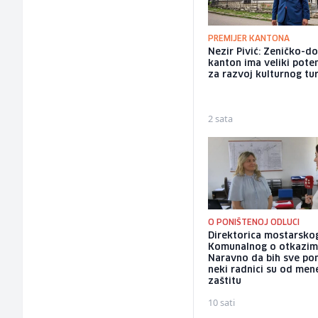
PREMIJER KANTONA
Nezir Pivić: Zeničko-do
kanton ima veliki poten
za razvoj kulturnog tu
2 sata
O PONIŠTENOJ ODLUCI
Direktorica mostarsko
Komunalnog o otkazim
Naravno da bih sve pon
neki radnici su od mene
zaštitu
10 sati