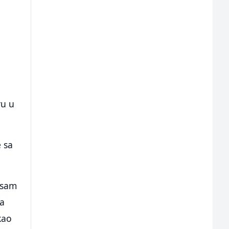
e
ru u
e sa
 sam
ka
akao