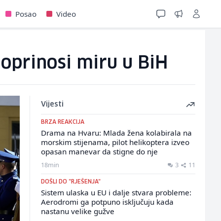
Posao
Video
oprinosi miru u BiH
Vijesti
BRZA REAKCIJA
Drama na Hvaru: Mlada žena kolabirala na
morskim stijenama, pilot helikoptera izveo
opasan manevar da stigne do nje
18min
3
11
DOŠLI DO "RJEŠENJA"
Sistem ulaska u EU i dalje stvara probleme:
Aerodromi ga potpuno isključuju kada
nastanu velike gužve