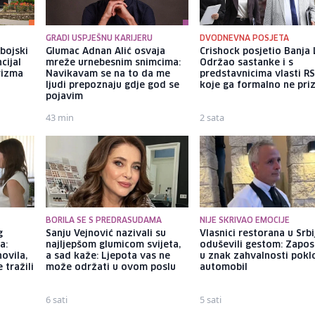
GRADI USPJEŠNU KARIJERU
DVODNEVNA POSJETA
bojski
Glumac Adnan Alić osvaja
Crishock posjetio Banja 
cijal
mreže urnebesnim snimcima:
Održao sastanke i s
rizma
Navikavam se na to da me
predstavnicima vlasti R
ljudi prepoznaju gdje god se
koje ga formalno ne pri
pojavim
43 min
2 sata
BORILA SE S PREDRASUDAMA
NIJE SKRIVAO EMOCIJE
g
Sanju Vejnović nazivali su
Vlasnici restorana u Srbi
a:
najljepšom glumicom svijeta,
oduševili gestom: Zapos
ovila,
a sad kaže: Ljepota vas ne
u znak zahvalnosti poklo
 tražili
može održati u ovom poslu
automobil
6 sati
5 sati