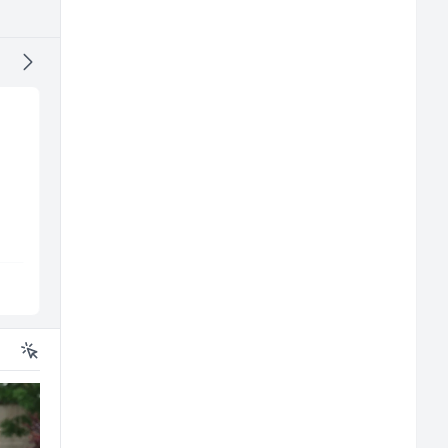
Građevinski inženjer
Limar (m)
(m/ž)
MC-Stella
Mountain
n
Velika Kladuša
Sarajevo