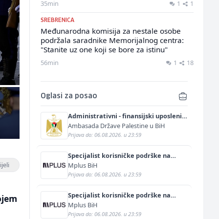
35min
1
1
SREBRENICA
Međunarodna komisija za nestale osobe
podržala saradnike Memorijalnog centra:
"Stanite uz one koji se bore za istinu"
56min
1
18
Oglasi za posao
Administrativni - finansijski uposlenik
(m/ž)
Ambasada Države Palestine u BiH
Prijava do: 06.08.2026. u 23:59
Specijalist korisničke podrške na
njemačkom jeziku (m/ž)
jeli
Mplus BiH
Prijava do: 06.08.2026. u 23:59
Specijalist korisničke podrške na
ojem
njemačkom i engleskom jeziku (m/ž)
Mplus BiH
Prijava do: 06.08.2026. u 23:59