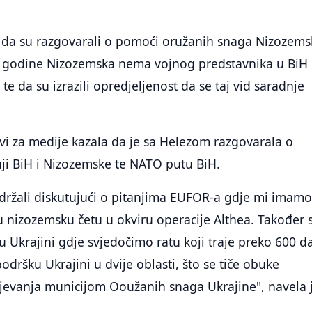
 i da su razgovarali o pomoći oružanih snaga Nizozems
. godine Nizozemska nema vojnog predstavnika u BiH
te da su izrazili opredjeljenost da se taj vid saradnje
avi za medije kazala da je sa Helezom razgovarala o
nji BiH i Nizozemske te NATO putu BiH.
adržali diskutujući o pitanjima EUFOR-a gdje mi imam
 nizozemsku četu u okviru operacije Althea. Također
 u Ukrajini gdje svjedočimo ratu koji traje preko 600 d
odršku Ukrajini u dvije oblasti, što se tiče obuke
ijevanja municijom Ooužanih snaga Ukrajine", navela 