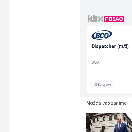
Kuhinjski pomoćnik
Dispatcher (m/ž)
(m/ž)
Restoran Golf Klub
BCO
Sarajevo
Sarajevo
Možda vas zanima