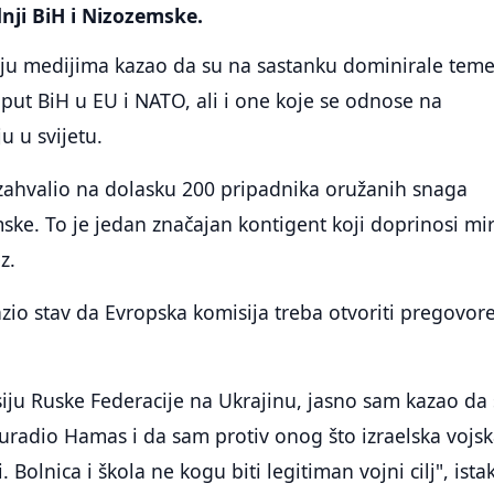
dnji BiH i Nizozemske.
nju medijima kazao da su na sastanku dominirale tem
put BiH u EU i NATO, ali i one koje se odnose na
u u svijetu.
 zahvalio na dolasku 200 pripadnika oružanih snaga
ske. To je jedan značajan kontigent koji doprinosi mi
z.
azio stav da Evropska komisija treba otvoriti pregovor
iju Ruske Federacije na Ukrajinu, jasno sam kazao da
 uradio Hamas i da sam protiv onog što izraelska vojs
. Bolnica i škola ne kogu biti legitiman vojni cilj", ist