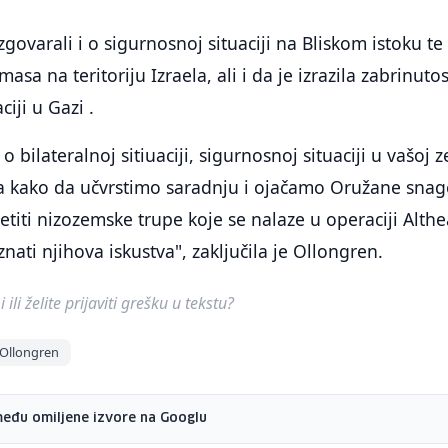
govarali i o sigurnosnoj situaciji na Bliskom istoku te
a na teritoriju Izraela, ali i da je izrazila zabrinutos
iji u Gazi .
o bilateralnoj sitiuaciji, sigurnosnoj situaciji u vašoj z
ima kako da učvrstimo saradnju i ojačamo Oružane snag
titi nizozemske trupe koje se nalaze u operaciji Althea
nati njihova iskustva", zaključila je Ollongren.
ili želite prijaviti grešku u tekstu?
 Ollongren
među omiljene izvore na Googlu