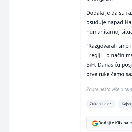
Dodala je da su raz
osuđuje napad Hamas
humanitarnoj situac
"Razgovarali smo i 
i regiji i o način
BiH. Danas ću posje
prve ruke ćemo saz
Znate nešto više o temi 
Zukan Helez
Kajsa
Dodajte Klix.ba 