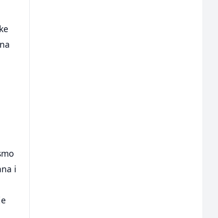
ke
 na
o
 smo
ana i
je