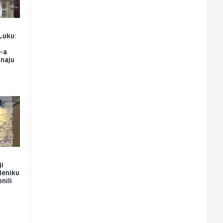
Luku:
S-a
znaju
ji
leniku
nili