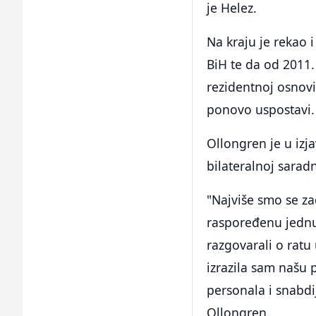
je Helez.
Na kraju je rekao
BiH te da od 2011
rezidentnoj osnovi 
ponovo uspostavi.
Ollongren je u izj
bilateralnoj sarad
"Najviše smo se z
raspoređenu jednu
razgovarali o ratu
izrazila sam našu p
personala i snabd
Ollongren.