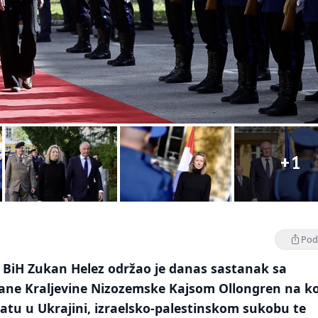
+1
Podi
 BiH Zukan Helez održao je danas sastanak sa
ane Kraljevine Nizozemske Kajsom Ollongren na k
ratu u Ukrajini, izraelsko-palestinskom sukobu te