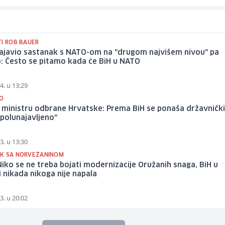
TI ROB BAUER
najavio sastanak s NATO-om na "drugom najvišem nivou" pa
: Često se pitamo kada će BiH u NATO
4. u 13:29
O
 ministru odbrane Hrvatske: Prema BiH se ponaša državnički 
"polunajavljeno"
3. u 13:30
K SA NORVEŽANINOM
Niko se ne treba bojati modernizacije Oružanih snaga, BiH u
ji nikada nikoga nije napala
3. u 20:02