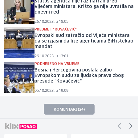
Status agentica nije razmatran pred
Vijećem ministara, Krišto ga nije uvrstila na
dnevni red
26.10.2023. u 18:05
PREDMET "KOVAČEVIĆ"
Evropski sud zatražio od Vijeća ministara
da se izjasni da li je agenticama BiH istekao
mandat
26.10.2023. u 13:01
PODNESENO NA VRIJEME
Bosna i Hercegovina poslala žalbu
Evropskom sudu za ljudska prava zbog
presude "Kovačević"
05.10.2023. u 19:09
KOMENTARI (24)