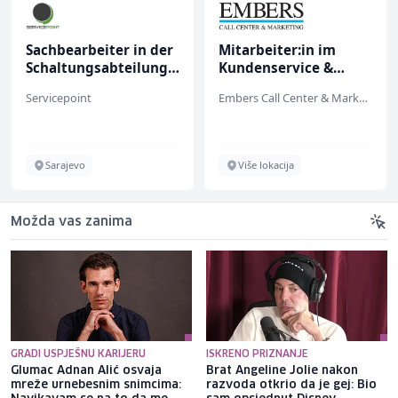
Sachbearbeiter in der
Mitarbeiter:in im
Schaltungsabteilung
Kundenservice &
(m/w)
Support (m/w/d)
Servicepoint
Embers Call Center & Marketing
Sarajevo
Više lokacija
Možda vas zanima
GRADI USPJEŠNU KARIJERU
ISKRENO PRIZNANJE
Glumac Adnan Alić osvaja
Brat Angeline Jolie nakon
mreže urnebesnim snimcima:
razvoda otkrio da je gej: Bio