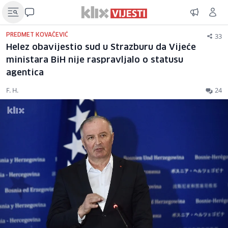
33
PREDMET KOVAČEVIĆ
Helez obavijestio sud u Strazburu da Vijeće
ministara BiH nije raspravljalo o statusu
agentica
F. H.
24