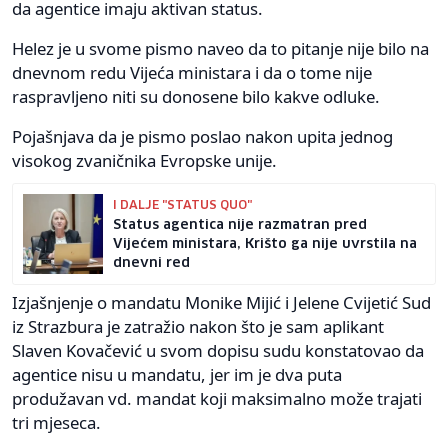
da agentice imaju aktivan status.
Helez je u svome pismo naveo da to pitanje nije bilo na
dnevnom redu Vijeća ministara i da o tome nije
raspravljeno niti su donosene bilo kakve odluke.
Pojašnjava da je pismo poslao nakon upita jednog
visokog zvaničnika Evropske unije.
I DALJE "STATUS QUO"
Status agentica nije razmatran pred
Vijećem ministara, Krišto ga nije uvrstila na
dnevni red
Izjašnjenje o mandatu Monike Mijić i Jelene Cvijetić Sud
iz Strazbura je zatražio nakon što je sam aplikant
Slaven Kovačević u svom dopisu sudu konstatovao da
agentice nisu u mandatu, jer im je dva puta
produžavan vd. mandat koji maksimalno može trajati
tri mjeseca.