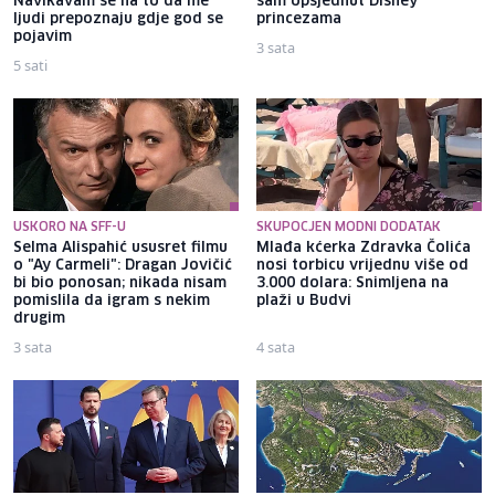
Navikavam se na to da me
sam opsjednut Disney
ljudi prepoznaju gdje god se
princezama
pojavim
3 sata
5 sati
USKORO NA SFF-U
SKUPOCJEN MODNI DODATAK
Selma Alispahić ususret filmu
Mlađa kćerka Zdravka Čolića
o "Ay Carmeli": Dragan Jovičić
nosi torbicu vrijednu više od
bi bio ponosan; nikada nisam
3.000 dolara: Snimljena na
pomislila da igram s nekim
plaži u Budvi
drugim
3 sata
4 sata