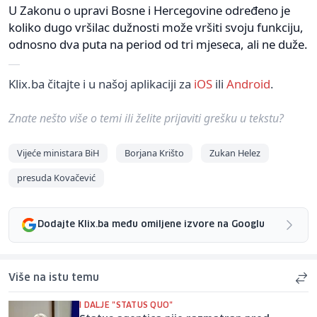
U Zakonu o upravi Bosne i Hercegovine određeno je
koliko dugo vršilac dužnosti može vršiti svoju funkciju,
odnosno dva puta na period od tri mjeseca, ali ne duže.
Klix.ba čitajte i u našoj aplikaciji za
iOS
ili
Android
.
Znate nešto više o temi ili želite prijaviti grešku u tekstu?
Vijeće ministara BiH
Borjana Krišto
Zukan Helez
presuda Kovačević
Dodajte Klix.ba među omiljene izvore na Googlu
Više na istu temu
I DALJE "STATUS QUO"