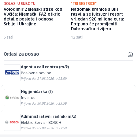
DOLAZI U SUBOTU
"TRI SESTRICE"
Volodimir Zelenski stiže kod
Nadomak granice s BiH
Vučića: Njemački FAZ otkrio
razvija se luksuzni resort
detalje posjete i odnosa
vrijedan 920 miliona eura:
Srbije i Ukrajine
Potpuno će promijeniti
Dubrovačku rivijeru
5 sati
12 sati
Oglasi za posao
Agent u call centru (m/ž)
Poslovne novine
Prijava do: 21.08.2026. u 23:59
Higijeničarka (ž)
Invictus
Prijava do: 30.08.2026. u 23:59
Administrativni radnik (m/ž)
Elektro Servis - BOSCH
Prijava do: 05.09.2026. u 23:59