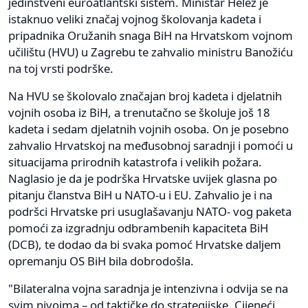
jedinstveni euroatlantski sistem. Ministar Helez je
istaknuo veliki značaj vojnog školovanja kadeta i
pripadnika Oružanih snaga BiH na Hrvatskom vojnom
učilištu (HVU) u Zagrebu te zahvalio ministru Banožiću
na toj vrsti podrške.
Na HVU se školovalo značajan broj kadeta i djelatnih
vojnih osoba iz BiH, a trenutačno se školuje još 18
kadeta i sedam djelatnih vojnih osoba. On je posebno
zahvalio Hrvatskoj na međusobnoj saradnji i pomoći u
situacijama prirodnih katastrofa i velikih požara.
Naglasio je da je podrška Hrvatske uvijek glasna po
pitanju članstva BiH u NATO-u i EU. Zahvalio je i na
podršci Hrvatske pri usuglašavanju NATO- vog paketa
pomoći za izgradnju odbrambenih kapaciteta BiH
(DCB), te dodao da bi svaka pomoć Hrvatske daljem
opremanju OS BiH bila dobrodošla.
"Bilateralna vojna saradnja je intenzivna i odvija se na
svim nivoima – od taktičke do strategijske. Cijeneći