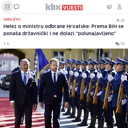
25
SARAJEVO
Helez o ministru odbrane Hrvatske: Prema BiH se
ponaša državnički i ne dolazi "polunajavljeno"
T. K.
53