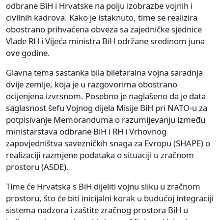
odbrane BiH i Hrvatske na polju izobrazbe vojnih i
civilnih kadrova. Kako je istaknuto, time se realizira
obostrano prihvaćena obveza sa zajedničke sjednice
Vlade RH i Vijeća ministra BiH održane sredinom juna
ove godine.
Glavna tema sastanka bila biletaralna vojna saradnja
dvije zemlje, koja je u razgovorima obostrano
ocijenjena izvrsnom. Posebno je naglašeno da je data
saglasnost šefu Vojnog dijela Misije BiH pri NATO-u za
potpisivanje Memoranduma o razumijevanju između
ministarstava odbrane BiH i RH i Vrhovnog
zapovjedništva savezničkih snaga za Evropu (SHAPE) o
realizaciji razmjene podataka o situaciji u zračnom
prostoru (ASDE).
Time će Hrvatska s BiH dijeliti vojnu sliku u zračnom
prostoru, što će biti inicijalni korak u budućoj integraciji
sistema nadzora i zaštite zračnog prostora BiH u