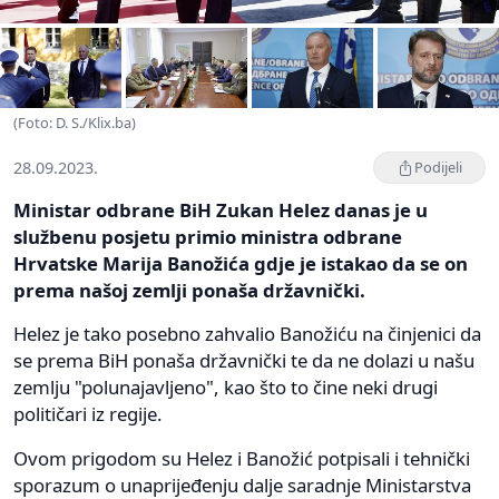
(Foto: D. S./Klix.ba)
28.09.2023.
Podijeli
Ministar odbrane BiH Zukan Helez danas je u
službenu posjetu primio ministra odbrane
Hrvatske Marija Banožića gdje je istakao da se on
prema našoj zemlji ponaša državnički.
Helez je tako posebno zahvalio Banožiću na činjenici da
se prema BiH ponaša državnički te da ne dolazi u našu
zemlju "polunajavljeno", kao što to čine neki drugi
političari iz regije.
Ovom prigodom su Helez i Banožić potpisali i tehnički
sporazum o unaprijeđenju dalje saradnje Ministarstva