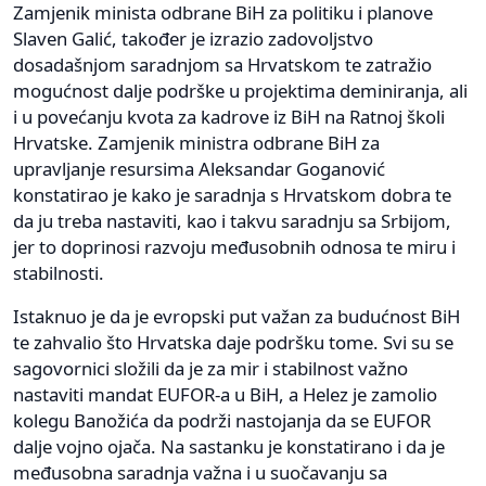
Zamjenik minista odbrane BiH za politiku i planove
Slaven Galić, također je izrazio zadovoljstvo
dosadašnjom saradnjom sa Hrvatskom te zatražio
mogućnost dalje podrške u projektima deminiranja, ali
i u povećanju kvota za kadrove iz BiH na Ratnoj školi
Hrvatske. Zamjenik ministra odbrane BiH za
upravljanje resursima Aleksandar Goganović
konstatirao je kako je saradnja s Hrvatskom dobra te
da ju treba nastaviti, kao i takvu saradnju sa Srbijom,
jer to doprinosi razvoju međusobnih odnosa te miru i
stabilnosti.
Istaknuo je da je evropski put važan za budućnost BiH
te zahvalio što Hrvatska daje podršku tome. Svi su se
sagovornici složili da je za mir i stabilnost važno
nastaviti mandat EUFOR-a u BiH, a Helez je zamolio
kolegu Banožića da podrži nastojanja da se EUFOR
dalje vojno ojača. Na sastanku je konstatirano i da je
međusobna saradnja važna i u suočavanju sa