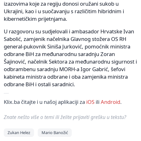
izazovima koje za regiju donosi oružani sukob u
Ukrajini, kao i u suočavanju s različitim hibridnim i
kibernetičkim prijetnjama.
U razgovoru su sudjelovali i ambasador Hrvatske Ivan
Sabolić, zamjenik načelnika Glavnog stožera OS RH
general-pukovnik Siniša Jurković, pomoćnik ministra
odbrane BiH za međunarodnu saradnju Zoran
Šajinović, načelnik Sektora za međunarodnu sigurnost i
odbrambenu saradnju MORH-a Igor Gabrić, šefovi
kabineta ministra odbrane i oba zamjenika ministra
odbrane BiH i ostali saradnici.
Klix.ba čitajte i u našoj aplikaciji za
iOS
ili
Android
.
Znate nešto više o temi ili želite prijaviti grešku u tekstu?
Zukan Helez
Mario Banožić