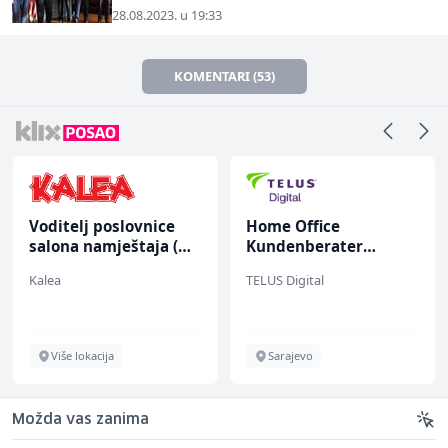
28.08.2023. u 19:33
KOMENTARI (53)
Voditelj poslovnice
Home Office
salona namještaja (m/
Kundenberater
ž)
(m/w/d) für ein
Kalea
TELUS Digital
renommiertes
Schuhunternehmen
Više lokacija
Sarajevo
Možda vas zanima