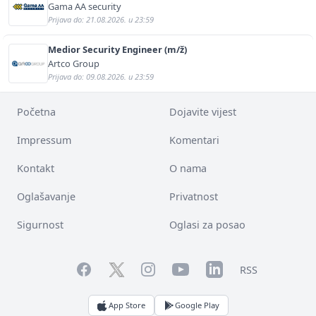
predstavništva (m/ž)
Gama AA security
Prijava do: 21.08.2026. u 23:59
Medior Security Engineer (m/ž)
Artco Group
Prijava do: 09.08.2026. u 23:59
Početna
Dojavite vijest
Impressum
Komentari
Kontakt
O nama
Oglašavanje
Privatnost
Sigurnost
Oglasi za posao
Facebook
YouTube
LinkedIn
Twitter
Instagram
RSS
App Store
Google Play