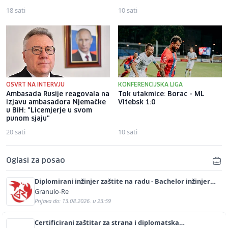
18 sati
10 sati
OSVRT NA INTERVJU
KONFERENCIJSKA LIGA
Ambasada Rusije reagovala na
Tok utakmice: Borac - ML
izjavu ambasadora Njemačke
Vitebsk 1:0
u BiH: "Licemjerje u svom
punom sjaju"
20 sati
10 sati
Oglasi za posao
Diplomirani inžinjer zaštite na radu - Bachelor inžinjer
sigurnosti i pomoći (m/ž)
Granulo-Re
Prijava do: 13.08.2026. u 23:59
Certificirani zaštitar za strana i diplomatska