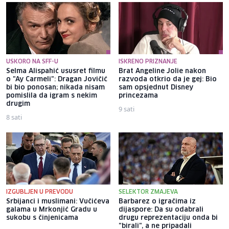
USKORO NA SFF-U
ISKRENO PRIZNANJE
Selma Alispahić ususret filmu
Brat Angeline Jolie nakon
o "Ay Carmeli": Dragan Jovičić
razvoda otkrio da je gej: Bio
bi bio ponosan; nikada nisam
sam opsjednut Disney
pomislila da igram s nekim
princezama
drugim
9 sati
8 sati
IZGUBLJEN U PREVODU
SELEKTOR ZMAJEVA
Srbijanci i muslimani: Vučićeva
Barbarez o igračima iz
galama u Mrkonjić Gradu u
dijaspore: Da su odabrali
sukobu s činjenicama
drugu reprezentaciju onda bi
"birali", a ne pripadali