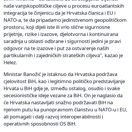
naše vanjskopolitičke ciljeve u procesu euroatlantskih
integracija te činjenicu da je Hrvatska članica i EU i
NATO-a, te da pripadamo jedinstvenom geopolitičkom
prostoru, koji dijeli iste ili vrlo slične sigurnosne
prijetnje, rizike i izazove, djelotvorna i kontinuirana
saradnja u oblasti odbrane i sigurnosti jedini je pravi
odgovor na te izazove i put za ostvarenje naših
partikularnih i zajedničkih strateških ciljeva", kazao je
Helez.
Ministar Banožić je istaknuo da Hrvatska podržava
cjelovitost BiH, kao i legitimno političko predstavljanje
Hrvata u BiH gdje je, između ostalog, osudio i svake
secesionističke ideje vezane za BiH. On je naglasio da
će Hrvatska nastavljati snažno podržavati BiH na
njenom putu ka punopravnom članstvu u NATO-u i EU,
ali pomagati i dalji razvoj interoperabilnosti i
operativnih sposobnosti OS BiH.