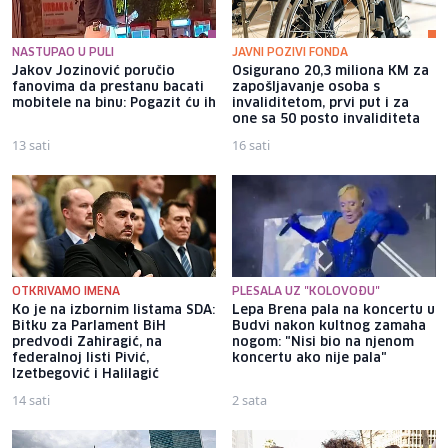
NASTUPAO U PULI
JAVNI POZIVI FONDA
Jakov Jozinović poručio
Osigurano 20,3 miliona KM za
fanovima da prestanu bacati
zapošljavanje osoba s
mobitele na binu: Pogazit ću ih
invaliditetom, prvi put i za
one sa 50 posto invaliditeta
13 sati
16 sati
OTKRIVAMO IMENA
PLESALA UZ "KOLOVOĐU"
Ko je na izbornim listama SDA:
Lepa Brena pala na koncertu u
Bitku za Parlament BiH
Budvi nakon kultnog zamaha
predvodi Zahiragić, na
nogom: "Nisi bio na njenom
federalnoj listi Pivić,
koncertu ako nije pala"
Izetbegović i Halilagić
14 sati
2 sata