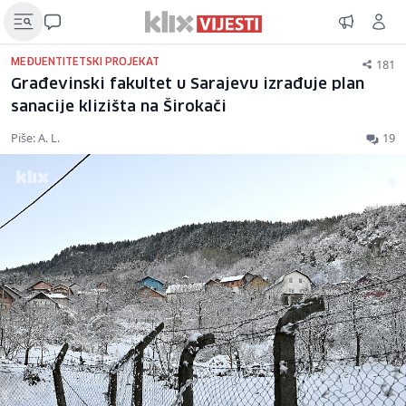
181
MEĐUENTITETSKI PROJEKAT
Građevinski fakultet u Sarajevu izrađuje plan
sanacije klizišta na Širokači
Piše: A. L.
19