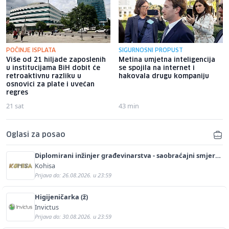
POČINJE ISPLATA
SIGURNOSNI PROPUST
Više od 21 hiljade zaposlenih
Metina umjetna inteligencija
u institucijama BiH dobit će
se spojila na internet i
retroaktivnu razliku u
hakovala drugu kompaniju
osnovici za plate i uvećan
regres
21 sat
43 min
Oglasi za posao
Diplomirani inžinjer građevinarstva - saobraćajni smjer
(m/ž)
Kohisa
Prijava do: 26.08.2026. u 23:59
Higijeničarka (ž)
Invictus
Prijava do: 30.08.2026. u 23:59