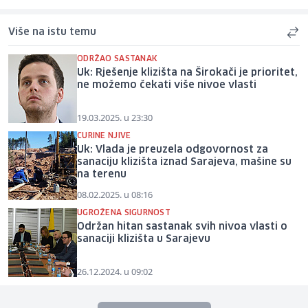
Više na istu temu
ODRŽAO SASTANAK
Uk: Rješenje klizišta na Širokači je prioritet,
ne možemo čekati više nivoe vlasti
19.03.2025. u 23:30
CURINE NJIVE
Uk: Vlada je preuzela odgovornost za
sanaciju klizišta iznad Sarajeva, mašine su
na terenu
08.02.2025. u 08:16
UGROŽENA SIGURNOST
Održan hitan sastanak svih nivoa vlasti o
sanaciji klizišta u Sarajevu
26.12.2024. u 09:02