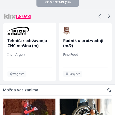
KOMENTARI (19)
Tehničar održavanja
Radnik u proizvodnji
CNC mašina (m)
(m/ž)
Irion Argerr
Fine Food
Vogošća
Sarajevo
Možda vas zanima