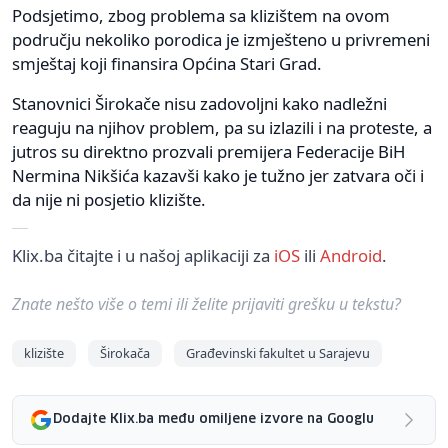
Podsjetimo, zbog problema sa klizištem na ovom
području nekoliko porodica je izmješteno u privremeni
smještaj koji finansira Općina Stari Grad.
Stanovnici Širokače nisu zadovoljni kako nadležni
reaguju na njihov problem, pa su izlazili i na proteste, a
jutros su direktno prozvali premijera Federacije BiH
Nermina Nikšića kazavši kako je tužno jer zatvara oči i
da nije ni posjetio klizište.
Klix.ba čitajte i u našoj aplikaciji za
iOS
ili
Android
.
Znate nešto više o temi ili želite prijaviti grešku u tekstu?
klizište
Širokača
Građevinski fakultet u Sarajevu
Dodajte Klix.ba među omiljene izvore na Googlu