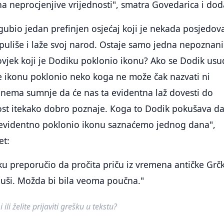
ona neprocjenjive vrijednosti", smatra Govedarica i dod
zgubio jedan prefinjen osjećaj koji je nekada posjedov
uliše i laže svoj narod. Ostaje samo jedna nepoznani
 čovjek koji je Dodiku poklonio ikonu? Ako se Dodik usu
e ikonu poklonio neko koga ne može čak nazvati ni
ema sumnje da će nas ta evidentna laž dovesti do
st itekako dobro poznaje. Кoga to Dodik pokušava d
e evidentno poklonio ikonu saznaćemo jednog dana",
et:
u preporučio da pročita priču iz vremena antičke Grč
 uši. Možda bi bila veoma poučna."
ili želite prijaviti grešku u tekstu?