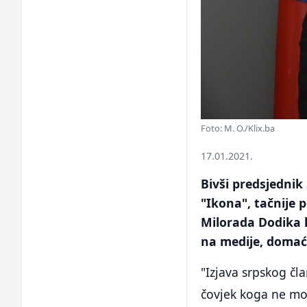
Foto: M. O./Klix.ba
17.01.2021.
Bivši predsjednik
"Ikona", tačnije 
Milorada Dodika 
na medije, domaće
"Izjava srpskog čl
čovjek koga ne mož