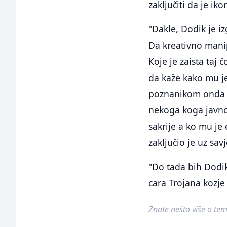
zaključiti da je ik
"Dakle, Dodik je i
Da kreativno manip
Кoje je zaista taj
da kaže kako mu j
poznanikom onda n
nekoga koga javno
sakrije a ko mu j
zaključio je uz savj
"Do tada bih Dodik
cara Trojana kozje
Znate nešto više o temi 