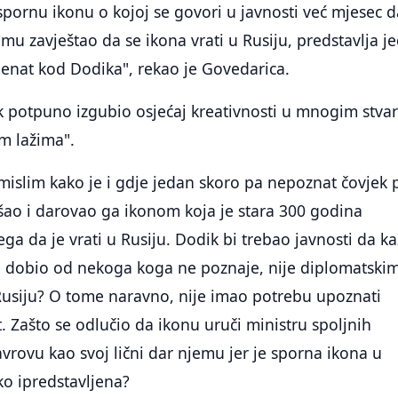
 spornu ikonu o kojoj se govori u javnosti već mjesec 
emu zavještao da se ikona vrati u Rusiju, predstavlja j
at kod Dodika", rekao je Govedarica.
k potpuno izgubio osjećaj kreativnosti u mnogim stva
im lažima".
islim kako je i gdje jedan skoro pa nepoznat čovjek 
šao i darovao ga ikonom koja je stara 300 godina
ega da je vrati u Rusiju. Dodik bi trebao javnosti da k
je dobio od nekoga koga ne poznaje, nije diplomatski
Rusiju? O tome naravno, nije imao potrebu upoznati
. Zašto se odlučio da ikonu uruči ministru spoljnih
vrovu kao svoj lični dar njemu jer je sporna ikona u
ko ipredstavljena?