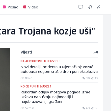
Posao
Video
ara Trojana kozje uši"
Vijesti
NA AERODROMU U LEIPZIGU
Novi detalji incidenta u Njemačkoj: Vozač
autobusa nogom srušio dron pun eksploziva
6h 9min
10
19
KO ĆE PUNITI BUDŽET
Rekordan odljev mozgova pogađa Izrael:
Državu napuštaju najbogatiji i
najobrazovaniji građani
6h 52min
63
86