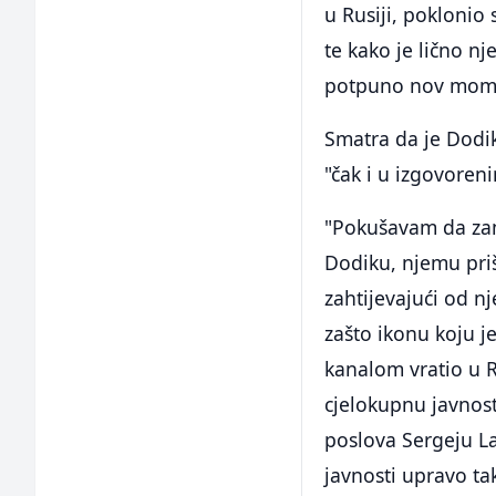
u Rusiji, poklonio
te kako je lično nj
potpuno nov momen
Smatra da je Dodi
"čak i u izgovoren
"Pokušavam da zam
Dodiku, njemu pri
zahtijevajući od nj
zašto ikonu koju 
kanalom vratio u 
cjelokupnu javnost
poslova Sergeju La
javnosti upravo ta