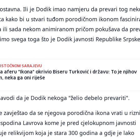
nostavna. Ili je Dodik imao namjeru da prevari tog ne
 kako bi u stvari tuđom porodičnom ikonom fascinir
 ili sada nekom animiranom pričom pokušava da prev
idimo svega toga što je Dodik javnosti Republike Srpsk
 ISTOČNOM SARAJEVU
a aferu "Ikona" okrivio Biseru Turković i državu: To je njihov
, neka ga oni riješe
avodi da je Dodik nekoga "želio debelo prevariti".
je zavještao da se njegova porodična ikona vrati u rizn
gospodina Lavrova kome je pred cjelokupnom javnosti
je relikvijom koja je stara 300 godina a gdje je lako