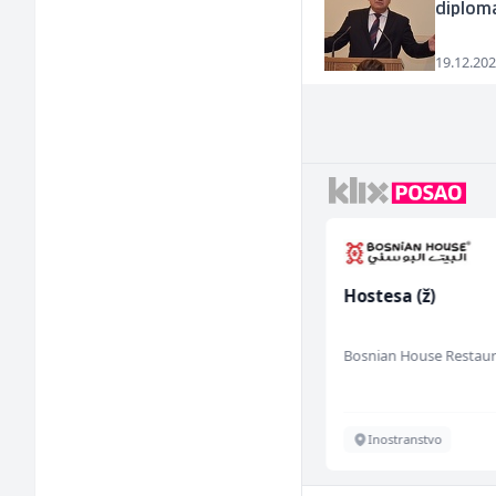
diploma
19.12.202
Voditelj poslovnice
Hostesa (ž)
salona namještaja (m/
ž)
Kalea
Bosnian House Restau
Više lokacija
Inostranstvo