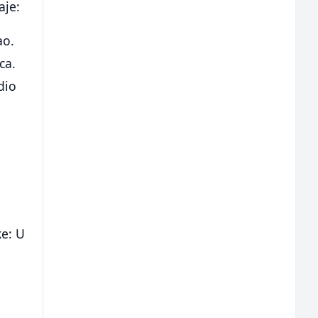
aje:
ao.
ca.
dio
a
ke: U