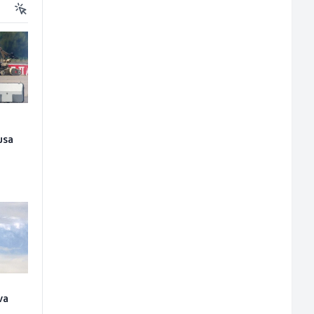
usa
va