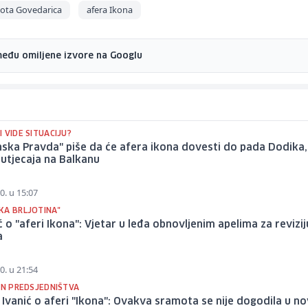
ota Govedarica
afera Ikona
među omiljene izvore na Googlu
 VIDE SITUACIJU?
nska Pravda" piše da će afera ikona dovesti do pada Dodika, a
utjecaja na Balkanu
0. u 15:07
KA BRLJOTINA"
 o "aferi Ikona": Vjetar u leđa obnovljenim apelima za revizij
a
0. u 21:54
AN PREDSJEDNIŠTVA
Ivanić o aferi "Ikona": Ovakva sramota se nije dogodila u nov