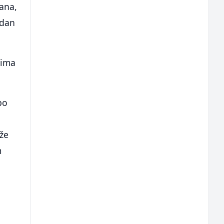
dana,
edan
rima
po
aže
m