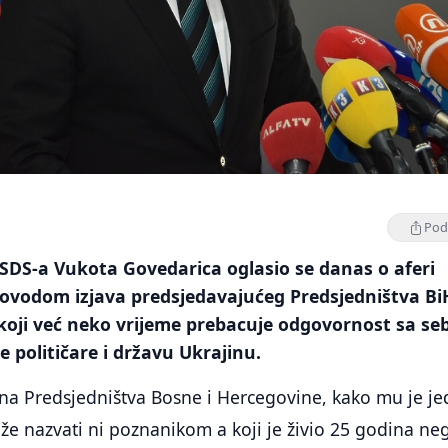
Podi
 SDS-a Vukota Govedarica oglasio se danas o aferi
povodom izjava predsjedavajućeg Predsjedništva Bi
koji već neko vrijeme prebacuje odgovornost sa se
 političare i državu Ukrajinu.
ana Predsjedništva Bosne i Hercegovine, kako mu je j
e nazvati ni poznanikom a koji je živio 25 godina ne