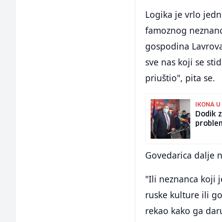
Logika je vrlo jed
famoznog neznanca
gospodina Lavrova
sve nas koji se st
priuštio", pita se.
IKONA U
Dodik z
problem
Govedarica dalje n
"Ili neznanca koji 
ruske kulture ili 
rekao kako ga daru