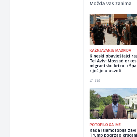
Možda vas zanima
KAŽNJAVANJE MADRIDA
Kineski obavještajci ra
Tel Aviv: Mossad orkes
migrantsku krizu u Špan
riječ je o osveti
21 sat
POTOPILO GA IME
Kada islamofobija zavl
Trump podržao kršćan