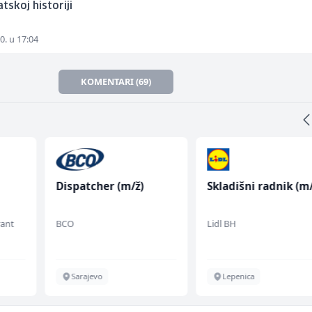
tskoj historiji
0. u 17:04
KOMENTARI (69)
Dispatcher (m/ž)
Skladišni radnik (m/
rant
BCO
Lidl BH
Sarajevo
Lepenica