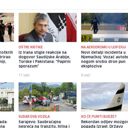
OŠTRE KRITIKE
NA AERODROMU U LEIPZIGU
zotkrili
Iz Irana stigle reakcije na
Novi detalji incidenta u
trirao
dogovor Saudijske Arabije,
Njemačkoj: Vozač autob
iji,
Turske i Pakistana: "Papirni
nogom srušio dron pun
sporazum"
eksploziva
11 sati
6 sati
SUDAR DVA VOZILA
KO ĆE PUNITI BUDŽET
ada:
Sarajevo: Saobraćajna
Rekordan odljev mozgo
ina
nesreća na tranzitu, hitna i
pogađa Izrael: Državu