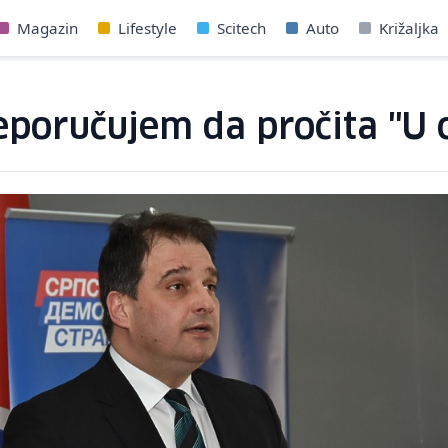
Magazin
Lifestyle
Scitech
Auto
Križaljka
poručujem da pročita "U c