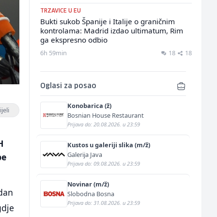
TRZAVICE U EU
Bukti sukob Španije i Italije o graničnim
kontrolama: Madrid izdao ultimatum, Rim
ga ekspresno odbio
6h 59min
18
18
Oglasi za posao
Konobarica (ž)
jeli
Bosnian House Restaurant
Prijava do: 20.08.2026. u 23:59
H
Kustos u galeriji slika (m/ž)
Galerija Java
be
Prijava do: 09.08.2026. u 23:59
Novinar (m/ž)
edan
Slobodna Bosna
Prijava do: 31.08.2026. u 23:59
gdje