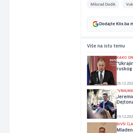
Milorad Dodik
Vuk
Dodajte Klix.ba 
Više na istu temu
KAKO ONI
"Ukraji
ruskog 
26.12.202
"VRHUNS
Jeremić
Dejton
19.12.202
BIVŠI ČL
Mladen 