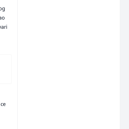
kog
ao
ari
e
ice