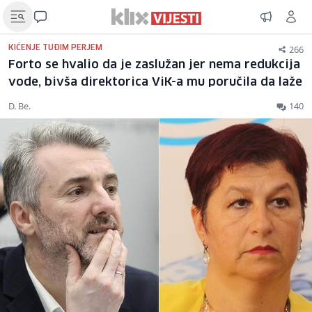
266
KIĆENJE TUĐIM PERJEM
Forto se hvalio da je zaslužan jer nema redukcija
vode, bivša direktorica ViK-a mu poručila da laže
D. Be.
140