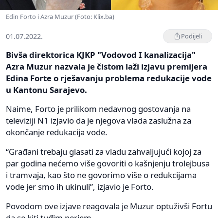
Edin Forto i Azra Muzur (Foto: Klix.ba)
01.07.2022.
Podijeli
Bivša direktorica KJKP "Vodovod I kanalizacija"
Azra Muzur nazvala je čistom laži izjavu premijera
Edina Forte o rješavanju problema redukacije vode
u Kantonu Sarajevo.
Naime, Forto je prilikom nedavnog gostovanja na
televiziji N1 izjavio da je njegova vlada zaslužna za
okončanje redukacija vode.
“Građani trebaju glasati za vladu zahvaljujući kojoj za
par godina nećemo više govoriti o kašnjenju trolejbusa
i tramvaja, kao što ne govorimo više o redukcijama
vode jer smo ih ukinuli”, izjavio je Forto.
Povodom ove izjave reagovala je Muzur optuživši Fortu
da se kiti tuđim perjem.