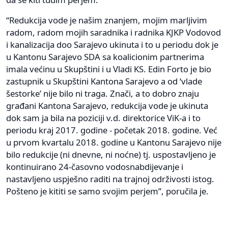
“Redukcija vode je našim znanjem, mojim marljivim
radom, radom mojih saradnika i radnika KJKP Vodovod
i kanalizacija doo Sarajevo ukinuta i to u periodu dok je
u Kantonu Sarajevo SDA sa koalicionim partnerima
imala većinu u Skupštini i u Vladi KS. Edin Forto je bio
zastupnik u Skupštini Kantona Sarajevo a od ‘vlade
šestorke’ nije bilo ni traga. Znači, a to dobro znaju
građani Kantona Sarajevo, redukcija vode je ukinuta
dok sam ja bila na poziciji v.d. direktorice ViK-a i to
periodu kraj 2017. godine - početak 2018. godine. Već
u prvom kvartalu 2018. godine u Kantonu Sarajevo nije
bilo redukcije (ni dnevne, ni noćne) tj. uspostavljeno je
kontinuirano 24-časovno vodosnabdijevanje i
nastavljeno uspješno raditi na trajnoj održivosti istog.
Pošteno je kititi se samo svojim perjem”, poručila je.