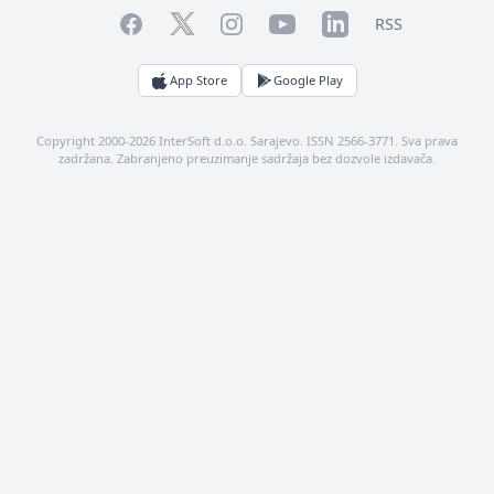
Facebook
YouTube
LinkedIn
Twitter
Instagram
RSS
App Store
Google Play
Copyright 2000-2026 InterSoft d.o.o. Sarajevo. ISSN 2566-3771. Sva prava
zadržana. Zabranjeno preuzimanje sadržaja bez dozvole izdavača.