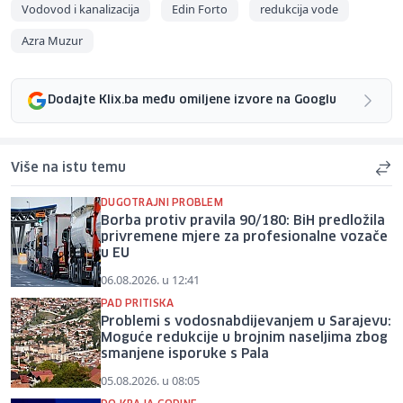
Vodovod i kanalizacija
Edin Forto
redukcija vode
Azra Muzur
Dodajte Klix.ba među omiljene izvore na Googlu
Više na istu temu
DUGOTRAJNI PROBLEM
Borba protiv pravila 90/180: BiH predložila
privremene mjere za profesionalne vozače
u EU
06.08.2026. u 12:41
PAD PRITISKA
Problemi s vodosnabdijevanjem u Sarajevu:
Moguće redukcije u brojnim naseljima zbog
smanjene isporuke s Pala
05.08.2026. u 08:05