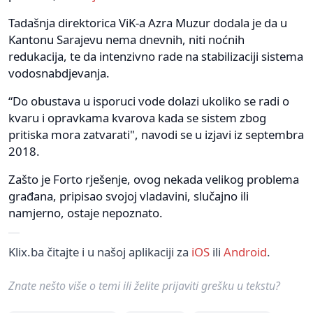
Tadašnja direktorica ViK-a Azra Muzur dodala je da u
Kantonu Sarajevu nema dnevnih, niti noćnih
redukacija, te da intenzivno rade na stabilizaciji sistema
vodosnabdjevanja.
“Do obustava u isporuci vode dolazi ukoliko se radi o
kvaru i opravkama kvarova kada se sistem zbog
pritiska mora zatvarati", navodi se u izjavi iz septembra
2018.
Zašto je Forto rješenje, ovog nekada velikog problema
građana, pripisao svojoj vladavini, slučajno ili
namjerno, ostaje nepoznato.
Klix.ba čitajte i u našoj aplikaciji za
iOS
ili
Android
.
Znate nešto više o temi ili želite prijaviti grešku u tekstu?