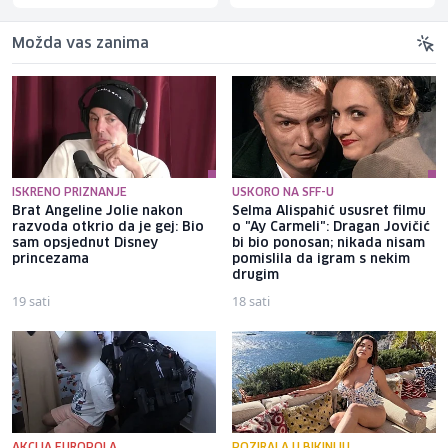
Možda vas zanima
ISKRENO PRIZNANJE
USKORO NA SFF-U
Brat Angeline Jolie nakon
Selma Alispahić ususret filmu
razvoda otkrio da je gej: Bio
o "Ay Carmeli": Dragan Jovičić
sam opsjednut Disney
bi bio ponosan; nikada nisam
princezama
pomislila da igram s nekim
drugim
19 sati
18 sati
AKCIJA EUROPOLA
POZIRALA U BIKINIJU