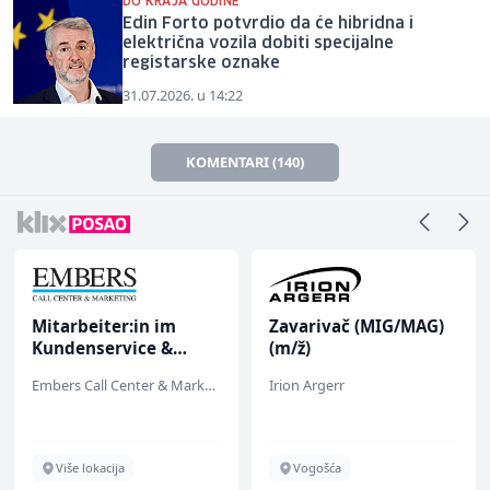
DO KRAJA GODINE
Edin Forto potvrdio da će hibridna i
električna vozila dobiti specijalne
registarske oznake
31.07.2026. u 14:22
KOMENTARI (140)
Mitarbeiter:in im
Zavarivač (MIG/MAG)
Kundenservice &
(m/ž)
Support (m/w/d)
Embers Call Center & Marketing
Irion Argerr
Više lokacija
Vogošća