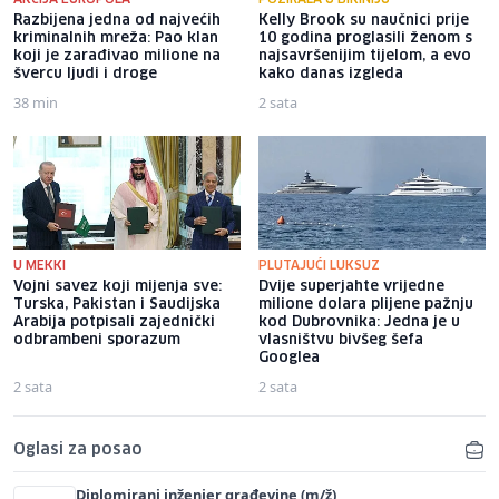
Razbijena jedna od najvećih
Kelly Brook su naučnici prije
kriminalnih mreža: Pao klan
10 godina proglasili ženom s
koji je zarađivao milione na
najsavršenijim tijelom, a evo
švercu ljudi i droge
kako danas izgleda
38 min
2 sata
U MEKKI
PLUTAJUĆI LUKSUZ
Vojni savez koji mijenja sve:
Dvije superjahte vrijedne
Turska, Pakistan i Saudijska
milione dolara plijene pažnju
Arabija potpisali zajednički
kod Dubrovnika: Jedna je u
odbrambeni sporazum
vlasništvu bivšeg šefa
Googlea
2 sata
2 sata
Oglasi za posao
Diplomirani inženjer građevine (m/ž)