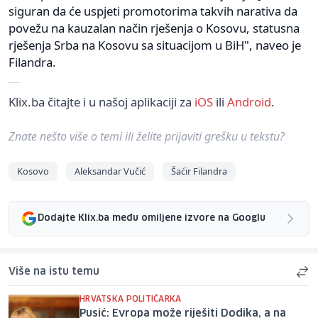
siguran da će uspjeti promotorima takvih narativa da
povežu na kauzalan način rješenja o Kosovu, statusna
rješenja Srba na Kosovu sa situacijom u BiH", naveo je
Filandra.
Klix.ba čitajte i u našoj aplikaciji za
iOS
ili
Android
.
Znate nešto više o temi ili želite prijaviti grešku u tekstu?
Kosovo
Aleksandar Vučić
Šaćir Filandra
Dodajte Klix.ba među omiljene izvore na Googlu
Više na istu temu
HRVATSKA POLITIČARKA
Pusić: Evropa može riješiti Dodika, a na