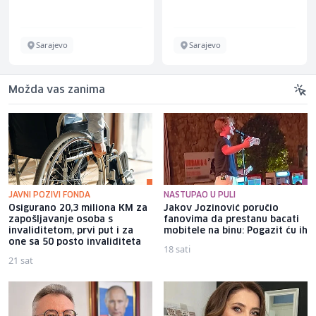
Sarajevo
Sarajevo
Možda vas zanima
JAVNI POZIVI FONDA
NASTUPAO U PULI
Osigurano 20,3 miliona KM za
Jakov Jozinović poručio
zapošljavanje osoba s
fanovima da prestanu bacati
invaliditetom, prvi put i za
mobitele na binu: Pogazit ću ih
one sa 50 posto invaliditeta
18 sati
21 sat