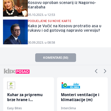
Kosovu oproban scenarij iz Nagorno-
Karabaha
05.10.2023. u 12:53
PODIJELJENE SU NOVE KARTE
Kako je Vučić na Kosovu protratio asa u
rukavu i od gotovog napravio veresiju?
30.09.2023. u 08:58
KOMENTARI (50)
Kuhar za pripremu
Monteri ventilacije i
brze hrane i
klimatizacije (m)
jednostavnih jela (m/
Easy Bites
Interclima
ž)