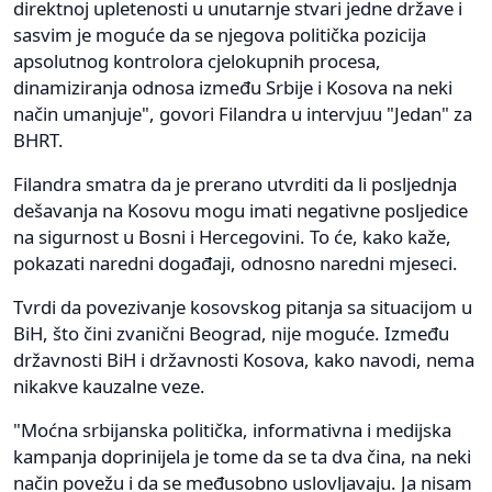
direktnoj upletenosti u unutarnje stvari jedne države i
sasvim je moguće da se njegova politička pozicija
apsolutnog kontrolora cjelokupnih procesa,
dinamiziranja odnosa između Srbije i Kosova na neki
način umanjuje", govori Filandra u intervjuu "Jedan" za
BHRT.
Filandra smatra da je prerano utvrditi da li posljednja
dešavanja na Kosovu mogu imati negativne posljedice
na sigurnost u Bosni i Hercegovini. To će, kako kaže,
pokazati naredni događaji, odnosno naredni mjeseci.
Tvrdi da povezivanje kosovskog pitanja sa situacijom u
BiH, što čini zvanični Beograd, nije moguće. Između
državnosti BiH i državnosti Kosova, kako navodi, nema
nikakve kauzalne veze.
"Moćna srbijanska politička, informativna i medijska
kampanja doprinijela je tome da se ta dva čina, na neki
način povežu i da se međusobno uslovljavaju. Ja nisam