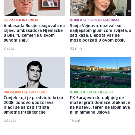
OSVRT NA INTERVJU
BORILA SE S PREDRASUDAMA
Ambasada Rusije reagovala na
Sanju Vejnović nazivali su
izjavu ambasadora Njemačke
najljepšom glumicom svijeta, a
u BiH: "Licemjerje u svom
sad kaže: Ljepota vas ne
punom sjaju"
može održati u ovom poslu
3 sata
43 min
PROSLAVIO SE I PO FILMU
BORDO KLUB SE OGLASIO
Čovjek koji je predvidio krizu
FK Sarajevo do daljnjeg ne
2008. ponovo upozorava:
može igrati domaće utakmice
Kladi se na pad tržišta
na Koševu, teren ne ispunjava
umjetne inteligencije
ni minimalne uslove
23 sata
16 sati