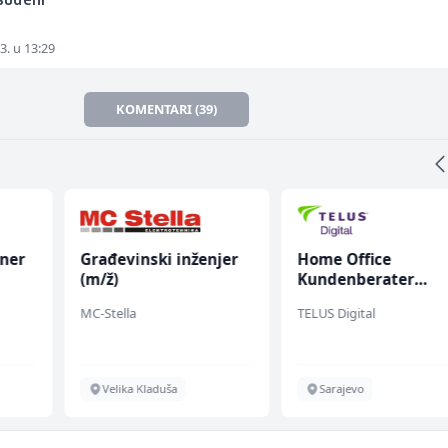
suđeni
3. u 13:29
KOMENTARI (39)
oner
Građevinski inženjer
Home Office
(m/ž)
Kundenberater
(m/w/d) für Vattenf
MC-Stella
TELUS Digital
Velika Kladuša
Sarajevo