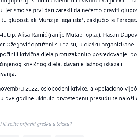
t dugujem gospodinu Memiću i Davoru Dragičeviću na
u, jer smo se prvi dan zarekli da nećemo praviti glupos
tu glupost, ali Muriz je legalista", zaključio je Feraget
Mutap, Alisa Ramić (ranije Mutap, op.a.), Hasan Dupov
er Ožegović optuženi su da su, u okviru organizirane
počinili krivična djela protuzakonito posredovanje, 
injenog krivičnog djela, davanje lažnog iskaza i
ivanja.
novembru 2022. oslobođeni krivice, a Apelaciono vijeć
tu ove godine ukinulo prvostepenu presudu te naložil
ili želite prijaviti grešku u tekstu?