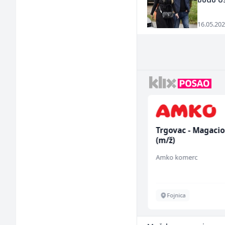
budu o
16.05.202
Dispatcher (m/ž)
Trgovac - Magaci
(m/ž)
BCO
Amko komerc
Sarajevo
Fojnica