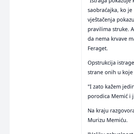
"Istraga pokazuje 
saobraćajka, ko je
vještačenja pokaz
pravilima struke. A
da nema krvave maj
Feraget.
Opstrukcija istrag
strane onih u koj
"I zato kažem jed
porodica Memić i j
Na kraju razgovora
Murizu Memiću.