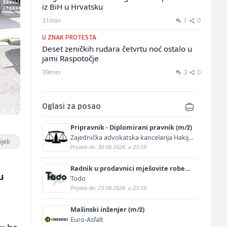
iz BiH u Hrvatsku
31min
1
0
U ZNAK PROTESTA
Deset zeničkih rudara četvrtu noć ostalo u
jami Raspotočje
39min
3
0
Oglasi za posao
Pripravnik - Diplomirani pravnik (m/ž)
Zajednička advokatska kancelarija Hakija
jeli
Kurtović i Adis Kurtović
Prijava do: 30.08.2026. u 23:59
Radnik u prodavnici mješovite robe
u
(m/ž)
Todo
Prijava do: 23.08.2026. u 23:59
Mašinski inženjer (m/ž)
Euro-Asfalt