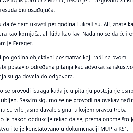
ni zastupik porodice Memić, rekao je u razgovoru za Kl
resuda biti osuđujuća.
da će nam ukrasti pet godina i ukrali su. Ali, znate k
ora kao kornjača, ali kida kao lav. Nadamo se da će i 
am je Feraget.
 i po godina objektivni posmatrač koji radi na ovom
ebi postavio određena pitanja kao advokat sa iskustv
oja su ga dovela do odgovora.
ako se provodi istraga kada je u pitanju postojanje osn
 ubijen. Sasvim sigurno se ne provodi na ovakav način
u su vrlo jasno davale signal u kojem pravcu treba
ujo je nakon obdukcije rekao da se, prema onome što j
istvu i to je konstatovano u dokumenaciji MUP-a KS",