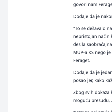
govori nam Ferage
Dodaje da je nakon
"To se dešavalo na
nepristojan način k
desila saobraćajna
MUP-a KS nego je 
Feraget.
Dodaje da je jedan
posao jer, kako ka
Zbog svih dokaza k
moguću presudu, a