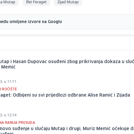
isa Mutap
Ifet Feraget
Zijad Mutap
među omiljene izvore na Googlu
utap i Hasan Dupovac osuđeni zbog prikrivanja dokaza u slu
 Memić
3. u 11:11
 ROČIŠTE
raget: Odbijeni su svi prijedlozi odbrane Alise Ramić i Zijada
a
3. u 12:14
NA RANIJA PRESUDA
novo suđenje u slučaju Mutap i drugi, Muriz Memić očekuje d