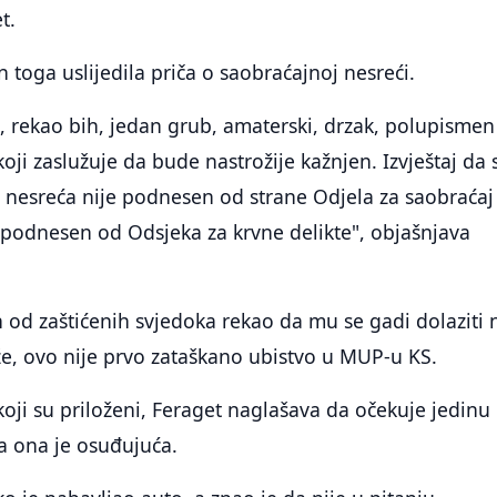
t.
 toga uslijedila priča o saobraćajnoj nesreći.
, rekao bih, jedan grub, amaterski, drzak, polupismen 
oji zaslužuje da bude nastrožije kažnjen. Izvještaj da 
 nesreća nije podnesen od strane Odjela za saobraćaj
podnesen od Odsjeka za krvne delikte", objašnjava
 od zaštićenih svjedoka rekao da mu se gadi dolaziti 
že, ovo nije prvo zataškano ubistvo u MUP-u KS.
oji su priloženi, Feraget naglašava da očekuje jedinu
 ona je osuđujuća.