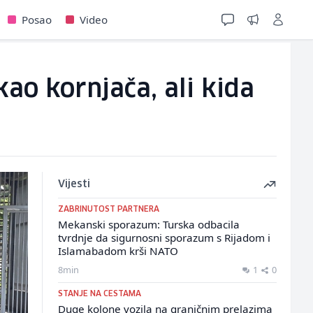
Posao
Video
kao kornjača, ali kida
Vijesti
ZABRINUTOST PARTNERA
Mekanski sporazum: Turska odbacila
tvrdnje da sigurnosni sporazum s Rijadom i
Islamabadom krši NATO
8min
1
0
STANJE NA CESTAMA
Duge kolone vozila na graničnim prelazima