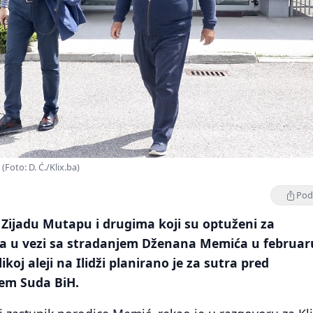
(Foto: D. Ć./Klix.ba)
Podi
 Zijadu Mutapu i drugima koji su optuženi za
za u vezi sa stradanjem Dženana Memića u februar
ikoj aleji na Ilidži planirano je za sutra pred
ćem Suda BiH.