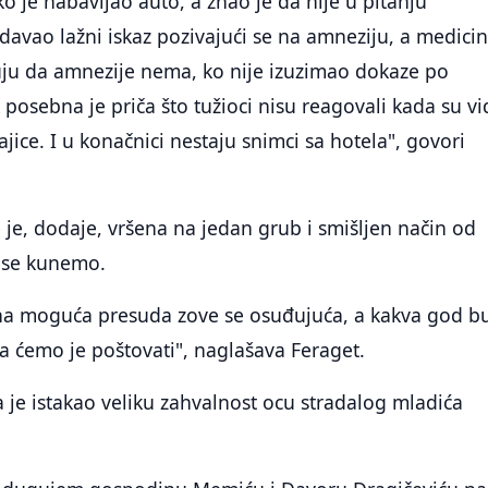
ko je nabavljao auto, a znao je da nije u pitanju
 davao lažni iskaz pozivajući se na amneziju, a medici
uju da amnezije nema, ko nije izuzimao dokaze po
 posebna je priča što tužioci nisu reagovali kada su vid
ice. I u konačnici nestaju snimci sa hotela", govori
e je, dodaje, vršena na jedan grub i smišljen način od
e se kunemo.
ina moguća presuda zove se osuđujuća, a kakva god b
a ćemo je poštovati", naglašava Feraget.
 je istakao veliku zahvalnost ocu stradalog mladića