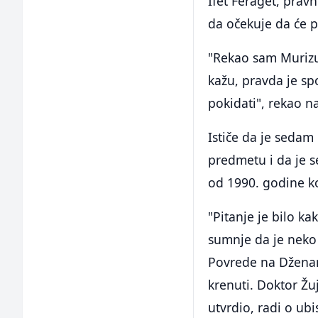
Ifet Feraget, prav
da očekuje da će p
"Rekao sam Murizu 
kažu, pravda je sp
pokidati", rekao n
Ističe da je sedam
predmetu i da je s
od 1990. godine k
"Pitanje je bilo k
sumnje da je neko
Povrede na Dženan
krenuti. Doktor Ž
utvrdio, radi o ub