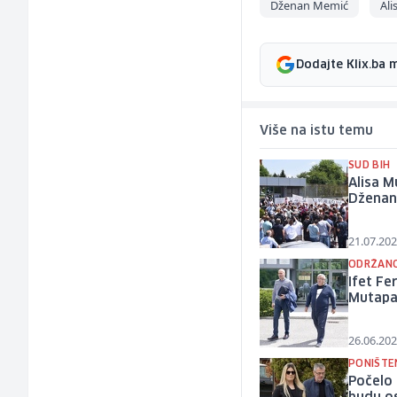
Dženan Memić
Al
Dodajte Klix.ba 
Više na istu temu
SUD BIH
Alisa M
Dženan
21.07.202
ODRŽANO
Ifet Fe
Mutap
26.06.202
PONIŠTE
Počelo 