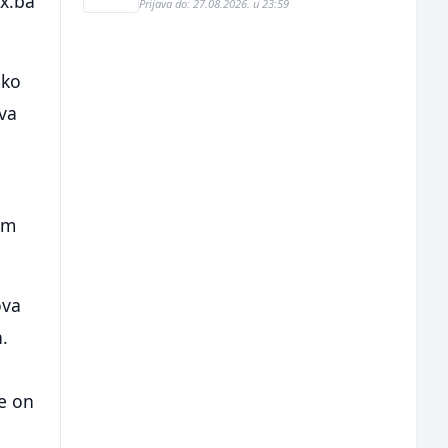
ix.ba
Prijava do: 27.08.2026. u 23:59
ako
ova
om
ova
.
e on