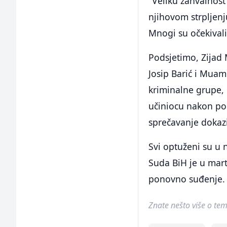
"Veliku zahvalnos
njihovom strpljenj
Mnogi su očekivali 
Podsjetimo, Zijad 
Josip Barić i Muam
kriminalne grupe, 
učiniocu nakon poč
sprečavanje dokaz
Svi optuženi su u 
Suda BiH je u mar
ponovno suđenje.
Znate nešto više o temi 