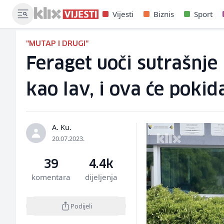
Vijesti
Biznis
Sport
"MUTAP I DRUGI"
Feraget uoči sutrašnje
kao lav, i ova će pokid
A. Ku.
20.07.2023.
39
4.4k
komentara
dijeljenja
Podijeli