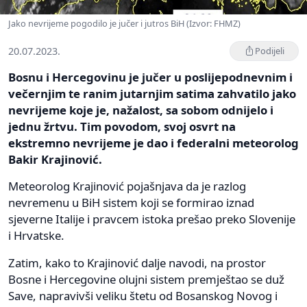
Jako nevrijeme pogodilo je jučer i jutros BiH (Izvor: FHMZ)
20.07.2023.
Podijeli
Bosnu i Hercegovinu je jučer u poslijepodnevnim i
večernjim te ranim jutarnjim satima zahvatilo jako
nevrijeme koje je, nažalost, sa sobom odnijelo i
jednu žrtvu. Tim povodom, svoj osvrt na
ekstremno nevrijeme je dao i federalni meteorolog
Bakir Krajinović.
Meteorolog Krajinović pojašnjava da je razlog
nevremenu u BiH sistem koji se formirao iznad
sjeverne Italije i pravcem istoka prešao preko Slovenije
i Hrvatske.
Zatim, kako to Krajinović dalje navodi, na prostor
Bosne i Hercegovine olujni sistem premještao se duž
Save, napravivši veliku štetu od Bosanskog Novog i