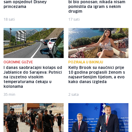
sam opsjednut Disney
bi bio ponosan; nikada nisam
princezama
pomislila da igram s nekim
drugim
18 sati
17 sati
OGROMNE GUŽVE
POZIRALA U BIKINIJU
I danas saobraćajni kolaps od
Kelly Brook su naučnici prije
Jablanice do Sarajeva: Putnici
10 godina proglasili ženom s
na izuzetno visokim
najsavršenijim tijelom, a evo
temperaturama čekaju u
kako danas izgleda
kolonama
35 min
2 sata