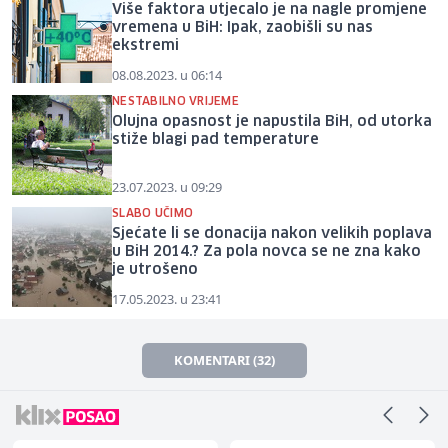
Više faktora utjecalo je na nagle promjene
vremena u BiH: Ipak, zaobišli su nas
ekstremi
08.08.2023. u 06:14
NESTABILNO VRIJEME
Olujna opasnost je napustila BiH, od utorka
stiže blagi pad temperature
23.07.2023. u 09:29
SLABO UČIMO
Sjećate li se donacija nakon velikih poplava
u BiH 2014.? Za pola novca se ne zna kako
je utrošeno
17.05.2023. u 23:41
KOMENTARI (32)