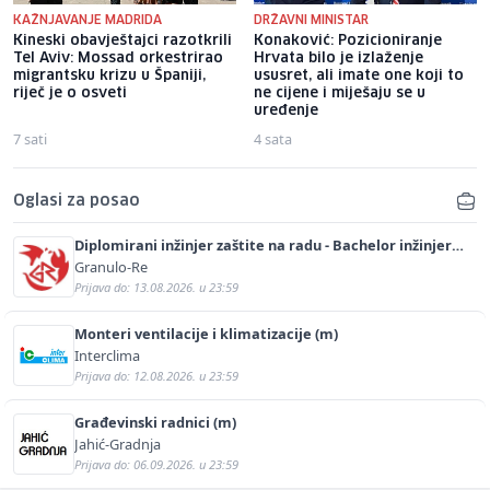
KAŽNJAVANJE MADRIDA
DRŽAVNI MINISTAR
Kineski obavještajci razotkrili
Konaković: Pozicioniranje
Tel Aviv: Mossad orkestrirao
Hrvata bilo je izlaženje
migrantsku krizu u Španiji,
ususret, ali imate one koji to
riječ je o osveti
ne cijene i miješaju se u
uređenje
7 sati
4 sata
Oglasi za posao
Diplomirani inžinjer zaštite na radu - Bachelor inžinjer
sigurnosti i pomoći (m/ž)
Granulo-Re
Prijava do: 13.08.2026. u 23:59
Monteri ventilacije i klimatizacije (m)
Interclima
Prijava do: 12.08.2026. u 23:59
Građevinski radnici (m)
Jahić-Gradnja
Prijava do: 06.09.2026. u 23:59