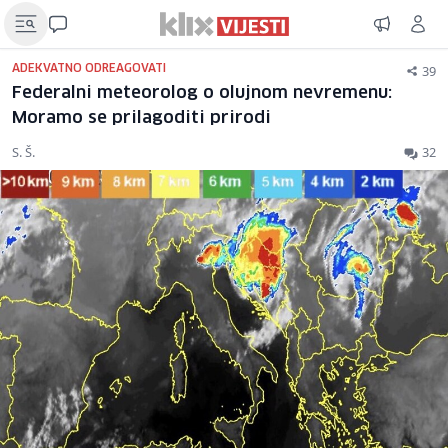
39
ADEKVATNO ODREAGOVATI
Federalni meteorolog o olujnom nevremenu:
Moramo se prilagoditi prirodi
S. Š.
32