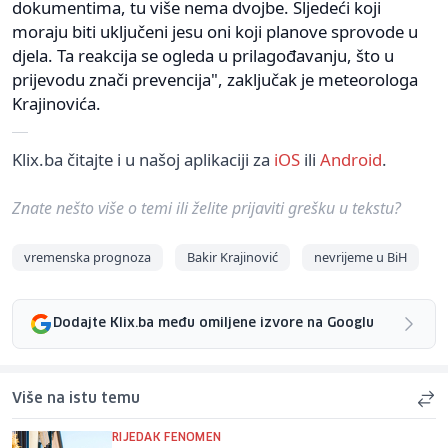
dokumentima, tu više nema dvojbe. Sljedeći koji
moraju biti uključeni jesu oni koji planove sprovode u
djela. Ta reakcija se ogleda u prilagođavanju, što u
prijevodu znači prevencija", zaključak je meteorologa
Krajinovića.
Klix.ba čitajte i u našoj aplikaciji za
iOS
ili
Android
.
Znate nešto više o temi ili želite prijaviti grešku u tekstu?
vremenska prognoza
Bakir Krajinović
nevrijeme u BiH
Dodajte Klix.ba među omiljene izvore na Googlu
Više na istu temu
RIJEDAK FENOMEN