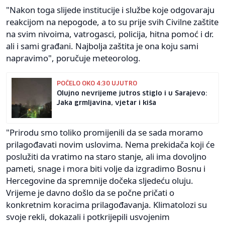
"Nakon toga slijede institucije i službe koje odgovaraju
reakcijom na nepogode, a to su prije svih Civilne zaštite
na svim nivoima, vatrogasci, policija, hitna pomoć i dr.
ali i sami građani. Najbolja zaštita je ona koju sami
napravimo", poručuje meteorolog.
POČELO OKO 4:30 UJUTRO
Olujno nevrijeme jutros stiglo i u Sarajevo:
Jaka grmljavina, vjetar i kiša
"Prirodu smo toliko promijenili da se sada moramo
prilagođavati novim uslovima. Nema prekidača koji će
poslužiti da vratimo na staro stanje, ali ima dovoljno
pameti, snage i mora biti volje da izgradimo Bosnu i
Hercegovine da spremnije dočeka sljedeću oluju.
Vrijeme je davno došlo da se počne pričati o
konkretnim koracima prilagođavanja. Klimatolozi su
svoje rekli, dokazali i potkrijepili usvojenim