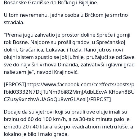
Bosanske Gradiške do Brčkog i Bijeljine.
U tom nevremenu, jedna osoba u Brčkom je smrtno
stradala.
"Prema jugu zahvatio je prostor doline Spreče i gornji
tok Bosne. Najgore su prošli gradovi u Sprečanskoj
dolini, Gračanica, Lukavac i Tuzla. Rano jutros novi
olujni sistem spustio se još južnije, pružajući se od Save
sve do najviših vrhova Dinarida, zahvativši i glavni grad
naše zemlje", navodi Krajinović.
[FBPOST]https://www.facebook.com/cceffects/posts/p
fbid03332N7DtJTuNm9bii82MmJAdbLEcvAiKHoah8BU
CZusy9xnzhvAUAGoQu8wrGLAeal[/FBPOST]
Dodaje da su vjetrovi koji su pratili ove oluje imali su
brzinu od 60 do 100 km/h, a za 30-tak minuta palo je
između 20 i 40 litara kiše po kvadratnom metru kiše, a
lokalno je bilo i malo grada.