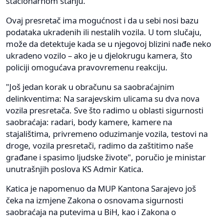
stacionarnom stanju.
Ovaj presretač ima mogućnost i da u sebi nosi bazu
podataka ukradenih ili nestalih vozila. U tom slučaju,
može da detektuje kada se u njegovoj blizini nađe neko
ukradeno vozilo – ako je u djelokrugu kamera, što
policiji omogućava pravovremenu reakciju.
"Još jedan korak u obračunu sa saobraćajnim
delinkventima: Na sarajevskim ulicama su dva nova
vozila presretača. Sve što radimo u oblasti sigurnosti
saobraćaja: radari, body kamere, kamere na
stajalištima, privremeno oduzimanje vozila, testovi na
droge, vozila presretači, radimo da zaštitimo naše
građane i spasimo ljudske živote", poručio je ministar
unutrašnjih poslova KS Admir Katica.
Katica je napomenuo da MUP Kantona Sarajevo još
čeka na izmjene Zakona o osnovama sigurnosti
saobraćaja na putevima u BiH, kao i Zakona o