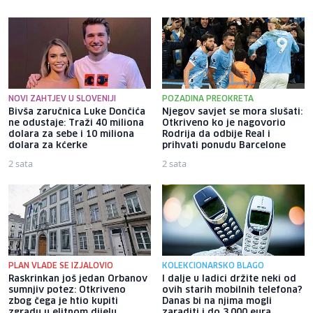
NOVI ZAHTJEV U SLOVENIJI
POZADINA PREOKRETA
Bivša zaručnica Luke Dončića
Njegov savjet se mora slušati:
ne odustaje: Traži 40 miliona
Otkriveno ko je nagovorio
dolara za sebe i 10 miliona
Rodrija da odbije Real i
dolara za kćerke
prihvati ponudu Barcelone
2 sata
2 sata
PLAN VLADE SE IZJALOVIO
KOLEKCIONARSKO BLAGO
Raskrinkan još jedan Orbanov
I dalje u ladici držite neki od
sumnjiv potez: Otkriveno
ovih starih mobilnih telefona?
zbog čega je htio kupiti
Danas bi na njima mogli
zgradu u elitnom dijelu
zaraditi i do 3.000 eura