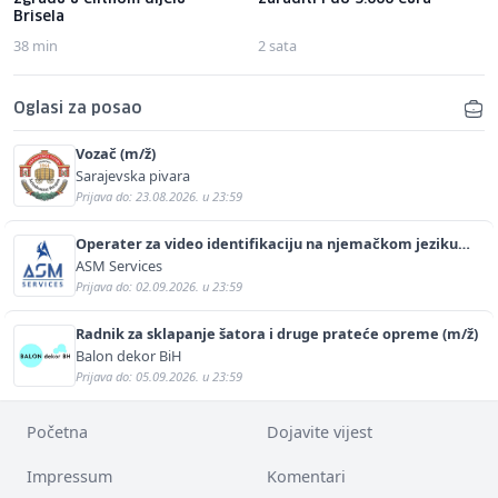
Brisela
38 min
2 sata
Oglasi za posao
Vozač (m/ž)
Sarajevska pivara
Prijava do: 23.08.2026. u 23:59
Operater za video identifikaciju na njemačkom jeziku
(m/ž)
ASM Services
Prijava do: 02.09.2026. u 23:59
Radnik za sklapanje šatora i druge prateće opreme (m/ž)
Balon dekor BiH
Prijava do: 05.09.2026. u 23:59
Početna
Dojavite vijest
Impressum
Komentari