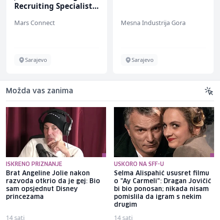
Recruiting Specialist
(m/ž)
Mars Connect
Mesna Industrija Gora
Sarajevo
Sarajevo
Možda vas zanima
ISKRENO PRIZNANJE
USKORO NA SFF-U
Brat Angeline Jolie nakon
Selma Alispahić ususret filmu
razvoda otkrio da je gej: Bio
o "Ay Carmeli": Dragan Jovičić
sam opsjednut Disney
bi bio ponosan; nikada nisam
princezama
pomislila da igram s nekim
drugim
14 sati
14 sati