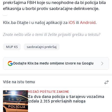
prekršajima FBiH koje su neophodne da bi policija bila
efikasnija u borbi protiv saobraćajne delinkvencije.
Klix.ba čitajte i u našoj aplikaciji za
iOS
ili
Android
.
Znate nešto više o temi ili želite prijaviti grešku u tekstu?
MUP KS
saobraćajni prekršaj
Dodajte Klix.ba među omiljene izvore na Googlu
Više na istu temu
VOZAČI POŠTUJTE ZAKONE
Za dva dana policija u Sarajevu vozačima
izdala 2.315 prekršajnih naloga