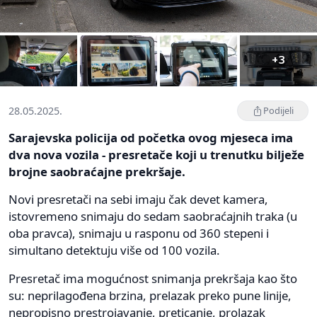
+3
28.05.2025.
Podijeli
Sarajevska policija od početka ovog mjeseca ima
dva nova vozila - presretače koji u trenutku bilježe
brojne saobraćajne prekršaje.
Novi presretači na sebi imaju čak devet kamera,
istovremeno snimaju do sedam saobraćajnih traka (u
oba pravca), snimaju u rasponu od 360 stepeni i
simultano detektuju više od 100 vozila.
Presretač ima mogućnost snimanja prekršaja kao što
su: neprilagođena brzina, prelazak preko pune linije,
nepropisno prestrojavanje, preticanje, prolazak