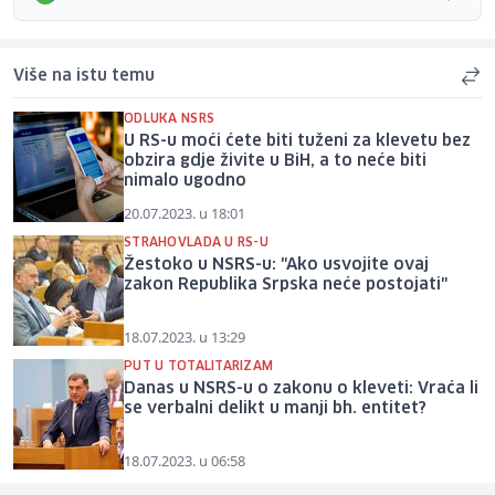
Više na istu temu
ODLUKA NSRS
U RS-u moći ćete biti tuženi za klevetu bez
obzira gdje živite u BiH, a to neće biti
nimalo ugodno
20.07.2023. u 18:01
STRAHOVLADA U RS-U
Žestoko u NSRS-u: "Ako usvojite ovaj
zakon Republika Srpska neće postojati"
18.07.2023. u 13:29
PUT U TOTALITARIZAM
Danas u NSRS-u o zakonu o kleveti: Vraća li
se verbalni delikt u manji bh. entitet?
18.07.2023. u 06:58