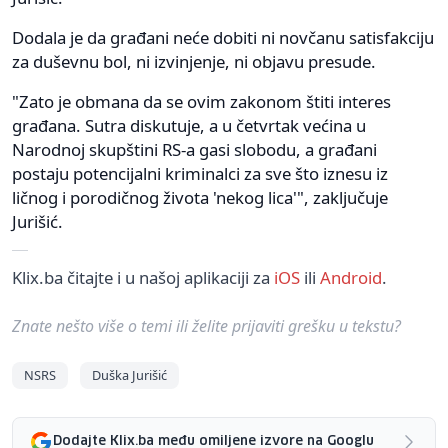
Dodala je da građani neće dobiti ni novčanu satisfakciju
za duševnu bol, ni izvinjenje, ni objavu presude.
"Zato je obmana da se ovim zakonom štiti interes
građana. Sutra diskutuje, a u četvrtak većina u
Narodnoj skupštini RS-a gasi slobodu, a građani
postaju potencijalni kriminalci za sve što iznesu iz
ličnog i porodičnog života 'nekog lica'", zaključuje
Jurišić.
Klix.ba čitajte i u našoj aplikaciji za
iOS
ili
Android
.
Znate nešto više o temi ili želite prijaviti grešku u tekstu?
NSRS
Duška Jurišić
Dodajte Klix.ba među omiljene izvore na Googlu