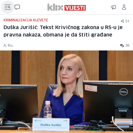
51
KRIMINALIZACIJA KLEVETE
Duška Jurišić: Tekst Krivičnog zakona u RS-u je
pravna nakaza, obmana je da štiti građane
A. Ku.
36