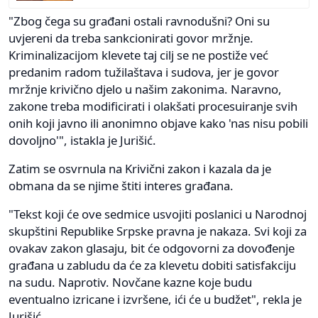
"Zbog čega su građani ostali ravnodušni? Oni su
uvjereni da treba sankcionirati govor mržnje.
Kriminalizacijom klevete taj cilj se ne postiže već
predanim radom tužilaštava i sudova, jer je govor
mržnje krivično djelo u našim zakonima. Naravno,
zakone treba modificirati i olakšati procesuiranje svih
onih koji javno ili anonimno objave kako 'nas nisu pobili
dovoljno'", istakla je Jurišić.
Zatim se osvrnula na Krivični zakon i kazala da je
obmana da se njime štiti interes građana.
"Tekst koji će ove sedmice usvojiti poslanici u Narodnoj
skupštini Republike Srpske pravna je nakaza. Svi koji za
ovakav zakon glasaju, bit će odgovorni za dovođenje
građana u zabludu da će za klevetu dobiti satisfakciju
na sudu. Naprotiv. Novčane kazne koje budu
eventualno izricane i izvršene, ići će u budžet", rekla je
Jurišić.