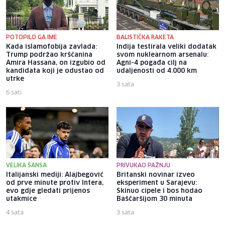
POTOPILO GA IME
BALISTIČKA RAKETA
Kada islamofobija zavlada:
Indija testirala veliki dodatak
Trump podržao kršćanina
svom nuklearnom arsenalu:
Amira Hassana, on izgubio od
Agni-4 pogađa cilj na
kandidata koji je odustao od
udaljenosti od 4.000 km
utrke
3 sata
6 sati
VELIKA ŠANSA
PRIVUKAO PAŽNJU
Italijanski mediji: Alajbegović
Britanski novinar izveo
od prve minute protiv Intera,
eksperiment u Sarajevu:
evo gdje gledati prijenos
Skinuo cipele i bos hodao
utakmice
Baščaršijom 30 minuta
4 sata
3 sata