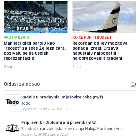
PROTIV BSK-A
KO ĆE PUNITI BUDŽET
Manijaci digli parolu kao
Rekordan odljev mozgova
"recept" za spas Željezničara,
pogađa Izrael: Državu
pozivaju se na uspjeh
napuštaju najbogatiji i
reprezentacije
najobrazovaniji građani
3 sata
1 sat
Oglasi za posao
Radnik u prodavnici mješovite robe (m/ž)
Todo
Prijava do: 23.08.2026. u 23:59
Pripravnik - Diplomirani pravnik (m/ž)
Zajednička advokatska kancelarija Hakija Kurtović i Adis
Kurtović
Prijava do: 30.08.2026. u 23:59