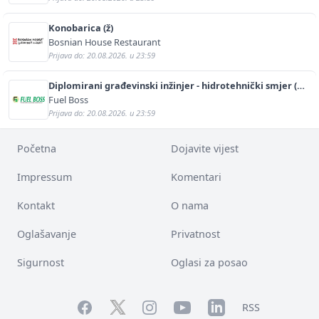
Konobarica (ž)
Bosnian House Restaurant
Prijava do: 20.08.2026. u 23:59
Diplomirani građevinski inžinjer - hidrotehnički smjer (m/
ž)
Fuel Boss
Prijava do: 20.08.2026. u 23:59
Početna
Dojavite vijest
Impressum
Komentari
Kontakt
O nama
Oglašavanje
Privatnost
Sigurnost
Oglasi za posao
Facebook
YouTube
LinkedIn
Twitter
Instagram
RSS