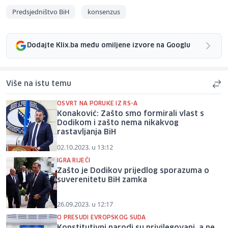
Predsjedništvo BiH
konsenzus
Dodajte Klix.ba među omiljene izvore na Googlu
Više na istu temu
OSVRT NA PORUKE IZ RS-A
Konaković: Zašto smo formirali vlast s
Dodikom i zašto nema nikakvog
rastavljanja BiH
02.10.2023. u 13:12
IGRA RIJEČI
Zašto je Dodikov prijedlog sporazuma o
suverenitetu BiH zamka
26.09.2023. u 12:17
O PRESUDI EVROPSKOG SUDA
Konstitutivni narodi su privilegovani, a ne