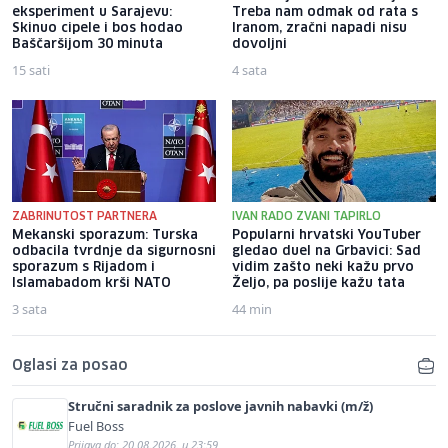
eksperiment u Sarajevu:
Treba nam odmak od rata s
Skinuo cipele i bos hodao
Iranom, zračni napadi nisu
Baščaršijom 30 minuta
dovoljni
15 sati
4 sata
ZABRINUTOST PARTNERA
IVAN RADO ZVANI TAPIRLO
Mekanski sporazum: Turska
Popularni hrvatski YouTuber
odbacila tvrdnje da sigurnosni
gledao duel na Grbavici: Sad
sporazum s Rijadom i
vidim zašto neki kažu prvo
Islamabadom krši NATO
Željo, pa poslije kažu tata
3 sata
44 min
Oglasi za posao
Stručni saradnik za poslove javnih nabavki (m/ž)
Fuel Boss
Prijava do: 20.08.2026. u 23:59