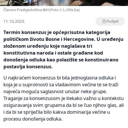
Članovi Predsjedništva BiH (Foto: I. L./Klix.ba)
11.10.2023.
Podijeli
Termin konsenzus je općeprisutna kategorija
političkom životu Bosne i Hercegovine. U uređenju
složenom uređenju koje naglašava tri
konstitutivna naroda i ostale građane kod
donošenja odluka kao polazište se konstinuirano
postavlja konsenzus.
U najkraćem konsenzus bi bila jednoglasna odluka i
koja je u suprotnosti sa vladavinom većine te se traži
najveća moguća saglasnost unutar neke grupe.
Traganje za konsenzusom je itekako važno u kontekstu
osiguravanja svim grupama da bi se čuo njihov glas, ali
i da bi se spriječila bilo kakva dominacija većine u
procesu donošenja odluka.