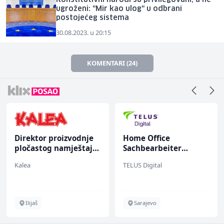
ugroženi: "Mir kao ulog" u odbrani
postojećeg sistema
30.08.2023. u 20:15
KOMENTARI (24)
Direktor proizvodnje
Home Office
pločastog namještaja
Sachbearbeiter
(m/ž)
(m/w/d) für einen
Kalea
TELUS Digital
bekannten deutschen
Energieversorger
Ilijaš
Sarajevo