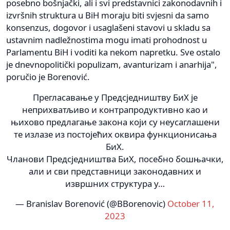
posebno bošnjački, ali i svi predstavnici zakonodavnih i
izvršnih struktura u BiH moraju biti svjesni da samo
konsenzus, dogovor i usaglašeni stavovi u skladu sa
ustavnim nadležnostima mogu imati prohodnost u
Parlamentu BiH i voditi ka nekom napretku. Sve ostalo
je dnevnopolitički populizam, avanturizam i anarhija",
poručio je Borenović.
Прегласавање у Предсједништву БиХ је
неприхватљиво и контрапродуктивно као и
њихово предлагање закона који су неусаглашени
те излазе из постојећих оквира функционисања
БиХ.
Чланови Предсједништва БиХ, посебно бошњачки,
али и сви представници законодавних и
извршних структура у…
— Branislav Borenović (@BBorenovic)
October 11,
2023