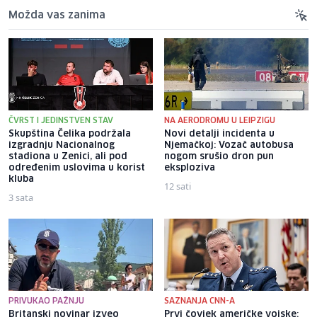
Možda vas zanima
ČVRST I JEDINSTVEN STAV
NA AERODROMU U LEIPZIGU
Skupština Čelika podržala
Novi detalji incidenta u
izgradnju Nacionalnog
Njemačkoj: Vozač autobusa
stadiona u Zenici, ali pod
nogom srušio dron pun
određenim uslovima u korist
eksploziva
kluba
12 sati
3 sata
PRIVUKAO PAŽNJU
SAZNANJA CNN-A
Britanski novinar izveo
Prvi čovjek američke vojske: