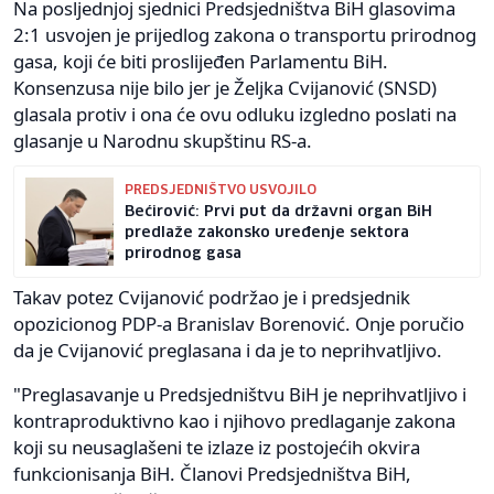
Na posljednjoj sjednici Predsjedništva BiH glasovima
2:1 usvojen je prijedlog zakona o transportu prirodnog
gasa, koji će biti proslijeđen Parlamentu BiH.
Konsenzusa nije bilo jer je Željka Cvijanović (SNSD)
glasala protiv i ona će ovu odluku izgledno poslati na
glasanje u Narodnu skupštinu RS-a.
PREDSJEDNIŠTVO USVOJILO
Bećirović: Prvi put da državni organ BiH
predlaže zakonsko uređenje sektora
prirodnog gasa
Takav potez Cvijanović podržao je i predsjednik
opozicionog PDP-a Branislav Borenović. Onje poručio
da je Cvijanović preglasana i da je to neprihvatljivo.
"Preglasavanje u Predsjedništvu BiH je neprihvatljivo i
kontraproduktivno kao i njihovo predlaganje zakona
koji su neusaglašeni te izlaze iz postojećih okvira
funkcionisanja BiH. Članovi Predsjedništva BiH,