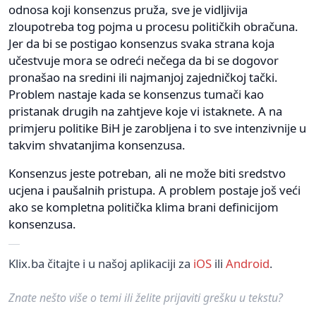
odnosa koji konsenzus pruža, sve je vidljivija
zloupotreba tog pojma u procesu političkih obračuna.
Jer da bi se postigao konsenzus svaka strana koja
učestvuje mora se odreći nečega da bi se dogovor
pronašao na sredini ili najmanjoj zajedničkoj tački.
Problem nastaje kada se konsenzus tumači kao
pristanak drugih na zahtjeve koje vi istaknete. A na
primjeru politike BiH je zarobljena i to sve intenzivnije u
takvim shvatanjima konsenzusa.
Konsenzus jeste potreban, ali ne može biti sredstvo
ucjena i paušalnih pristupa. A problem postaje još veći
ako se kompletna politička klima brani definicijom
konsenzusa.
Klix.ba čitajte i u našoj aplikaciji za
iOS
ili
Android
.
Znate nešto više o temi ili želite prijaviti grešku u tekstu?