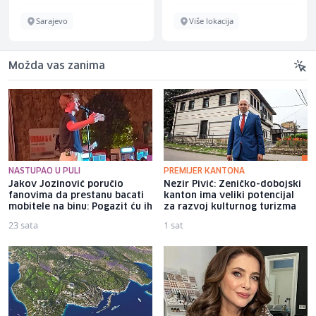
Sarajevo
Više lokacija
Možda vas zanima
NASTUPAO U PULI
PREMIJER KANTONA
Jakov Jozinović poručio
Nezir Pivić: Zeničko-dobojski
fanovima da prestanu bacati
kanton ima veliki potencijal
mobitele na binu: Pogazit ću ih
za razvoj kulturnog turizma
23 sata
1 sat