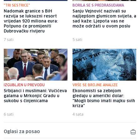
"TRI SESTRICE"
BORILA SE S PREDRASUDAMA
Nadomak granice s BiH
Sanju Vejnović nazivali su
razvija se luksuzni resort
najljepšom glumicom svijeta, a
vrijedan 920 miliona eura:
sad kaže: Ljepota vas ne
Potpuno će promijeniti
može održati u ovom poslu
Dubrovačku rivijeru
7 sati
5 sati
IZGUBLJEN U PREVODU
VRŠE SE BROJNE ANALIZE
Srbijanci i muslimani: Vučićeva
Ekonomisti sa zebnjom
galama u Mrkonjić Gradu u
gledaju u američki dolar:
sukobu s činjenicama
"Mogli bismo imati majku svih
kriza"
6 sati
4 sata
Oglasi za posao