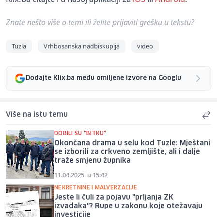
Znate nešto više o temi ili želite prijaviti grešku u tekstu?
Tuzla
Vrhbosanska nadbiskupija
video
Dodajte Klix.ba među omiljene izvore na Googlu
Više na istu temu
DOBILI SU "BITKU"
Okončana drama u selu kod Tuzle: Mještani
se izborili za crkveno zemljište, ali i dalje
traže smjenu župnika
11.04.2025. u 15:42
NEKRETNINE I MALVERZACIJE
Jeste li čuli za pojavu "prljanja ZK
izvadaka"? Rupe u zakonu koje otežavaju
investicije