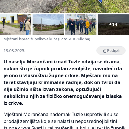
+14
Mještani ispred župnikove kuće (Foto: A. K./Klix.ba)
13.03.2025.
Podijeli
U naselju Morančani iznad Tuzle odvija se drama,
nakon što je župnik prodao zemljište, navodeći da
je ono u vlasništvu župne crkve. Mještani mu na
teret stavljaju kriminalne radnje, dok on tvrdi da
nije učinio ništa izvan zakona, optužujući
nekolicinu njih za fizičko onemogućavanje izlaska
iz crkve.
Mještani Morančana nadomak Tuzle usprotivili su se
prodaji zemljišta koje se nalazi u neposrednoj blizini
župne crkve Sveti Juraj mučenik, a koju je izvršio župnik