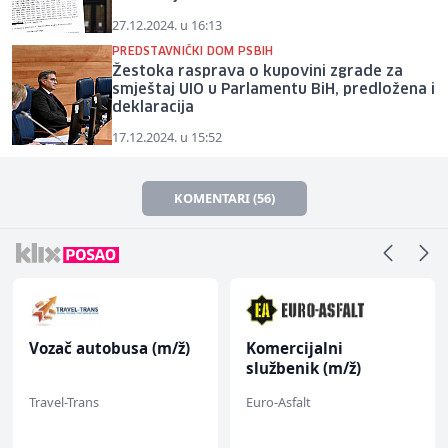
27.12.2024. u 16:13
PREDSTAVNIČKI DOM PSBIH
Žestoka rasprava o kupovini zgrade za
smještaj UIO u Parlamentu BiH, predložena i
deklaracija
17.12.2024. u 15:52
KOMENTARI (56)
Vozač autobusa (m/ž)
Komercijalni
službenik (m/ž)
Travel-Trans
Euro-Asfalt