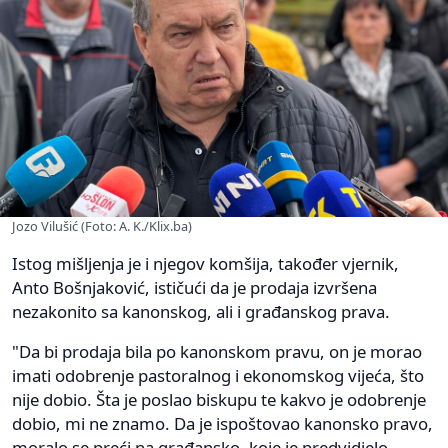
Jozo Vilušić (Foto: A. K./Klix.ba)
Istog mišljenja je i njegov komšija, također vjernik,
Anto Bošnjaković, ističući da je prodaja izvršena
nezakonito sa kanonskog, ali i građanskog prava.
"Da bi prodaja bila po kanonskom pravu, on je morao
imati odobrenje pastoralnog i ekonomskog vijeća, što
nije dobio. Šta je poslao biskupu te kakvo je odobrenje
dobio, mi ne znamo. Da je ispoštovao kanonsko pravo,
moralo se preći na građansko, koje je predvidjelo