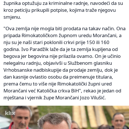
župnika optužuju za kriminalne radnje, navodeći da su
kroz peticiju prikupili potpise, kojima traže njegovu
smjenu.
"Ova zemlja nije mogla biti prodata na takav način. Ona
pripada Rimokatoličkom župnom uredu Morančani, a
nju su je naši stari poklonili crkvi prije 150 ili 160
godina. Ivo Paradžik laže da je ta zemlja kupljena od
begova jer begovina nije prilazila ovamo. On je učinio
nelegalnu radnju, objavivši u Službenom glasniku
Vrhobsanske nadbiskupije da prodaje zemlju, dok je
dan kasnije ovlastio osobu da preimenuje titulara,
prema čemu to više nije Rimokatolički župni ured
Morančani već Katolička crkva BiH", rekao je jedan od
mještana i vjernik župe Morančani Jozo Vilušić.