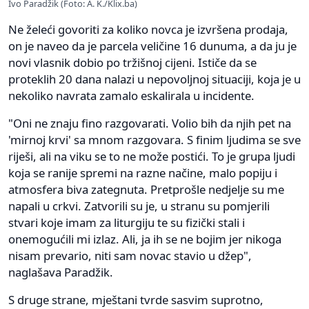
Ivo Paradžik (Foto: A. K./Klix.ba)
Ne želeći govoriti za koliko novca je izvršena prodaja,
on je naveo da je parcela veličine 16 dunuma, a da ju je
novi vlasnik dobio po tržišnoj cijeni. Ističe da se
proteklih 20 dana nalazi u nepovoljnoj situaciji, koja je u
nekoliko navrata zamalo eskalirala u incidente.
"Oni ne znaju fino razgovarati. Volio bih da njih pet na
'mirnoj krvi' sa mnom razgovara. S finim ljudima se sve
riješi, ali na viku se to ne može postići. To je grupa ljudi
koja se ranije spremi na razne načine, malo popiju i
atmosfera biva zategnuta. Pretprošle nedjelje su me
napali u crkvi. Zatvorili su je, u stranu su pomjerili
stvari koje imam za liturgiju te su fizički stali i
onemogućili mi izlaz. Ali, ja ih se ne bojim jer nikoga
nisam prevario, niti sam novac stavio u džep",
naglašava Paradžik.
S druge strane, mještani tvrde sasvim suprotno,