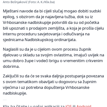
Anto Bošnjaković (Foto: A. K./Klix.ba)
Mještani navode da bi cijeli slučaj mogao dobiti sudski
epilog, s obzirom da je najavljena tužba, dok su iz
Vrhbosanske nadbiskupije potvrdili da su od početka
bili upoznati s prodajom zemljišta, a koja je prošla cijelu
internu proceduru savjetovanja i odlučivanja na
sjednicama Nadbiskupskog ordinarijata.
Naglasili su da je u cijelom ovom procesu župnik
djelovao u skladu sa svojim ovlastima, imajući uvijek na
umu dobro župe i vodeći brigu o vremenitim crkvenim
dobrima.
Zaključili su da će se svaka daljnja postupanja povezana
s ovom tematikom obavljati u dogovoru sa župnim
vijećima i uz potrebna dopuštenja Vrhbosanske
nadbiskupije.
Klix.ba čitajte i u našoj aplikaciji za
iOS
ili
Android
.