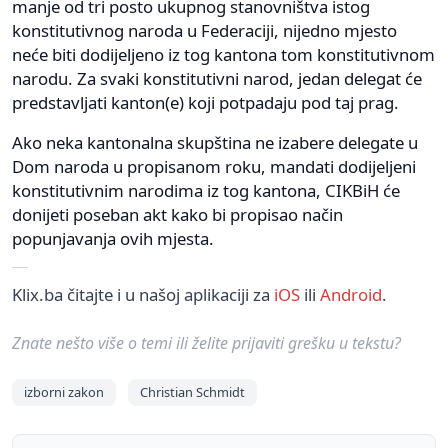
manje od tri posto ukupnog stanovništva istog
konstitutivnog naroda u Federaciji, nijedno mjesto
neće biti dodijeljeno iz tog kantona tom konstitutivnom
narodu. Za svaki konstitutivni narod, jedan delegat će
predstavljati kanton(e) koji potpadaju pod taj prag.
Ako neka kantonalna skupština ne izabere delegate u
Dom naroda u propisanom roku, mandati dodijeljeni
konstitutivnim narodima iz tog kantona, CIKBiH će
donijeti poseban akt kako bi propisao način
popunjavanja ovih mjesta.
Klix.ba čitajte i u našoj aplikaciji za
iOS
ili
Android
.
Znate nešto više o temi ili želite prijaviti grešku u tekstu?
izborni zakon
Christian Schmidt