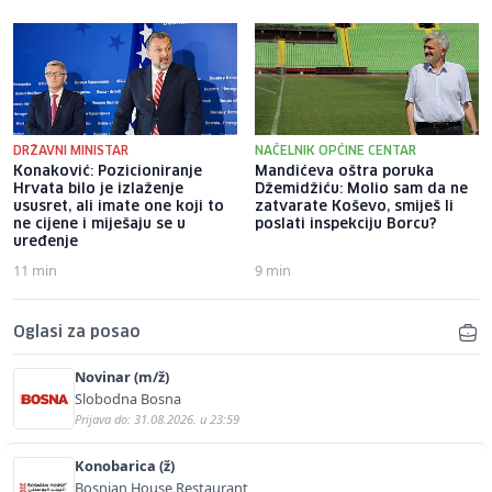
DRŽAVNI MINISTAR
NAČELNIK OPĆINE CENTAR
Konaković: Pozicioniranje
Mandićeva oštra poruka
Hrvata bilo je izlaženje
Džemidžiću: Molio sam da ne
ususret, ali imate one koji to
zatvarate Koševo, smiješ li
ne cijene i miješaju se u
poslati inspekciju Borcu?
uređenje
11 min
9 min
Oglasi za posao
Novinar (m/ž)
Slobodna Bosna
Prijava do: 31.08.2026. u 23:59
Konobarica (ž)
Bosnian House Restaurant