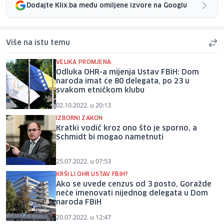
Dodajte Klix.ba među omiljene izvore na Googlu
Više na istu temu
VELIKA PROMJENA
Odluka OHR-a mijenja Ustav FBiH: Dom
naroda imat će 80 delegata, po 23 u
svakom etničkom klubu
02.10.2022. u 20:13
IZBORNI ZAKON
Kratki vodič kroz ono što je sporno, a
Schmidt bi mogao nametnuti
25.07.2022. u 07:53
KRŠI LI OHR USTAV FBIH?
Ako se uvede cenzus od 3 posto, Goražde
neće imenovati nijednog delegata u Dom
naroda FBiH
20.07.2022. u 12:47