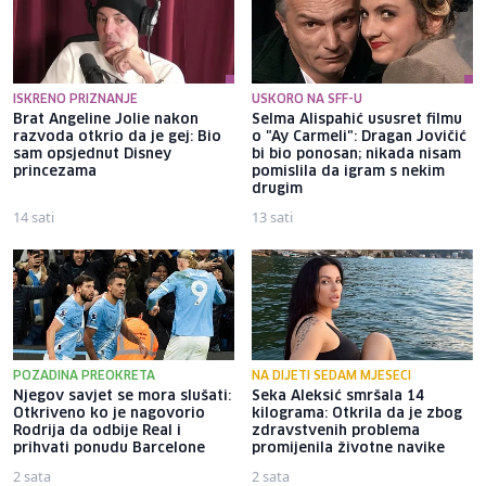
ISKRENO PRIZNANJE
USKORO NA SFF-U
Brat Angeline Jolie nakon
Selma Alispahić ususret filmu
razvoda otkrio da je gej: Bio
o "Ay Carmeli": Dragan Jovičić
sam opsjednut Disney
bi bio ponosan; nikada nisam
princezama
pomislila da igram s nekim
drugim
14 sati
13 sati
POZADINA PREOKRETA
NA DIJETI SEDAM MJESECI
Njegov savjet se mora slušati:
Seka Aleksić smršala 14
Otkriveno ko je nagovorio
kilograma: Otkrila da je zbog
Rodrija da odbije Real i
zdravstvenih problema
prihvati ponudu Barcelone
promijenila životne navike
2 sata
2 sata