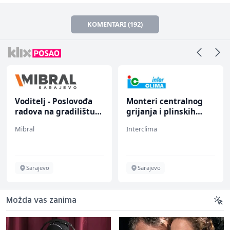
KOMENTARI (192)
Voditelj - Poslovođa
Monteri centralnog
radova na gradilištu
grijanja i plinskih
(m/ž)
instalacija (m)
Mibral
Interclima
Sarajevo
Sarajevo
Možda vas zanima