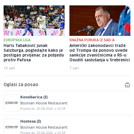
EVROPSKA LIGA
SNAŽNA PORUKA IZ SAD-A
Haris Tabaković junak
Američki zakonodavci traže
Salzburga, pogledajte kako je
od Trumpa da ponovo uvede
postigao prvijenac za pobjedu
sankcije zvaničnicima u RS-u:
protiv Pafosa
Osudili saslušanja u Srebrenici
15 sati
7 sati
Oglasi za posao
Konobarica (ž)
Bosnian House Restaurant
Prijava do: 20.08.2026. u 23:59
Hostesa (ž)
Bosnian House Restaurant
Prijava do: 20.08.2026. u 23:59