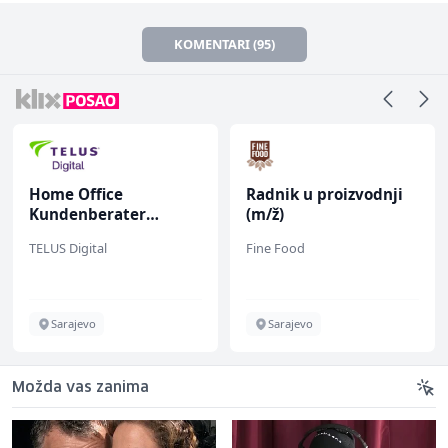
KOMENTARI (95)
Home Office
Radnik u proizvodnji
Kundenberater
(m/ž)
(m/w/d) für ein
TELUS Digital
Fine Food
renommiertes
Schuhunternehmen
Sarajevo
Sarajevo
Možda vas zanima