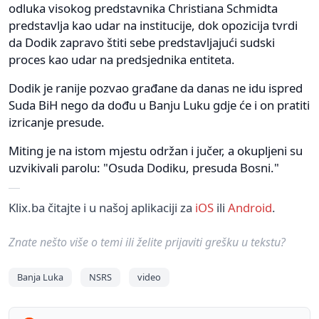
odluka visokog predstavnika Christiana Schmidta
predstavlja kao udar na institucije, dok opozicija tvrdi
da Dodik zapravo štiti sebe predstavljajući sudski
proces kao udar na predsjednika entiteta.
Dodik je ranije pozvao građane da danas ne idu ispred
Suda BiH nego da dođu u Banju Luku gdje će i on pratiti
izricanje presude.
Miting je na istom mjestu održan i jučer, a okupljeni su
uzvikivali parolu: "Osuda Dodiku, presuda Bosni."
Klix.ba čitajte i u našoj aplikaciji za
iOS
ili
Android
.
Znate nešto više o temi ili želite prijaviti grešku u tekstu?
Banja Luka
NSRS
video