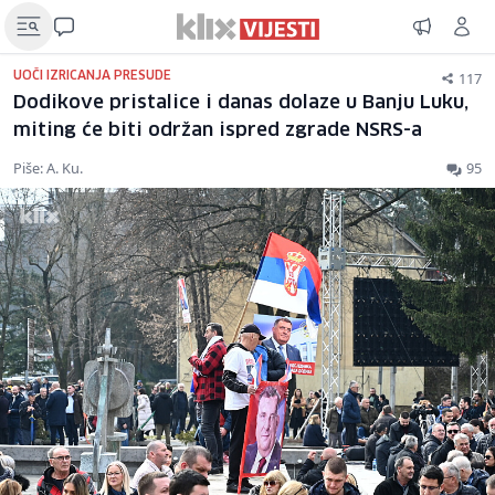
117
UOČI IZRICANJA PRESUDE
Dodikove pristalice i danas dolaze u Banju Luku,
miting će biti održan ispred zgrade NSRS-a
Piše: A. Ku.
95