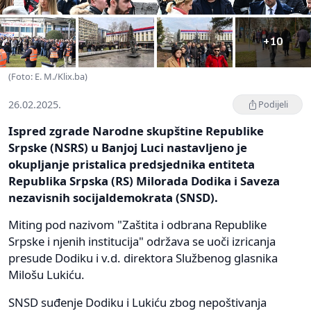
+10
(Foto: E. M./Klix.ba)
26.02.2025.
Podijeli
Ispred zgrade Narodne skupštine Republike
Srpske (NSRS) u Banjoj Luci nastavljeno je
okupljanje pristalica predsjednika entiteta
Republika Srpska (RS) Milorada Dodika i Saveza
nezavisnih socijaldemokrata (SNSD).
Miting pod nazivom "Zaštita i odbrana Republike
Srpske i njenih institucija" održava se uoči izricanja
presude Dodiku i v.d. direktora Službenog glasnika
Milošu Lukiću.
SNSD suđenje Dodiku i Lukiću zbog nepoštivanja