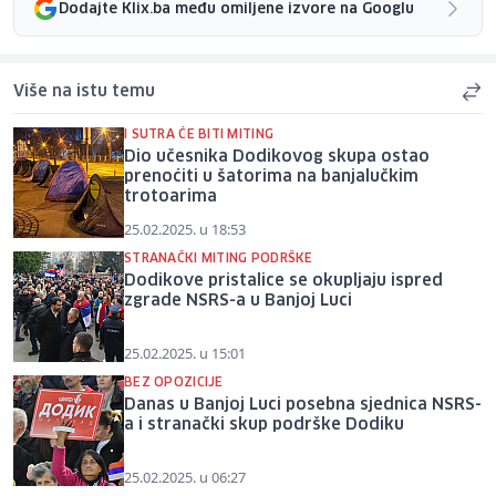
Dodajte Klix.ba među omiljene izvore na Googlu
Više na istu temu
I SUTRA ĆE BITI MITING
Dio učesnika Dodikovog skupa ostao
prenoćiti u šatorima na banjalučkim
trotoarima
25.02.2025. u 18:53
STRANAČKI MITING PODRŠKE
Dodikove pristalice se okupljaju ispred
zgrade NSRS-a u Banjoj Luci
25.02.2025. u 15:01
BEZ OPOZICIJE
Danas u Banjoj Luci posebna sjednica NSRS-
a i stranački skup podrške Dodiku
25.02.2025. u 06:27