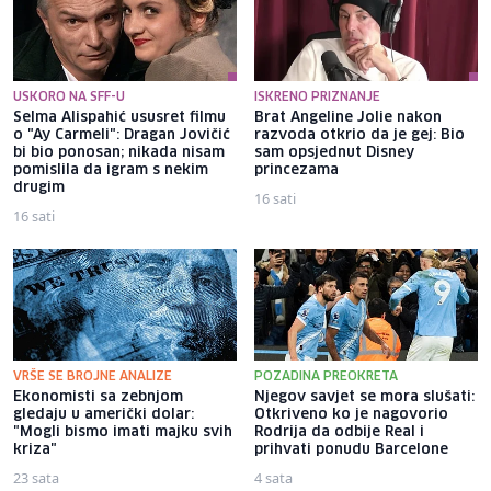
USKORO NA SFF-U
ISKRENO PRIZNANJE
Selma Alispahić ususret filmu
Brat Angeline Jolie nakon
o "Ay Carmeli": Dragan Jovičić
razvoda otkrio da je gej: Bio
bi bio ponosan; nikada nisam
sam opsjednut Disney
pomislila da igram s nekim
princezama
drugim
16 sati
16 sati
VRŠE SE BROJNE ANALIZE
POZADINA PREOKRETA
Ekonomisti sa zebnjom
Njegov savjet se mora slušati:
gledaju u američki dolar:
Otkriveno ko je nagovorio
"Mogli bismo imati majku svih
Rodrija da odbije Real i
kriza"
prihvati ponudu Barcelone
23 sata
4 sata