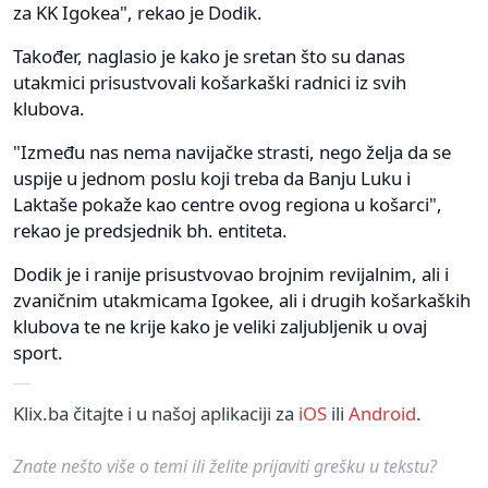
za KK Igokea", rekao je Dodik.
Također, naglasio je kako je sretan što su danas
utakmici prisustvovali košarkaški radnici iz svih
klubova.
"Između nas nema navijačke strasti, nego želja da se
uspije u jednom poslu koji treba da Banju Luku i
Laktaše pokaže kao centre ovog regiona u košarci",
rekao je predsjednik bh. entiteta.
Dodik je i ranije prisustvovao brojnim revijalnim, ali i
zvaničnim utakmicama Igokee, ali i drugih košarkaških
klubova te ne krije kako je veliki zaljubljenik u ovaj
sport.
Klix.ba čitajte i u našoj aplikaciji za
iOS
ili
Android
.
Znate nešto više o temi ili želite prijaviti grešku u tekstu?