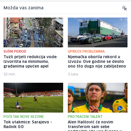
Možda vas zanima
SUŠNI PERIOD
UPRKOS PROBLEMIMA
Tuzli prijeti redukcija vode:
Njemačka oborila rekord u
Izvorišta na minimumu,
izvozu: Ove godine se desilo
građanima upućen apel
ono što dugo nije zabilježeno
32 min
3 sata
POČETAK NOVE SEZONE
PROTRAĆENI TALENT
Tok utakmice: Sarajevo -
Alen Halilović će novim
Radnik 0:0
transferom sam sebe