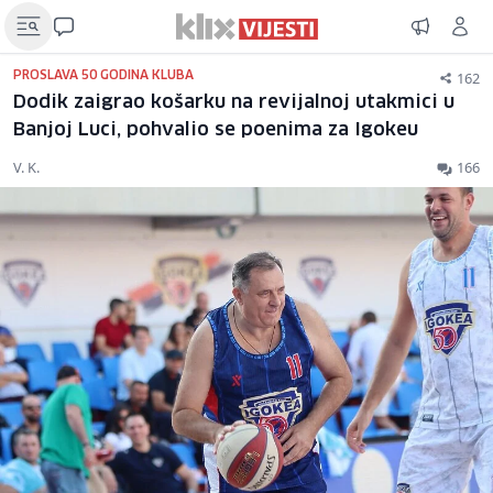
162
PROSLAVA 50 GODINA KLUBA
Dodik zaigrao košarku na revijalnoj utakmici u
Banjoj Luci, pohvalio se poenima za Igokeu
V. K.
166