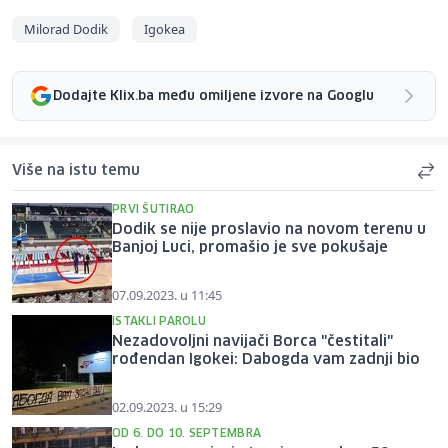
Milorad Dodik
Igokea
Dodajte Klix.ba među omiljene izvore na Googlu
Više na istu temu
PRVI ŠUTIRAO
Dodik se nije proslavio na novom terenu u
Banjoj Luci, promašio je sve pokušaje
07.09.2023. u 11:45
ISTAKLI PAROLU
Nezadovoljni navijači Borca "čestitali"
rođendan Igokei: Dabogda vam zadnji bio
02.09.2023. u 15:29
OD 6. DO 10. SEPTEMBRA