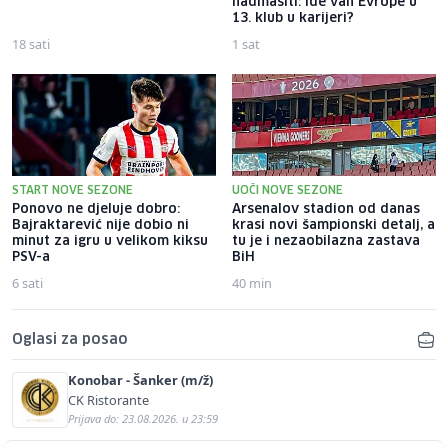
nadmašiti: Ide van Evrope u
13. klub u karijeri?
18 sati
1 sat
START NOVE SEZONE
UOČI NOVE SEZONE
Ponovo ne djeluje dobro:
Arsenalov stadion od danas
Bajraktarević nije dobio ni
krasi novi šampionski detalj, a
minut za igru u velikom kiksu
tu je i nezaobilazna zastava
PSV-a
BiH
6 sati
40 min
Oglasi za posao
Konobar - Šanker (m/ž)
CK Ristorante
Prijava do: 23.08.2026. u 23:59