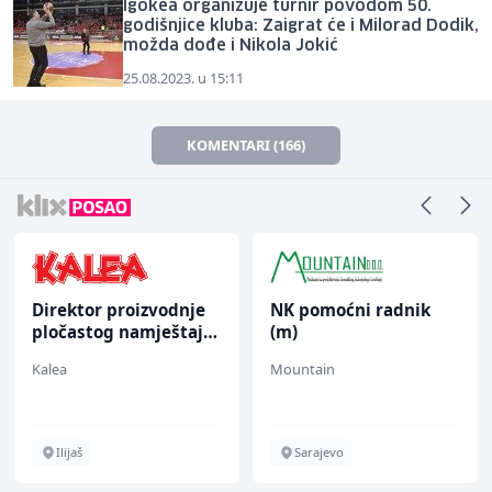
Igokea organizuje turnir povodom 50.
godišnjice kluba: Zaigrat će i Milorad Dodik,
možda dođe i Nikola Jokić
25.08.2023. u 15:11
KOMENTARI (166)
Direktor proizvodnje
NK pomoćni radnik
pločastog namještaja
(m)
(m/ž)
Kalea
Mountain
Ilijaš
Sarajevo