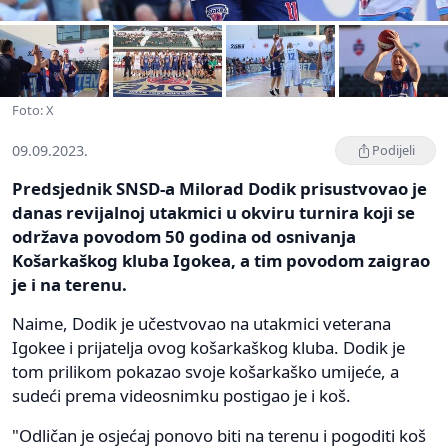
Foto: X
09.09.2023.
Podijeli
Predsjednik SNSD-a Milorad Dodik prisustvovao je
danas revijalnoj utakmici u okviru turnira koji se
održava povodom 50 godina od osnivanja
Košarkaškog kluba Igokea, a tim povodom zaigrao
je i na terenu.
Naime, Dodik je učestvovao na utakmici veterana
Igokee i prijatelja ovog košarkaškog kluba. Dodik je
tom prilikom pokazao svoje košarkaško umijeće, a
sudeći prema videosnimku postigao je i koš.
"Odličan je osjećaj ponovo biti na terenu i pogoditi koš