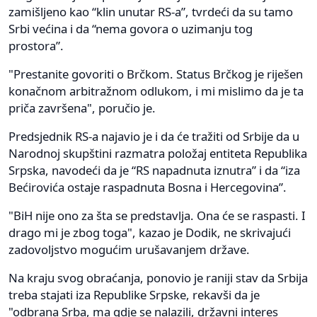
zamišljeno kao “klin unutar RS-a”, tvrdeći da su tamo
Srbi većina i da “nema govora o uzimanju tog
prostora”.
"Prestanite govoriti o Brčkom. Status Brčkog je riješen
konačnom arbitražnom odlukom, i mi mislimo da je ta
priča završena", poručio je.
Predsjednik RS-a najavio je i da će tražiti od Srbije da u
Narodnoj skupštini razmatra položaj entiteta Republika
Srpska, navodeći da je “RS napadnuta iznutra” i da “iza
Bećirovića ostaje raspadnuta Bosna i Hercegovina”.
"BiH nije ono za šta se predstavlja. Ona će se raspasti. I
drago mi je zbog toga", kazao je Dodik, ne skrivajući
zadovoljstvo mogućim urušavanjem države.
Na kraju svog obraćanja, ponovio je raniji stav da Srbija
treba stajati iza Republike Srpske, rekavši da je
"odbrana Srba, ma gdje se nalazili, državni interes