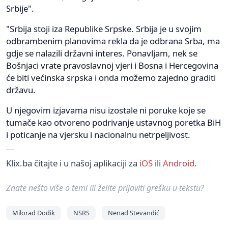
Srbije".
"Srbija stoji iza Republike Srpske. Srbija je u svojim
odbrambenim planovima rekla da je odbrana Srba, ma
gdje se nalazili državni interes. Ponavljam, nek se
Bošnjaci vrate pravoslavnoj vjeri i Bosna i Hercegovina
će biti većinska srpska i onda možemo zajedno graditi
državu.
U njegovim izjavama nisu izostale ni poruke koje se
tumače kao otvoreno podrivanje ustavnog poretka BiH
i poticanje na vjersku i nacionalnu netrpeljivost.
Klix.ba čitajte i u našoj aplikaciji za
iOS
ili
Android
.
Znate nešto više o temi ili želite prijaviti grešku u tekstu?
Milorad Dodik
NSRS
Nenad Stevandić