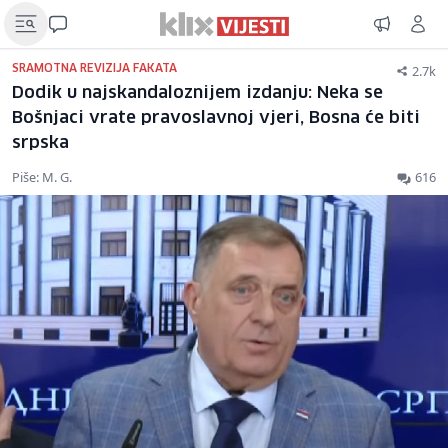
2.7k
SRAMOTNA REVIZIJA FAKATA
Dodik u najskandaloznijem izdanju: Neka se
Bošnjaci vrate pravoslavnoj vjeri, Bosna će biti
srpska
Piše: M. G.
616