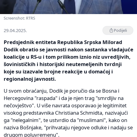
Screenshot: RTRS
29.04.2025.
Podijeli
Predsjednik entiteta Republika Srpska Milorad
Dodik obratio se javnosti nakon sastanka vladajuće
koalicije u RS-u i tom prilikom iznio niz uvredljivih,
šovinističkih i historijski neutemeljenih tvrdnji
koje su izazvale brojne reakcije u domaćoj i
regionalnoj javnosti.
U svom obraćanju, Dodik je poručio da se Bosna i
Hercegovina "raspada" i da je njen trag "smrdljiv na
nečovještvo". U više navrata osporavao je legitimitet
visokog predstavnika Christiana Schmidta, nazivajući
ga "nelegalnim", te ustvrdio da "muslimani", kako on
naziva Bošnjake, "prihvataju njegove odluke i nadaju se
drugom poluvremenu".