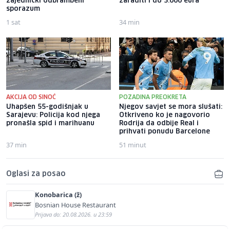
zajednički odbrambeni
zaraditi i do 3.000 eura
sporazum
1 sat
34 min
AKCIJA OD SINOĆ
POZADINA PREOKRETA
Uhapšen 55-godišnjak u
Njegov savjet se mora slušati:
Sarajevu: Policija kod njega
Otkriveno ko je nagovorio
pronašla spid i marihuanu
Rodrija da odbije Real i
prihvati ponudu Barcelone
37 min
51 minut
Oglasi za posao
Konobarica (ž)
Bosnian House Restaurant
Prijava do: 20.08.2026. u 23:59