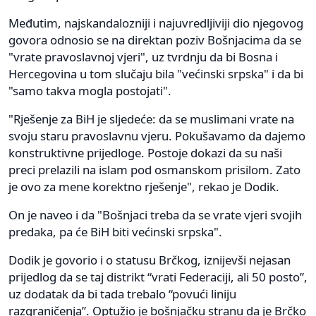
Međutim, najskandalozniji i najuvredljiviji dio njegovog
govora odnosio se na direktan poziv Bošnjacima da se
"vrate pravoslavnoj vjeri", uz tvrdnju da bi Bosna i
Hercegovina u tom slučaju bila "većinski srpska" i da bi
"samo takva mogla postojati".
"Rješenje za BiH je sljedeće: da se muslimani vrate na
svoju staru pravoslavnu vjeru. Pokušavamo da dajemo
konstruktivne prijedloge. Postoje dokazi da su naši
preci prelazili na islam pod osmanskom prisilom. Zato
je ovo za mene korektno rješenje", rekao je Dodik.
On je naveo i da "Bošnjaci treba da se vrate vjeri svojih
predaka, pa će BiH biti većinski srpska".
Dodik je govorio i o statusu Brčkog, iznijevši nejasan
prijedlog da se taj distrikt “vrati Federaciji, ali 50 posto”,
uz dodatak da bi tada trebalo “povući liniju
razgraničenja”. Optužio je bošnjačku stranu da je Brčko