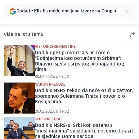
Dodajte Klix.ba među omiljene izvore na Googlu
Više na istu temu
HISTORIJSKE NEISTINE
Dodik opet provocira s pričom o
"Bošnjacima kao poturčenim Srbima":
Objavio isječak srpskog propagandnog
filma
30.04.2025. u 08:22
NAKON PRESUDE
Dodik u NSRS rekao da neće otići u zatvor,
spomenuo Sulejmana Tihića i govorio o
Bošnjacima
26.02.2025. u 19:52
UOČI PRESUDE
Dodik u NSRS-u: Srbi koji ostanu s
"muslimanima" su izdajnici, nećemo dolaziti
na sjednice Doma naroda