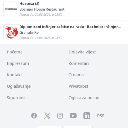
Hostesa (ž)
Bosnian House Restaurant
Prijava do: 20.08.2026. u 23:59
Diplomirani inžinjer zaštite na radu - Bachelor inžinjer
sigurnosti i pomoći (m/ž)
Granulo-Re
Prijava do: 13.08.2026. u 23:59
Početna
Dojavite vijest
Impressum
Komentari
Kontakt
O nama
Oglašavanje
Privatnost
Sigurnost
Oglasi za posao
Facebook
YouTube
LinkedIn
Twitter
Instagram
RSS