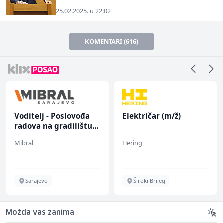
25.02.2025. u 22:02
KOMENTARI (616)
Voditelj - Poslovođa
Električar (m/ž)
radova na gradilištu
(m/ž)
Mibral
Hering
Sarajevo
Široki Brijeg
Možda vas zanima