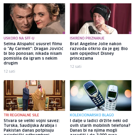
USKORO NA SFF-U
ISKRENO PRIZNANJE
Selma Alispahić ususret filmu
Brat Angeline Jolie nakon
o "Ay Carmeli": Dragan Jovičić
razvoda otkrio da je gej: Bio
bi bio ponosan; nikada nisam
sam opsjednut Disney
pomislila da igram s nekim
princezama
drugim
12 sati
12 sati
TRI REGIONALNE SILE
KOLEKCIONARSKO BLAGO
Stvara se veliki vojni savez:
I dalje u ladici držite neki od
Turska, Saudijska Arabija i
ovih starih mobilnih telefona?
Pakistan danas potpisuju
Danas bi na njima mogli