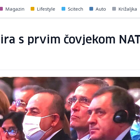
Magazin
Lifestyle
Scitech
Auto
Križaljka
udira s prvim čovjekom NA