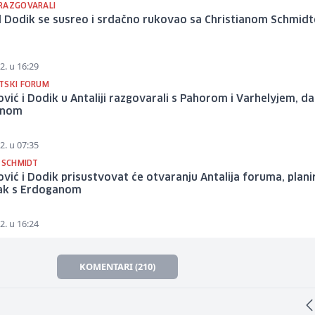
RAZGOVARALI
d Dodik se susreo i srdačno rukovao sa Christianom Schmid
2. u 16:29
TSKI FORUM
vić i Dodik u Antaliji razgovarali s Pahorom i Varhelyjem, d
anom
2. u 07:35
 SCHMIDT
vić i Dodik prisustvovat će otvaranju Antalija foruma, plani
ak s Erdoganom
2. u 16:24
KOMENTARI (210)