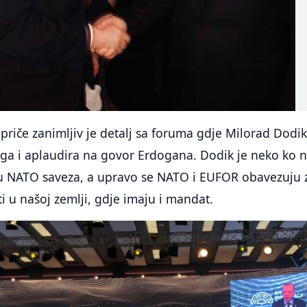
riče zanimljiv je detalj sa foruma gdje Milorad Dodi
rga i aplaudira na govor Erdogana. Dodik je neko ko 
icu NATO saveza, a upravo se NATO i EUFOR obavezuju 
i u našoj zemlji, gdje imaju i mandat.