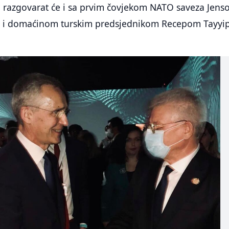
razgovarat će i sa prvim čovjekom NATO saveza Jen
li i domaćinom turskim predsjednikom Recepom Tayy