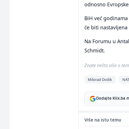
odnosno Evropske 
BiH već godinama 
će biti nastavljena
Na Forumu u Antalij
Schmidt.
Znate nešto više o temi 
Milorad Dodik
NA
Dodajte Klix.ba 
Više na istu temu