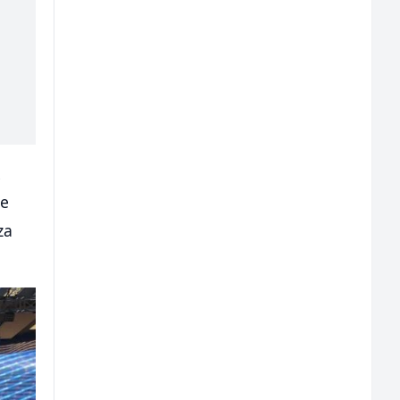
k
ne
za