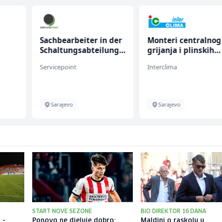
Sachbearbeiter in der
Monteri centralnog
Schaltungsabteilung
grijanja i plinskih
(m/w)
instalacija (m)
Servicepoint
Interclima
Sarajevo
Sarajevo
START NOVE SEZONE
BIO DIREKTOR 16 DANA
 -
Ponovo ne djeluje dobro:
Maldini o raskolu u