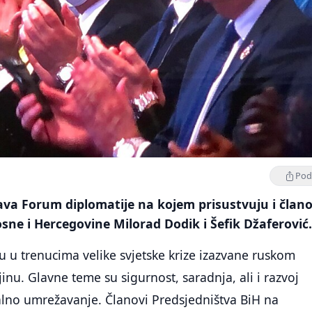
Podi
žava Forum diplomatije na kojem prisustvuju i člano
sne i Hercegovine Milorad Dodik i Šefik Džaferović
 u trenucima velike svjetske krize izazvane ruskom
inu. Glavne teme su sigurnost, saradnja, ali i razvoj
alno umrežavanje. Članovi Predsjedništva BiH na