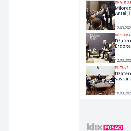
KRATKO 
Milora
Antaliji
12.03.202
DIPLOMA
Džafero
Erdog
12.03.202
PUTUJE I
Džafero
sastan
10.03.202