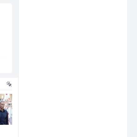
Komercijalni
Vozač autobusa (m/ž)
službenik (m/ž)
Euro-Asfalt
Travel-Trans
Više lokacija
Sarajevo