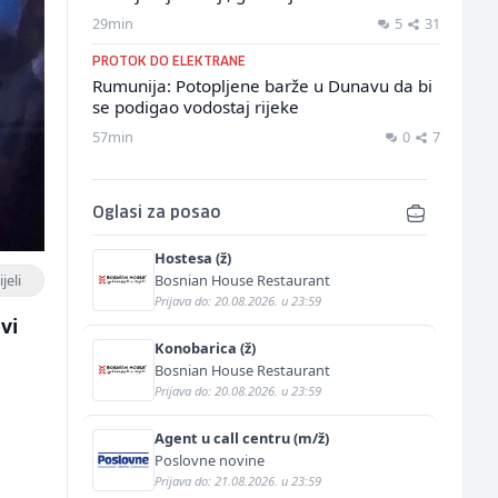
29min
5
31
PROTOK DO ELEKTRANE
Rumunija: Potopljene barže u Dunavu da bi
se podigao vodostaj rijeke
57min
0
7
Oglasi za posao
Hostesa (ž)
Bosnian House Restaurant
jeli
Prijava do: 20.08.2026. u 23:59
vi
Konobarica (ž)
.
Bosnian House Restaurant
Prijava do: 20.08.2026. u 23:59
Agent u call centru (m/ž)
Poslovne novine
Prijava do: 21.08.2026. u 23:59