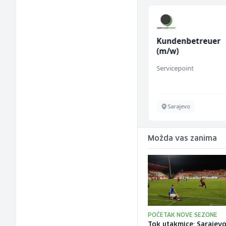
Električar - Radnik na
Kundenbetreuer
tehničkom održavanju
(m/w)
(m/ž)
Amko komerc
Servicepoint
Sarajevo
Sarajevo
Možda vas zanima
POČETAK NOVE SEZONE
Tok utakmice: Sarajevo