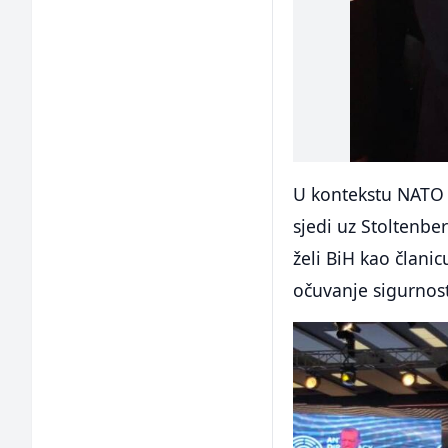
U kontekstu NATO p
sjedi uz Stoltenbe
želi BiH kao član
očuvanje sigurnost