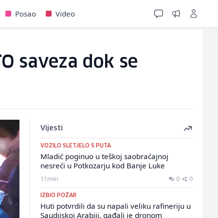
Posao
Video
TO saveza dok se
Vijesti
VOZILO SLETJELO S PUTA
Mladić poginuo u teškoj saobraćajnoj
nesreći u Potkozarju kod Banje Luke
11min
0
0
IZBIO POŽAR
Huti potvrdili da su napali veliku rafineriju u
Saudijskoj Arabiji, gađali je dronom