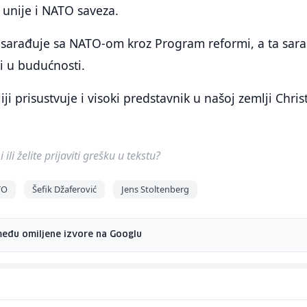
unije i NATO saveza.
sarađuje sa NATO-om kroz Program reformi, a ta sar
 i u budućnosti.
i prisustvuje i visoki predstavnik u našoj zemlji Chris
ili želite prijaviti grešku u tekstu?
TO
Šefik Džaferović
Jens Stoltenberg
među omiljene izvore na Googlu