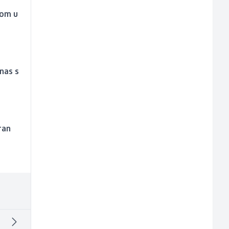
tom u
anas s
ran