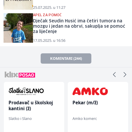
25.07.2025. u 11:27
APEL ZA POMOĆ
Dječak Seudin Husić ima četiri tumora na
mozgu i jedan na obrvi, sakuplja se pomoć
za liječenje
17.05.2025. u 16:56
KOMENTARI (244)
Prodavač u školskoj
Pekar (m/ž)
kantini (ž)
Slatko i Slano
Amko komerc