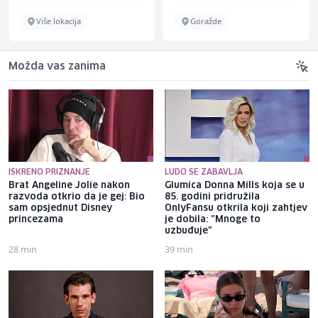
Više lokacija
Goražde
Možda vas zanima
ISKRENO PRIZNANJE
LUDO SE ZABAVLJA
Brat Angeline Jolie nakon
Glumica Donna Mills koja se u
razvoda otkrio da je gej: Bio
85. godini pridružila
sam opsjednut Disney
OnlyFansu otkrila koji zahtjev
princezama
je dobila: "Mnoge to
uzbuđuje"
28 min
39 min