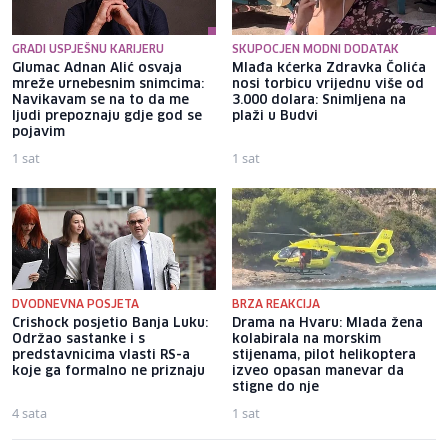
GRADI USPJEŠNU KARIJERU
SKUPOCJEN MODNI DODATAK
Glumac Adnan Alić osvaja
Mlađa kćerka Zdravka Čolića
mreže urnebesnim snimcima:
nosi torbicu vrijednu više od
Navikavam se na to da me
3.000 dolara: Snimljena na
ljudi prepoznaju gdje god se
plaži u Budvi
pojavim
1 sat
1 sat
DVODNEVNA POSJETA
BRZA REAKCIJA
Crishock posjetio Banja Luku:
Drama na Hvaru: Mlada žena
Održao sastanke i s
kolabirala na morskim
predstavnicima vlasti RS-a
stijenama, pilot helikoptera
koje ga formalno ne priznaju
izveo opasan manevar da
stigne do nje
4 sata
1 sat