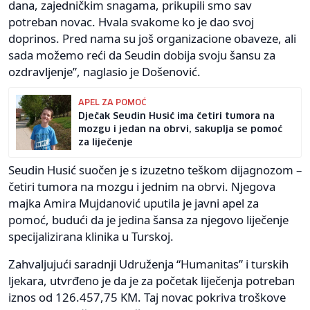
dana, zajedničkim snagama, prikupili smo sav
potreban novac. Hvala svakome ko je dao svoj
doprinos. Pred nama su još organizacione obaveze, ali
sada možemo reći da Seudin dobija svoju šansu za
ozdravljenje”, naglasio je Došenović.
APEL ZA POMOĆ
Dječak Seudin Husić ima četiri tumora na
mozgu i jedan na obrvi, sakuplja se pomoć
za liječenje
Seudin Husić suočen je s izuzetno teškom dijagnozom –
četiri tumora na mozgu i jednim na obrvi. Njegova
majka Amira Mujdanović uputila je javni apel za
pomoć, budući da je jedina šansa za njegovo liječenje
specijalizirana klinika u Turskoj.
Zahvaljujući saradnji Udruženja “Humanitas” i turskih
ljekara, utvrđeno je da je za početak liječenja potreban
iznos od 126.457,75 KM. Taj novac pokriva troškove