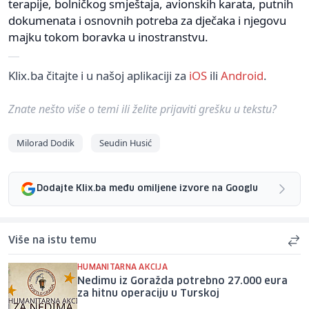
terapije, bolničkog smještaja, avionskih karata, putnih
dokumenata i osnovnih potreba za dječaka i njegovu
majku tokom boravka u inostranstvu.
Klix.ba čitajte i u našoj aplikaciji za
iOS
ili
Android
.
Znate nešto više o temi ili želite prijaviti grešku u tekstu?
Milorad Dodik
Seudin Husić
Dodajte Klix.ba među omiljene izvore na Googlu
Više na istu temu
HUMANITARNA AKCIJA
Nedimu iz Goražda potrebno 27.000 eura
za hitnu operaciju u Turskoj