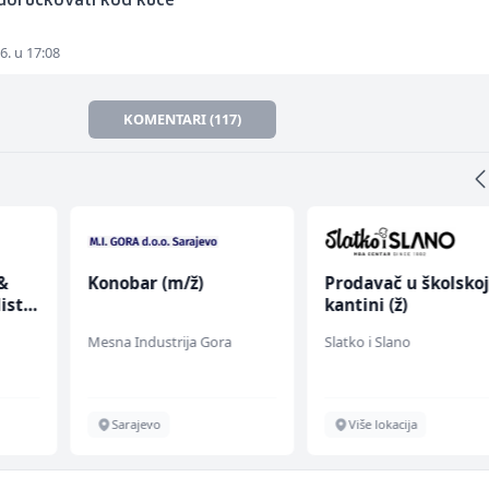
 doručkovati kod kuće"
6. u 17:08
KOMENTARI (117)
&
Konobar (m/ž)
Prodavač u školsko
ist
kantini (ž)
Mesna Industrija Gora
Slatko i Slano
Sarajevo
Više lokacija