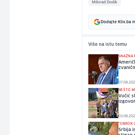
Milorad Dodik
Dodajte Klix.ba 
Više na istu temu
SNAŽNA 
Američ
zvaničn
07.08.202
NEŠTO M
Vučić s
izgovor
03.08.202
"OBROK 
Srbija 