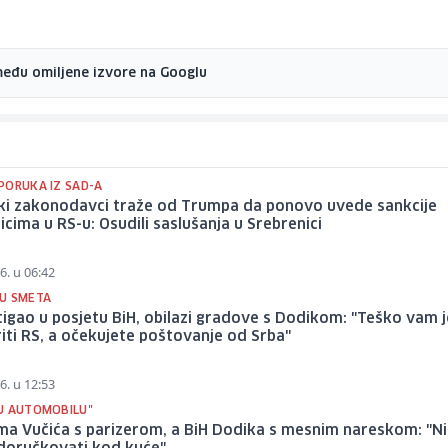
među omiljene izvore na Googlu
PORUKA IZ SAD-A
ki zakonodavci traže od Trumpa da ponovo uvede sankcije
icima u RS-u: Osudili saslušanja u Srebrenici
6. u 06:42
U SMETA
tigao u posjetu BiH, obilazi gradove s Dodikom: "Teško vam j
iti RS, a očekujete poštovanje od Srba"
6. u 12:53
U AUTOMOBILU"
ima Vučića s parizerom, a BiH Dodika s mesnim nareskom: "N