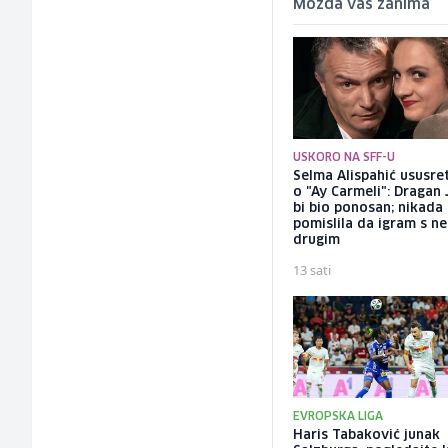
Možda vas zanima
USKORO NA SFF-U
Selma Alispahić ususret
o "Ay Carmeli": Dragan 
bi bio ponosan; nikada
pomislila da igram s n
drugim
13 sati
EVROPSKA LIGA
Haris Tabaković junak