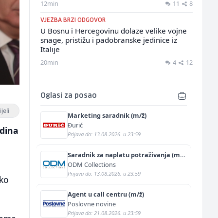
12min
11
8
VJEŽBA BRZI ODGOVOR
U Bosnu i Hercegovinu dolaze velike vojne
snage, pristižu i padobranske jedinice iz
Italije
20min
4
12
Oglasi za posao
jeli
Marketing saradnik (m/ž)
Đurić
odina
Prijava do: 13.08.2026. u 23:59
Saradnik za naplatu potraživanja (m/
ž)
ODM Collections
Prijava do: 13.08.2026. u 23:59
ako
Agent u call centru (m/ž)
Poslovne novine
Prijava do: 21.08.2026. u 23:59