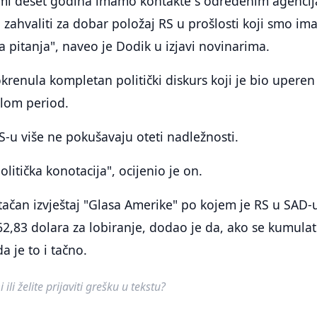
a mi deset godina imamo kontakte s određenim agenci
ahvaliti za dobar položaj RS u prošlosti koji smo imal
 pitanja", naveo je Dodik u izjavi novinarima.
okrenula kompletan politički diskurs koji je bio uperen
klom period.
-u više ne pokušavaju oteti nadležnosti.
litička konotacija", ocijenio je on.
e tačan izvještaj "Glasa Amerike" po kojem je RS u SAD-
62,83 dolara za lobiranje, dodao je da, ako se kumula
a je to i tačno.
ili želite prijaviti grešku u tekstu?