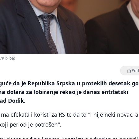
/Klix.ba)
Podi
guće da je Republika Srpska u proteklih desetak g
na dolara za lobiranje rekao je danas entitetski
rad Dodik.
ma efekata i koristi za RS te da to "i nije neki novac, 
oji period je potrošen".