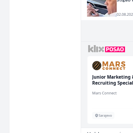
stigao
02.08.202
Konobar - Barmen (m/
Junior Marketing 
ž)
Recruiting Special
(m/ž)
Hotel Nomad
Mars Connect
Sarajevo
Sarajevo