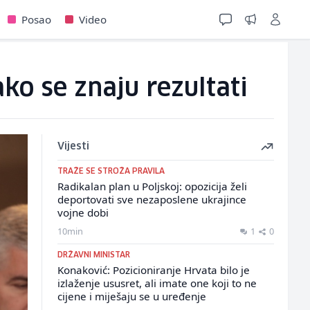
Posao
Video
ko se znaju rezultati
Vijesti
TRAŽE SE STROŽA PRAVILA
Radikalan plan u Poljskoj: opozicija želi
deportovati sve nezaposlene ukrajince
vojne dobi
10min
1
0
DRŽAVNI MINISTAR
Konaković: Pozicioniranje Hrvata bilo je
izlaženje ususret, ali imate one koji to ne
cijene i miješaju se u uređenje