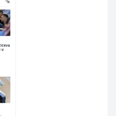
čićeva
u u