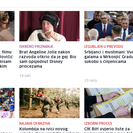
ISKRENO PRIZNANJE
IZGUBLJEN U PREVODU
 filmu
Brat Angeline Jolie nakon
Srbijanci i muslimani: Vu
Jovičić
razvoda otkrio da je gej: Bio
galama u Mrkonjić Grad
 nisam
sam opsjednut Disney
sukobu s činjenicama
ekim
princezama
14 sati
23 sata
NAJAVA OFANZIVA
IZBORNI PROCES
Kolumbija na ivici novog
CIK BiH ovjerio liste za