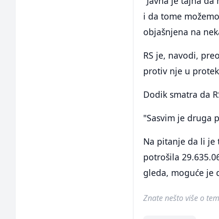
"Javna je tajna d
i da tome možemo z
objašnjena na neka
RS je, navodi, pre
protiv nje u prote
Dodik smatra da RS
"Sasvim je druga po
Na pitanje da li j
potrošila 29.635.0
gleda, moguće je d
Znate nešto više o temi 