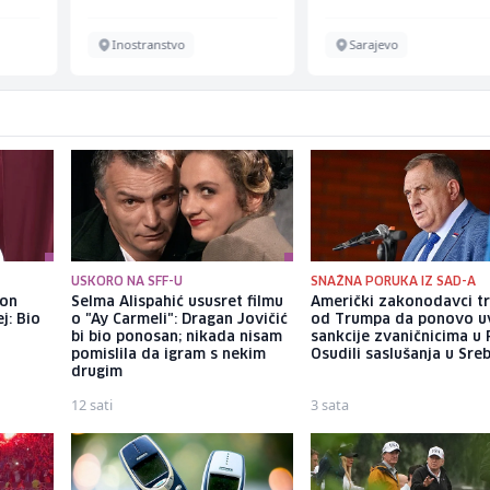
Inostranstvo
Sarajevo
USKORO NA SFF-U
SNAŽNA PORUKA IZ SAD-A
kon
Selma Alispahić ususret filmu
Američki zakonodavci t
j: Bio
o "Ay Carmeli": Dragan Jovičić
od Trumpa da ponovo u
bi bio ponosan; nikada nisam
sankcije zvaničnicima u 
pomislila da igram s nekim
Osudili saslušanja u Sreb
drugim
12 sati
3 sata