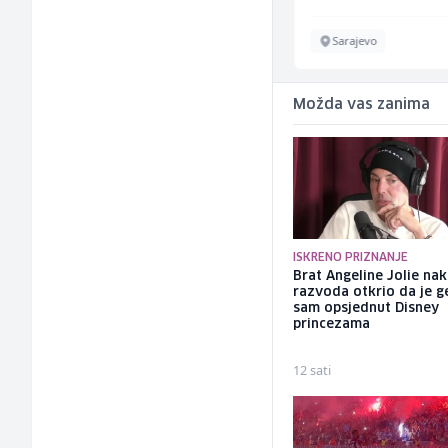
Sarajevo
Sarajevo
Možda vas zanima
ISKRENO PRIZNANJE
Brat Angeline Jolie na
razvoda otkrio da je ge
sam opsjednut Disney
princezama
12 sati