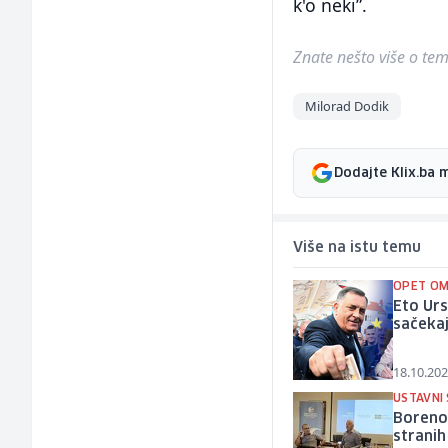
k'o neki”.
Znate nešto više o temi 
Milorad Dodik
Dodajte Klix.ba 
Više na istu temu
OPET O
Eto Urs
sačeka
18.10.202
USTAVNI 
Borenov
strani