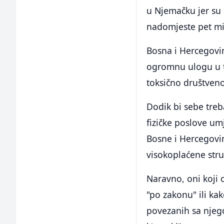
u Njemačku jer su 
nadomjeste pet mi
Bosna i Hercegovi
ogromnu ulogu u to
toksično društveno
Dodik bi sebe treb
fizičke poslove umj
Bosne i Hercegovi
visokoplaćene str
Naravno, oni koji o
"po zakonu" ili ka
povezanih sa njego