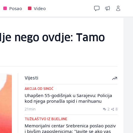
Posao
Video
lje nego ovdje: Tamo
Vijesti
AKCIJA OD SINOĆ
Uhapšen 55-godišnjak u Sarajevu: Policija
kod njega pronašla spid i marihuanu
21min
2
8
TUŽILAŠTVO IZ BIJELJINE
Memorijalni centar Srebrenica poslao poziv
i bivšim zaposlenicima: "Javite se ako vas