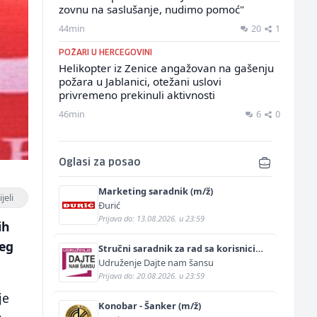
zovnu na saslušanje, nudimo pomoć"
44min
20
1
POŽARI U HERCEGOVINI
Helikopter iz Zenice angažovan na gašenju
požara u Jablanici, otežani uslovi
privremeno prekinuli aktivnosti
46min
6
0
Oglasi za posao
Marketing saradnik (m/ž)
jeli
Đurić
Prijava do: 13.08.2026. u 23:59
ih
jeg
Stručni saradnik za rad sa korisnicima
(m/ž)
Udruženje Dajte nam šansu
Prijava do: 20.08.2026. u 23:59
je
Konobar - Šanker (m/ž)