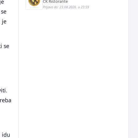
je
CK Ristorante
Prijava do: 23.08.2026. u 23:59
 se
 je
i se
ti.
treba
 idu