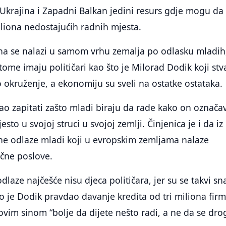
Ukrajina i Zapadni Balkan jedini resurs gdje mogu da
liona nedostajućih radnih mjesta.
na se nalazi u samom vrhu zemalja po odlasku mladih
me imaju političari kao što je Milorad Dodik koji stv
 okruženje, a ekonomiju su sveli na ostatke ostataka.
ao zapitati zašto mladi biraju da rade kako on označa
esto u svojoj struci u svojoj zemlji. Činjenica je i da iz
ne odlaze mladi koji u evropskim zemljama nalaze
učne poslove.
dlaze najčešće nisu djeca političara, jer su se takvi sna
ko je Dodik pravdao davanje kredita od tri miliona firm
vim sinom “bolje da dijete nešto radi, a ne da se drog