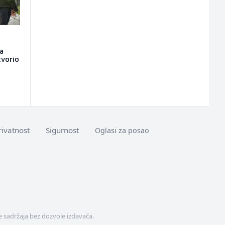
ma
etvorio
rivatnost
Sigurnost
Oglasi za posao
 sadržaja bez dozvole izdavača.