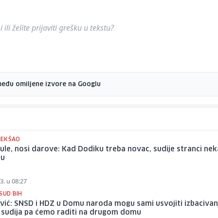
ili želite prijaviti grešku u tekstu?
među omiljene izvore na Googlu
MEKŠAO
ule, nosi darove: Kad Dodiku treba novac, sudije stranci nek
ju
3. u 08:27
SUD BIH
ić: SNSD i HDZ u Domu naroda mogu sami usvojiti izbacivan
h sudija pa ćemo raditi na drugom domu