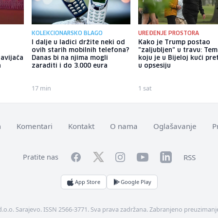
KOLEKCIONARSKO BLAGO
UREĐENJE PROSTORA
I dalje u ladici držite neki od
Kako je Trump postao
ovih starih mobilnih telefona?
"zaljubljen" u travu: Te
avijača
Danas bi na njima mogli
koju je u Bijeloj kući pr
a
zaraditi i do 3.000 eura
u opsesiju
17 min
1 sat
m
Komentari
Kontakt
O nama
Oglašavanje
P
Facebook
YouTube
LinkedIn
Twitter
Instagram
RSS
Pratite nas
App Store
Google Play
d.o.o. Sarajevo. ISSN 2566-3771. Sva prava zadržana. Zabranjeno preuzimanje