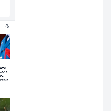
Više lokacija
Sarajevo
raže
vede
RS-u:
renici