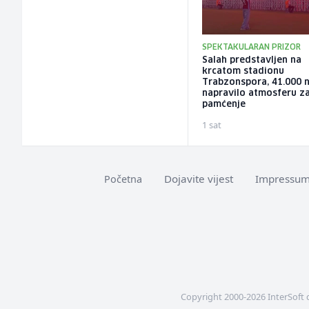
SPEKTAKULARAN PRIZOR
Salah predstavljen na
krcatom stadionu
Trabzonspora, 41.000 n
napravilo atmosferu z
pamćenje
1 sat
Dojavite vijest
Impressu
Početna
Copyright 2000-2026 InterSoft 