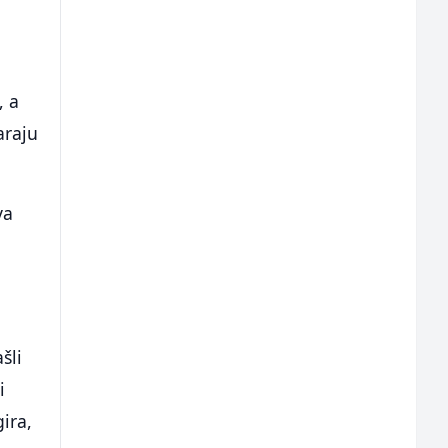
, a
araju
va
šli
i
ira,