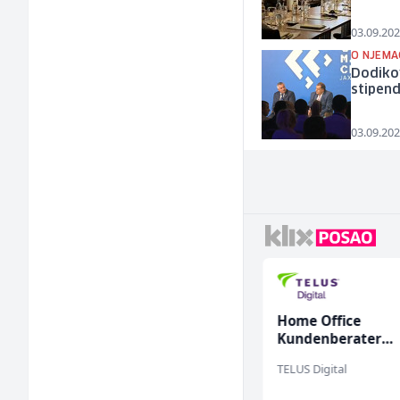
03.09.202
O NJEMA
Dodikov
stipend
03.09.202
Tehnički rukovodilac
Home Office
(m/ž)
Kundenberater
(m/w/d) für Vatten
Mountain
TELUS Digital