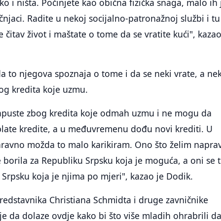
o i ništa. Počinjete kao obična fizička snaga, malo ih 
njaci. Radite u nekoj socijalno-patronažnoj službi i tu
te čitav život i maštate o tome da se vratite kući", kazao
da to njegova spoznaja o tome i da se neki vrate, a nek
og kredita koje uzmu.
apuste zbog kredita koje odmah uzmu i ne mogu da
plate kredite, a u međuvremenu dođu novi krediti. U
ravno možda to malo karikiram. Ono što želim napravi
 borila za Republiku Srpsku koja je moguća, a oni se 
Srpsku koja je njima po mjeri", kazao je Dodik.
redstavnika Christiana Schmidta i druge zavničnike
e da dolaze ovdje kako bi što više mladih ohrabrili da