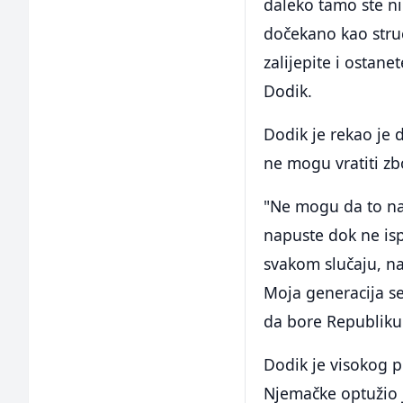
daleko tamo ste nik
dočekano kao struč
zalijepite i ostane
Dodik.
Dodik je rekao je 
ne mogu vratiti zb
"Ne mogu da to n
napuste dok ne is
svakom slučaju, na
Moja generacija se
da bore Republiku 
Dodik je visokog p
Njemačke optužio j