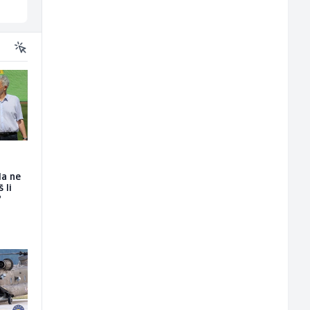
Sarajevo
Velika Kladuša
da ne
 li
?