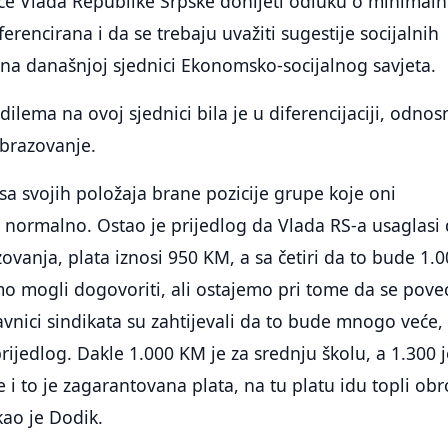
će Vlada Republike Srpske donijeti odluku o minimaln
iferencirana i da se trebaju uvažiti sugestije socijalnih
na današnjoj sjednici Ekonomsko-socijalnog savjeta.
 dilema na ovoj sjednici bila je u diferencijaciji, odno
obrazovanje.
 sa svojih položaja brane pozicije grupe koje oni
je normalno. Ostao je prijedlog da Vlada RS-a usaglasi
zovanja, plata iznosi 950 KM, a sa četiri da to bude 1.
o mogli dogovoriti, ali ostajemo pri tome da se pove
vnici sindikata su zahtijevali da to bude mnogo veće, 
prijedlog. Dakle 1.000 KM je za srednju školu, a 1.300 j
 i to je zagarantovana plata, na tu platu idu topli obr
kao je Dodik.