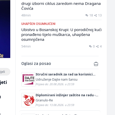
drugi izborni ciklus zaredom nema Dragana
Čovića
48min
18
13
UHAPŠEN OSUMNJIČENI
Ubistvo u Bosanskoj Krupi: U porodičnoj kući
pronađeno tijelo muškarca, uhapšena
osumnjičena
54min
0
4
Oglasi za posao
jeli
Stručni saradnik za rad sa korisnicima
(m/ž)
Udruženje Dajte nam šansu
jeti
Prijava do: 20.08.2026. u 23:59
Diplomirani inžinjer zaštite na radu -
u
Bachelor inžinjer sigurnosti i pomoći
Granulo-Re
(m/ž)
Prijava do: 13.08.2026. u 23:59