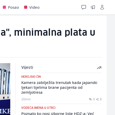
Posao
Video
a", minimalna plata u
Vijesti
HEROJSKI ČIN
Kamera zabilježila trenutak kada japanski
ljekari tijelima brane pacijenta od
zemljotresa
20min
0
8
VODEĆA IMENA U UTRCI
Poznato ko nosi izborne liste HDZ-a: Već