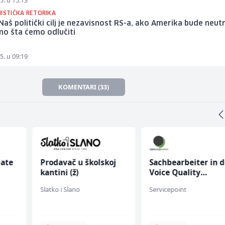
5. u 15:13
NISTIČKA RETORIKA
Naš politički cilj je nezavisnost RS-a, ako Amerika bude neut
mo šta ćemo odlučiti
5. u 09:19
KOMENTARI (33)
oj
Sachbearbeiter in der
Električar (m)
Voice Quality
Management (m/w)
Servicepoint
Mountain