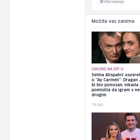
Više lokacija
Više lokacija
Možda vas zanima
USKORO NA SFF-U
Selma Alispahić ususret
o "Ay Carmeli": Dragan 
bi bio ponosan; nikada
pomislila da igram s n
drugim
19 sati