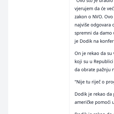
"Ovo što je uradi
vjerujem da će već
zakon o NVO. Ovo 
najviše odgovara o
spremni da damo u 
je Dodik na konfer
On je rekao da su 
koji su u Republic
da obrate pažnju n
"Nije tu riječ o p
Dodik je rekao da
američke pomoći u