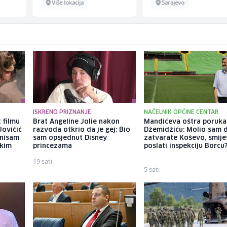
Sarajevo
Sarajevo
ISKRENO PRIZNANJE
NAČELNIK OPĆINE CENTAR
 filmu
Brat Angeline Jolie nakon
Mandićeva oštra poruka
Jovičić
razvoda otkrio da je gej: Bio
Džemidžiću: Molio sam 
 nisam
sam opsjednut Disney
zatvarate Koševo, smiješ
ekim
princezama
poslati inspekciju Borcu
19 sati
5 sati