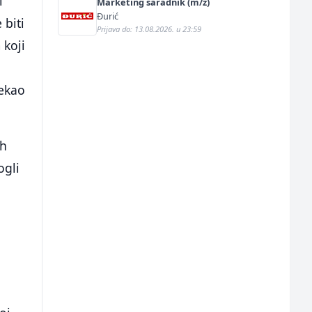
i
Marketing saradnik (m/ž)
Đurić
 biti
Prijava do: 13.08.2026. u 23:59
 koji
rekao
ih
ogli