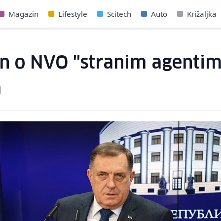
Magazin
Lifestyle
Scitech
Auto
Križaljka
n o NVO "stranim agentim
a