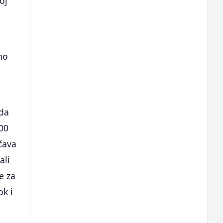
oj
sno
 da
000
ćava
ali
e za
ok i