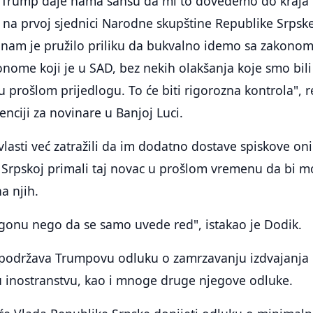
o Trump daje nama šansu da mi to dovedemo do kraja 
 na prvoj sjednici Narodne skupštine Republike Srpske
nam je pružilo priliku da bukvalno idemo sa zakonom
nome koji je u SAD, bez nekih olakšanja koje smo bili
prošlom prijedlogu. To će biti rigorozna kontrola", 
enciji za novinare u Banjoj Luci.
vlasti već zatražili da im dodatno dostave spiskove on
i Srpskoj primali taj novac u prošlom vremenu da bi m
a njih.
rogonu nego da se samo uvede red", istakao je Dodik.
 podržava Trumpovu odluku o zamrzavanju izdvajanja
 inostranstvu, kao i mnoge druge njegove odluke.