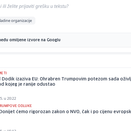
ili želite prijaviti grešku u tekstu?
ladine organizacije
među omiljene izvore na Googlu
METI
d Dodik izaziva EU: Ohrabren Trumpovim potezom sada oživl
d kojeg je ranije odustao
5. u 20:22
RUMPOVE ODLUKE
Donijet ćemo rigorozan zakon o NVO, čak i po cijenu evrops