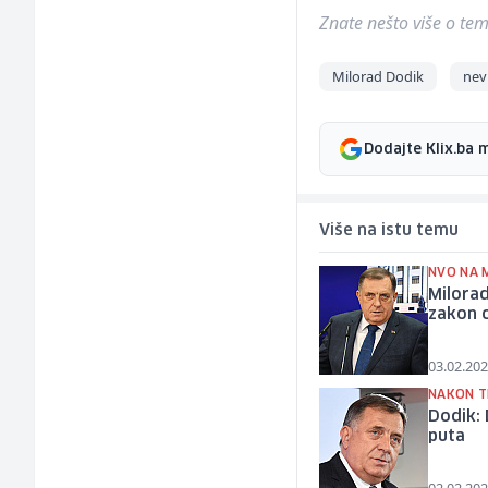
Znate nešto više o temi 
Milorad Dodik
nev
Dodajte Klix.ba 
Više na istu temu
NVO NA 
Milora
zakon o
03.02.202
NAKON T
Dodik: 
puta