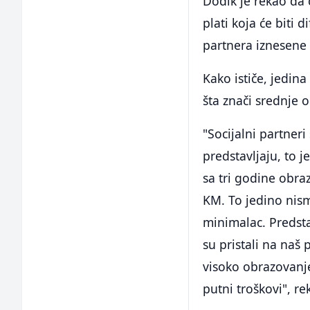
Dodik je rekao da 
plati koja će biti d
partnera iznesene 
Kako ističe, jedina
šta znači srednje 
"Socijalni partneri
predstavljaju, to 
sa tri godine obra
KM. To jedino nism
minimalac. Predsta
su pristali na naš 
visoko obrazovanje
putni troškovi", re