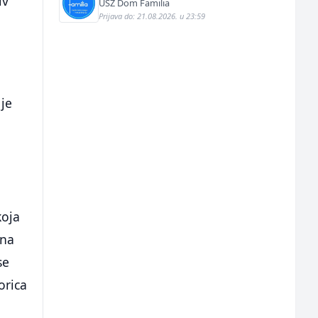
iv
USZ Dom Familia
Prijava do: 21.08.2026. u 23:59
 je
koja
ina
se
orica