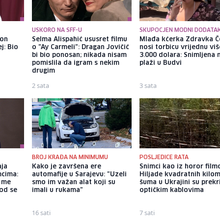
USKORO NA SFF-U
SKUPOCJEN MODNI DODATA
kon
Selma Alispahić ususret filmu
Mlađa kćerka Zdravka Č
j: Bio
o "Ay Carmeli": Dragan Jovičić
nosi torbicu vrijednu vi
bi bio ponosan; nikada nisam
3.000 dolara: Snimljena 
pomislila da igram s nekim
plaži u Budvi
drugim
2 sata
3 sata
BROJ KRAĐA NA MINIMUMU
POSLJEDICE RATA
aja
Kako je završena ere
Snimci kao iz horor film
mcima:
automafije u Sarajevu: "Uzeli
Hiljade kvadratnih kilo
a me
smo im važan alat koji su
šuma u Ukrajini su prek
god se
imali u rukama"
optičkim kablovima
16 sati
7 sati