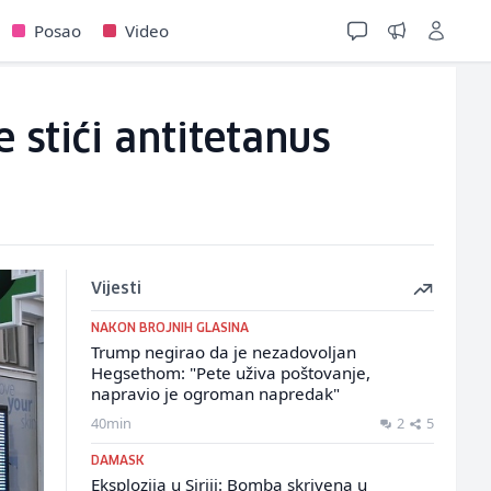
Posao
Video
 stići antitetanus
Vijesti
NAKON BROJNIH GLASINA
Trump negirao da je nezadovoljan
Hegsethom: "Pete uživa poštovanje,
napravio je ogroman napredak"
40min
2
5
DAMASK
Eksplozija u Siriji: Bomba skrivena u