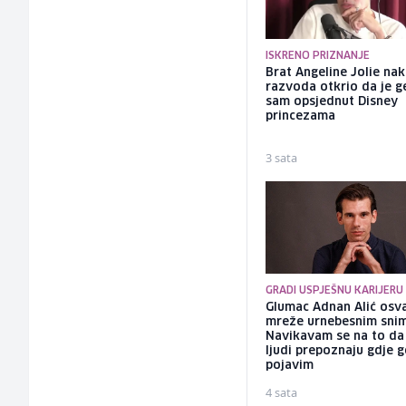
ISKRENO PRIZNANJE
Brat Angeline Jolie na
razvoda otkrio da je ge
sam opsjednut Disney
princezama
3 sata
GRADI USPJEŠNU KARIJERU
Glumac Adnan Alić osv
mreže urnebesnim sni
Navikavam se na to d
ljudi prepoznaju gdje 
pojavim
4 sata