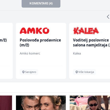
KOMENTARI (4)
m/ž)
Poslovođa prodavnice
Voditelj poslovnice
(m/ž)
salona namještaja 
ž)
Amko komerc
Kalea
Sarajevo
Više lokacija