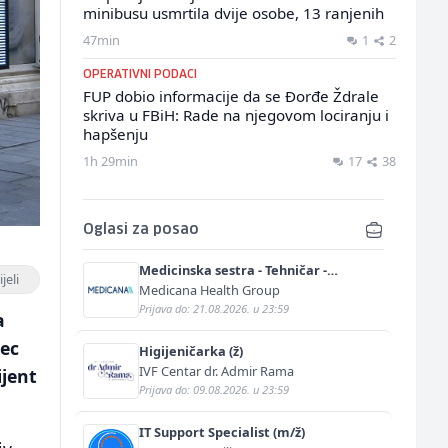
minibusu usmrtila dvije osobe, 13 ranjenih
47min
1
2
OPERATIVNI PODACI
FUP dobio informacije da se Đorđe Ždrale
skriva u FBiH: Rade na njegovom lociranju i
hapšenju
1h 29min
17
38
Oglasi za posao
Medicinska sestra - Tehničar -
jeli
Anestetičar (m/ž)
Medicana Health Group
Prijava do: 21.08.2026. u 23:59
a
sec
Higijeničarka (ž)
IVF Centar dr. Admir Rama
jent
Prijava do: 09.08.2026. u 23:59
IT Support Specialist (m/ž)