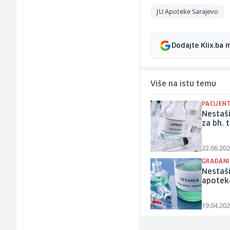
JU Apoteke Sarajevo
Dodajte Klix.ba 
Više na istu temu
PACIJENT
Nestaši
za bh. 
22.06.202
GRAĐANI
Nestaš
apotek
19.04.202