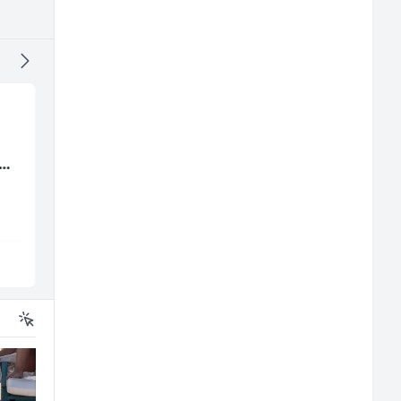
Konobar (m/ž)
Samostalni
(m/
računovođa (m/ž)
Borbono
General Logistic
Sarajevo
Sarajevo