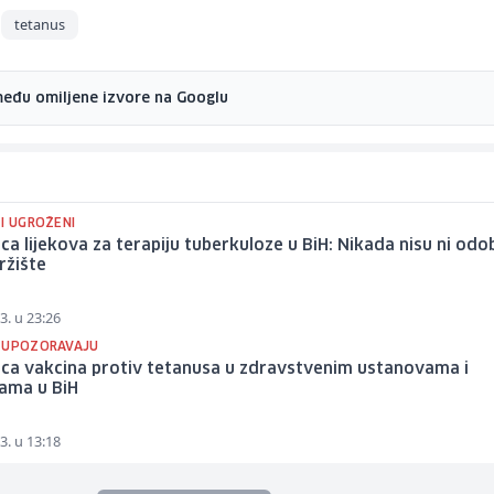
tetanus
među omiljene izvore na Googlu
I UGROŽENI
ca lijekova za terapiju tuberkuloze u BiH: Nikada nisu ni odo
tržište
3. u 23:26
 UPOZORAVAJU
ica vakcina protiv tetanusa u zdravstvenim ustanovama i
ama u BiH
3. u 13:18