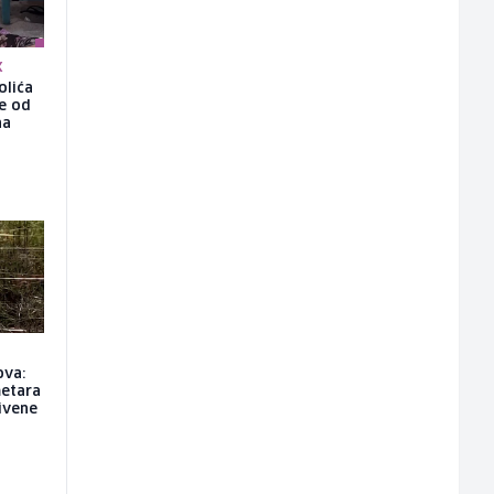
K
olića
še od
na
ova:
metara
rivene