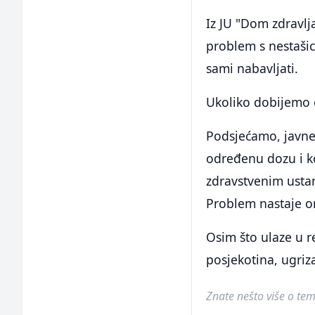
Iz JU "Dom zdravlj
problem s nestašic
sami nabavljati.
Ukoliko dobijemo 
Podsjećamo, javne
određenu dozu i k
zdravstvenim usta
Problem nastaje o
Osim što ulaze u r
posjekotina, ugriza
Znate nešto više o temi 