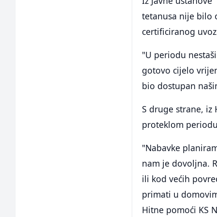
Iz Javne ustanove 
tetanusa nije bilo 
certificiranog uvo
"U periodu nestaši
gotovo cijelo vrij
bio dostupan naši
S druge strane, iz
proteklom periodu 
"Nabavke planira
nam je dovoljna. R
ili kod većih povre
primati u domovima
Hitne pomoći KS N