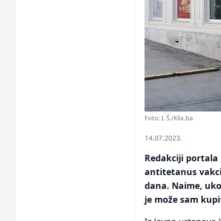
Foto: I. Š./Klix.ba
14.07.2023.
Redakciji portala 
antitetanus vakc
dana. Naime, uko
je može sam kupit