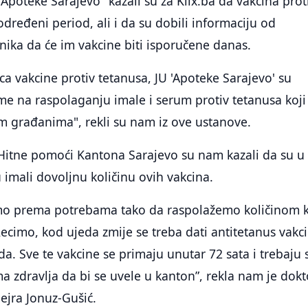
"Apoteke Sarajevo" kazali su za Klix.ba da vakcina prot
određeni period, ali i da su dobili informaciju od
znika da će im vakcine biti isporučene danas.
ca vakcine protiv tetanusa, JU 'Apoteke Sarajevo' su
eme na raspolaganju imale i serum protiv tetanusa koji
m građanima", rekli su nam iz ove ustanove.
 Hitne pomoći Kantona Sarajevo su nam kazali da su u
imali dovoljnu količinu ovih vakcina.
mo prema potrebama tako da raspolažemo količinom 
ecimo, kod ujeda zmije se treba dati antitetanus vakc
da. Sve te vakcine se primaju unutar 72 sata i trebaju 
 zdravlja da bi se uvele u kanton”, rekla nam je dokt
ejra Jonuz-Gušić.