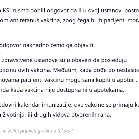
a KS" nismo dobili odgovor da li u ovoj ustanovi posto
om antitetanus vakcina, zbog čega bi ih pacijenti mor
odgovor naknadno ćemo ga objaviti.
 zdravstvene ustanove su u obavezi da posjeduju
oličinu ovih vakcina. Međutim, kada dođe do nestašic
novama pacijenti vakcinu mogu sami kupiti u apoteci.
nda kada vakcina nije dostupna ni u apotekama.
edovni kalendar imunizacije, ove vakcine se primaju 
 životinja, ili drugih vidova otvorenih rana.
ili želite prijaviti grešku u tekstu?