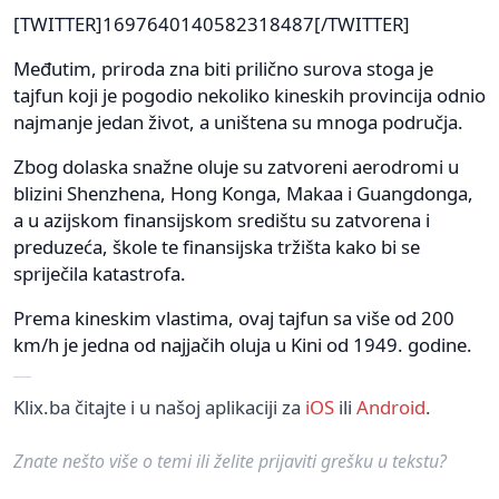
[TWITTER]1697640140582318487[/TWITTER]
Međutim, priroda zna biti prilično surova stoga je
tajfun koji je pogodio nekoliko kineskih provincija odnio
najmanje jedan život, a uništena su mnoga područja.
Zbog dolaska snažne oluje su zatvoreni aerodromi u
blizini Shenzhena, Hong Konga, Makaa i Guangdonga,
a u azijskom finansijskom središtu su zatvorena i
preduzeća, škole te finansijska tržišta kako bi se
spriječila katastrofa.
Prema kineskim vlastima, ovaj tajfun sa više od 200
km/h je jedna od najjačih oluja u Kini od 1949. godine.
Klix.ba čitajte i u našoj aplikaciji za
iOS
ili
Android
.
Znate nešto više o temi ili želite prijaviti grešku u tekstu?