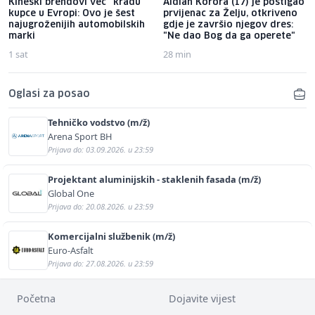
Kineski brendovi već "kradu"
Aldian Korora (17) je postigao
kupce u Evropi: Ovo je šest
prvijenac za Želju, otkriveno
najugroženijih automobilskih
gdje je završio njegov dres:
marki
"Ne dao Bog da ga operete"
1 sat
28 min
Oglasi za posao
Tehničko vodstvo (m/ž)
Arena Sport BH
Prijava do: 03.09.2026. u 23:59
Projektant aluminijskih - staklenih fasada (m/ž)
Global One
Prijava do: 20.08.2026. u 23:59
Komercijalni službenik (m/ž)
Euro-Asfalt
Prijava do: 27.08.2026. u 23:59
Početna
Dojavite vijest