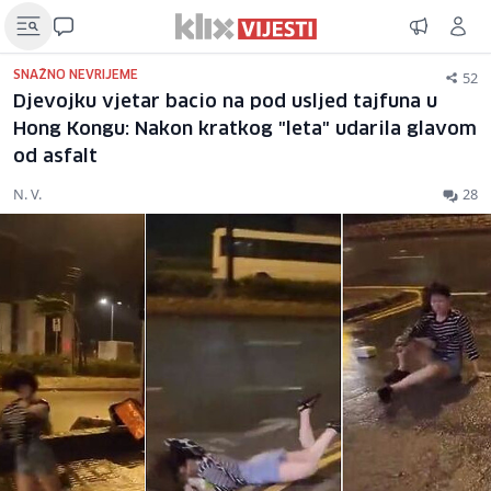
52
SNAŽNO NEVRIJEME
Djevojku vjetar bacio na pod usljed tajfuna u
Hong Kongu: Nakon kratkog "leta" udarila glavom
od asfalt
N. V.
28