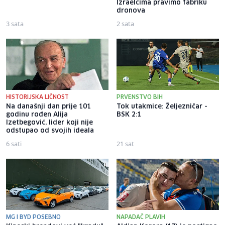
Izraelcima pravimo fabriku
dronova
3 sata
2 sata
HISTORIJSKA LIČNOST
PRVENSTVO BIH
Na današnji dan prije 101
Tok utakmice: Željezničar -
godinu rođen Alija
BSK 2:1
Izetbegović, lider koji nije
odstupao od svojih ideala
6 sati
21 sat
MG I BYD POSEBNO
NAPADAČ PLAVIH