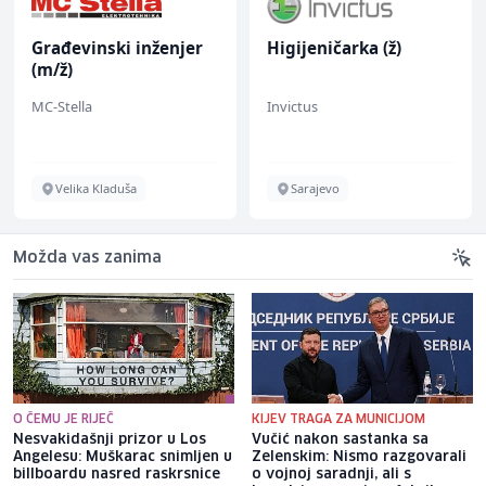
Građevinski inženjer
Higijeničarka (ž)
(m/ž)
MC-Stella
Invictus
Velika Kladuša
Sarajevo
Možda vas zanima
O ČEMU JE RIJEČ
KIJEV TRAGA ZA MUNICIJOM
Nesvakidašnji prizor u Los
Vučić nakon sastanka sa
Angelesu: Muškarac snimljen u
Zelenskim: Nismo razgovarali
billboardu nasred raskrsnice
o vojnoj saradnji, ali s