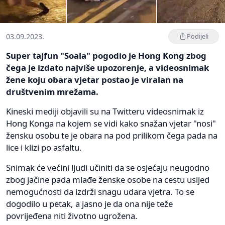
03.09.2023.
Podijeli
Super tajfun "Soala" pogodio je Hong Kong zbog
čega je izdato najviše upozorenje, a videosnimak
žene koju obara vjetar postao je viralan na
društvenim mrežama.
Kineski mediji objavili su na Twitteru videosnimak iz
Hong Konga na kojem se vidi kako snažan vjetar "nosi"
žensku osobu te je obara na pod prilikom čega pada na
lice i klizi po asfaltu.
Snimak će većini ljudi učiniti da se osjećaju neugodno
zbog jačine pada mlađe ženske osobe na cestu usljed
nemogućnosti da izdrži snagu udara vjetra. To se
dogodilo u petak, a jasno je da ona nije teže
povrijeđena niti životno ugrožena.