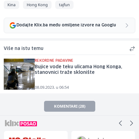
Kina
Hong Kong
tajfun
Dodajte Klix.ba među omiljene izvore na Googlu
Više na istu temu
REKORDNE PADAVINE
Bujice vode teku ulicama Hong Konga,
stanovnici traže sklonište
08.09.2023. u 06:54
KOMENTARI (28)