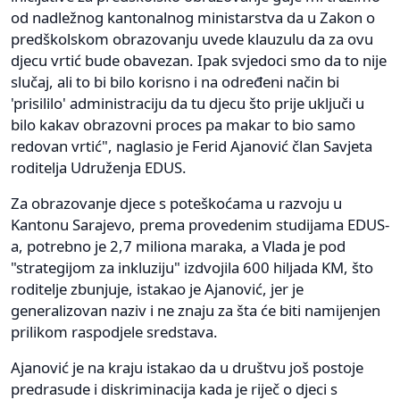
od nadležnog kantonalnog ministarstva da u Zakon o
predškolskom obrazovanju uvede klauzulu da za ovu
djecu vrtić bude obavezan. Ipak svjedoci smo da to nije
slučaj, ali to bi bilo korisno i na određeni način bi
'prisililo' administraciju da tu djecu što prije uključi u
bilo kakav obrazovni proces pa makar to bio samo
redovan vrtić", naglasio je Ferid Ajanović član Savjeta
roditelja Udruženja EDUS.
Za obrazovanje djece s poteškoćama u razvoju u
Kantonu Sarajevo, prema provedenim studijama EDUS-
a, potrebno je 2,7 miliona maraka, a Vlada je pod
"strategijom za inkluziju" izdvojila 600 hiljada KM, što
roditelje zbunjuje, istakao je Ajanović, jer je
generalizovan naziv i ne znaju za šta će biti namijenjen
prilikom raspodjele sredstava.
Ajanović je na kraju istakao da u društvu još postoje
predrasude i diskriminacija kada je riječ o djeci s