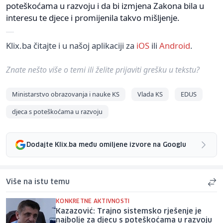
poteškoćama u razvoju i da bi izmjena Zakona bila u
interesu te djece i promijenila takvo mišljenje.
Klix.ba čitajte i u našoj aplikaciji za
iOS
ili
Android
.
Znate nešto više o temi ili želite prijaviti grešku u tekstu?
Ministarstvo obrazovanja i nauke KS
Vlada KS
EDUS
djeca s poteškoćama u razvoju
Dodajte Klix.ba među omiljene izvore na Googlu
Više na istu temu
KONKRETNE AKTIVNOSTI
Kazazović: Trajno sistemsko rješenje je
najbolje za djecu s poteškoćama u razvoju