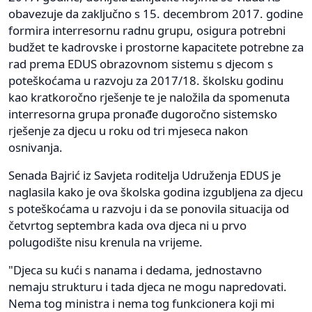
obavezuje da zaključno s 15. decembrom 2017. godine
formira interresornu radnu grupu, osigura potrebni
budžet te kadrovske i prostorne kapacitete potrebne za
rad prema EDUS obrazovnom sistemu s djecom s
poteškoćama u razvoju za 2017/18. školsku godinu
kao kratkoročno rješenje te je naložila da spomenuta
interresorna grupa pronađe dugoročno sistemsko
rješenje za djecu u roku od tri mjeseca nakon
osnivanja.
Senada Bajrić iz Savjeta roditelja Udruženja EDUS je
naglasila kako je ova školska godina izgubljena za djecu
s poteškoćama u razvoju i da se ponovila situacija od
četvrtog septembra kada ova djeca ni u prvo
polugodište nisu krenula na vrijeme.
"Djeca su kući s nanama i dedama, jednostavno
nemaju strukturu i tada djeca ne mogu napredovati.
Nema tog ministra i nema tog funkcionera koji mi