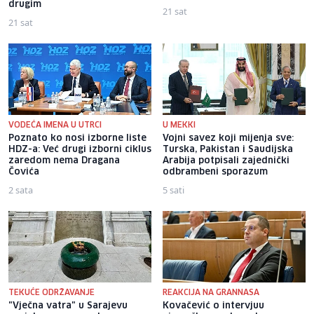
drugim
21 sat
21 sat
VODEĆA IMENA U UTRCI
U MEKKI
Poznato ko nosi izborne liste
Vojni savez koji mijenja sve:
HDZ-a: Već drugi izborni ciklus
Turska, Pakistan i Saudijska
zaredom nema Dragana
Arabija potpisali zajednički
Čovića
odbrambeni sporazum
2 sata
5 sati
TEKUĆE ODRŽAVANJE
REAKCIJA NA GRANNASA
"Vječna vatra" u Sarajevu
Kovačević o intervjuu