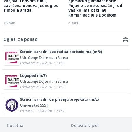
zasjala u novom ruhu,
njemačkog ambasadora:
završena obnova jednog od
Pojavio se neko snažniji od
simbola grada
vas ko ima ozbiljnu
komunikaciju s Dodikom
16 min
4 sata
Oglasi za posao
Stručni saradnik za rad sa korisnicima (m/ž)
Udruženje Dajte nam šansu
Prijava do: 20.08.2026. u 23:59
Logoped (m/ž)
Udruženje Dajte nam šansu
Prijava do: 20.08.2026. u 23:59
Stručni saradnik u pisanju projekata (m/ž)
Univerzitet SSST
Prijava do: 19.08.2026. u 23:59
Početna
Dojavite vijest