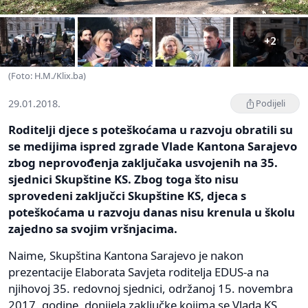
+2
(Foto: H.M./Klix.ba)
29.01.2018.
Podijeli
Roditelji djece s poteškoćama u razvoju obratili su
se medijima ispred zgrade Vlade Kantona Sarajevo
zbog neprovođenja zaključaka usvojenih na 35.
sjednici Skupštine KS. Zbog toga što nisu
sprovedeni zaključci Skupštine KS, djeca s
poteškoćama u razvoju danas nisu krenula u školu
zajedno sa svojim vršnjacima.
Naime, Skupština Kantona Sarajevo je nakon
prezentacije Elaborata Savjeta roditelja EDUS-a na
njihovoj 35. redovnoj sjednici, održanoj 15. novembra
2017. godine, donijela zaključke kojima se Vlada KS