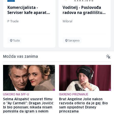
Komercijalista -
Voditelj - Poslovođa
Serviser kafe aparata
radova na gradilištu
(m/ž)
(m/ž)
P Trade
Mibral
Tuzla
Sarajevo
Možda vas zanima
USKORO NA SFF-U
ISKRENO PRIZNANJE
Selma Alispahić ususret filmu
Brat Angeline Jolie nakon
o "Ay Carmeli": Dragan Jovičić
razvoda otkrio da je gej: Bio
bi bio ponosan; nikada nisam
sam opsjednut Disney
pomislila da igram s nekim
princezama