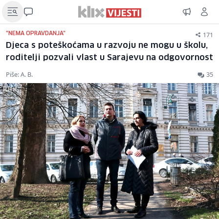
171
"NEMA OPRAVDANJA"
Djeca s poteškoćama u razvoju ne mogu u školu,
roditelji pozvali vlast u Sarajevu na odgovornost
Piše: A. B.
35