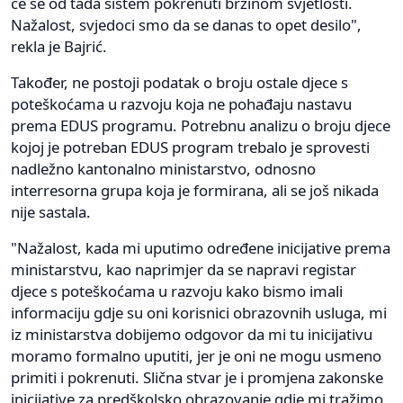
će se od tada sistem pokrenuti brzinom svjetlosti.
Nažalost, svjedoci smo da se danas to opet desilo",
rekla je Bajrić.
Također, ne postoji podatak o broju ostale djece s
poteškoćama u razvoju koja ne pohađaju nastavu
prema EDUS programu. Potrebnu analizu o broju djece
kojoj je potreban EDUS program trebalo je sprovesti
nadležno kantonalno ministarstvo, odnosno
interresorna grupa koja je formirana, ali se još nikada
nije sastala.
"Nažalost, kada mi uputimo određene inicijative prema
ministarstvu, kao naprimjer da se napravi registar
djece s poteškoćama u razvoju kako bismo imali
informaciju gdje su oni korisnici obrazovnih usluga, mi
iz ministarstva dobijemo odgovor da mi tu inicijativu
moramo formalno uputiti, jer je oni ne mogu usmeno
primiti i pokrenuti. Slična stvar je i promjena zakonske
inicijative za predškolsko obrazovanje gdje mi tražimo