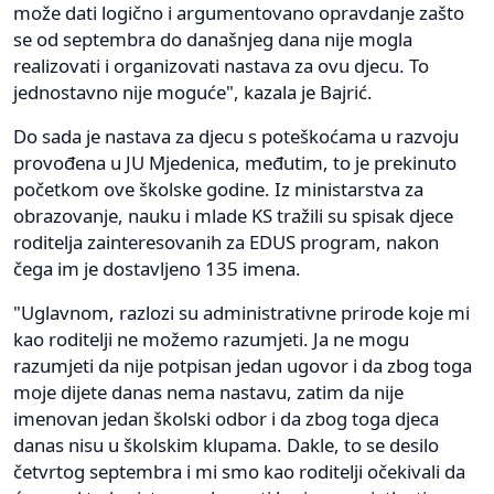
može dati logično i argumentovano opravdanje zašto
se od septembra do današnjeg dana nije mogla
realizovati i organizovati nastava za ovu djecu. To
jednostavno nije moguće", kazala je Bajrić.
Do sada je nastava za djecu s poteškoćama u razvoju
provođena u JU Mjedenica, međutim, to je prekinuto
početkom ove školske godine. Iz ministarstva za
obrazovanje, nauku i mlade KS tražili su spisak djece
roditelja zainteresovanih za EDUS program, nakon
čega im je dostavljeno 135 imena.
"Uglavnom, razlozi su administrativne prirode koje mi
kao roditelji ne možemo razumjeti. Ja ne mogu
razumjeti da nije potpisan jedan ugovor i da zbog toga
moje dijete danas nema nastavu, zatim da nije
imenovan jedan školski odbor i da zbog toga djeca
danas nisu u školskim klupama. Dakle, to se desilo
četvrtog septembra i mi smo kao roditelji očekivali da