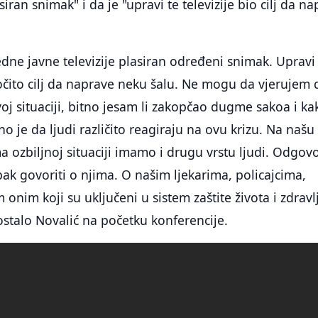
siran snimak" i da je "upravi te televizije bio cilj da na
dne javne televizije plasiran određeni snimak. Upravi
e očito cilj da naprave neku šalu. Ne mogu da vjerujem 
j situaciji, bitno jesam li zakopčao dugme sakoa i ka
no je da ljudi različito reagiraju na ovu krizu. Na našu
a ozbiljnoj situaciji imamo i drugu vrstu ljudi. Odgov
ipak govoriti o njima. O našim ljekarima, policajcima,
 onim koji su uključeni u sistem zaštite života i zdravl
 ostalo Novalić na početku konferencije.