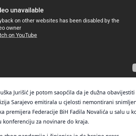
uška Jurišić je potom saopćila da je dužna obavijestiti
izija Sarajevo emitirala u cjelosti nemontirani snimlje
ka premijera Federacije BiH Fadila Novalića u salu u k
 konferenciju za novinare do kraja.
e zbog pandemije i činjenica je da brojne press