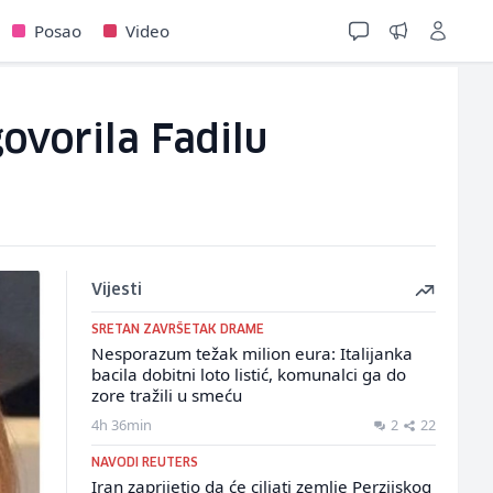
Posao
Video
govorila Fadilu
Vijesti
SRETAN ZAVRŠETAK DRAME
Nesporazum težak milion eura: Italijanka
bacila dobitni loto listić, komunalci ga do
zore tražili u smeću
4h 36min
2
22
NAVODI REUTERS
Iran zaprijetio da će ciljati zemlje Perzijskog