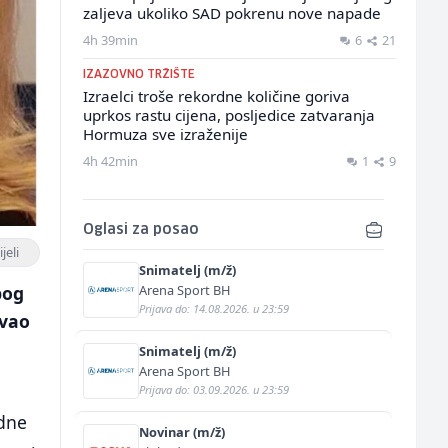
zaljeva ukoliko SAD pokrenu nove napade
4h 39min
6
21
IZAZOVNO TRŽIŠTE
Izraelci troše rekordne količine goriva
uprkos rastu cijena, posljedice zatvaranja
Hormuza sve izraženije
4h 42min
1
9
Oglasi za posao
jeli
Snimatelj (m/ž)
Arena Sport BH
bog
Prijava do: 14.08.2026. u 23:59
avao
Snimatelj (m/ž)
Arena Sport BH
Prijava do: 03.09.2026. u 23:59
edne
Novinar (m/ž)