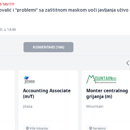
STAVITI?
ovalić i "problemi" sa zaštitnom maskom uoči javljanja uživo
0. u 14:46
KOMENTARI (166)
Accounting Associate
Monter centralnog
(m/f)
grijanja (m)
Jitasa
Mountain
Više lokacija
Sarajevo