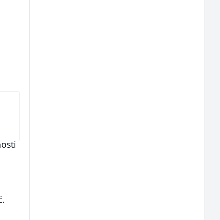
osti
ć.