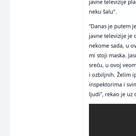
javne televizije pla
neku šalu".
“Danas je putem je
javne televizije j
nekome sada, u ovo
mi stoji maska. Jas
sreću, u ovoj veom
i ozbiljnih. Želim 
inspektorima i svim
ljudi”, rekao je uz