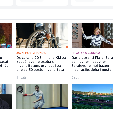
JAVNI POZIVI FONDA
HRVATSKA GLUMICA
io
Osigurano 20,3 miliona KM za
Daria Lorenci Flatz: Sar
bacati
zapošljavanje osoba s
sam uvijek i zauvijek,
it ću
invaliditetom, prvi put i za
Sarajevo je moj bazen
one sa 50 posto invaliditeta
inspiracije, duha i nostal
11 sati
6 sati