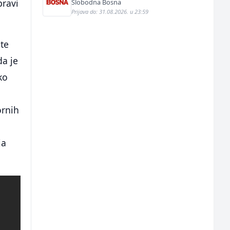
pravi
Slobodna Bosna
Prijava do: 31.08.2026. u 23:59
 te
da je
ko
ornih
ja