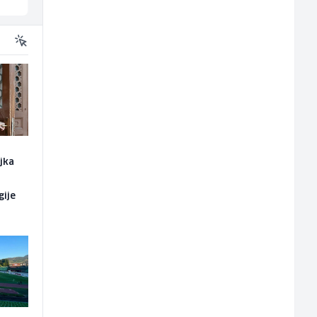
ajka
gije