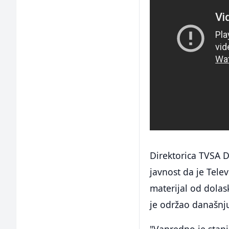
Direktorica TVSA D
javnost da je Telev
materijal od dolas
je održao današnju
"Vanredno je stanj