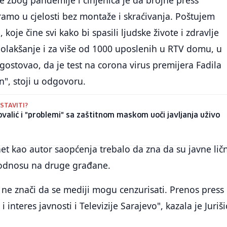
ramo u cjelosti bez montaže i skraćivanja. Poštujem
koje čine svi kako bi spasili ljudske živote i zdravlje
 olakšanje i za više od 1000 uposlenih u RTV domu, u
ostovao, da je test na corona virus premijera Fadila
n", stoji u odgovoru.
 STAVITI?
ovalić i "problemi" sa zaštitnom maskom uoči javljanja uživo
et kao autor saopćenja trebalo da zna da su javne ličn
 u odnosu na druge građane.
ne znači da se mediji mogu cenzurisati. Prenos press
i interes javnosti i Televizije Sarajevo", kazala je Juriši