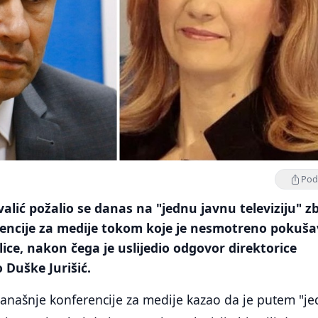
Podi
valić požalio se danas na "jednu javnu televiziju" z
encije za medije tokom koje je nesmotreno pokuš
lice, nakon čega je uslijedio odgovor direktorice
o Duške Jurišić.
današnje konferencije za medije kazao da je putem "j