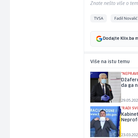
Znate nešto više o temi 
TVSA
Fadil Novalić
Dodajte Klix.ba 
Više na istu temu
"NEPRAV
Džafero
da ga n
29.05.202
"RADI S
Kabine
Neprof
23.03.202