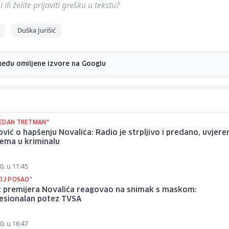
ili želite prijaviti grešku u tekstu?
Duška Jurišić
među omiljene izvore na Googlu
EDAN TRETMAN"
vić o hapšenju Novalića: Radio je strpljivo i predano, uvjer
ema u kriminalu
0. u 11:45
VOJ POSAO"
t premijera Novalića reagovao na snimak s maskom:
esionalan potez TVSA
0. u 16:47