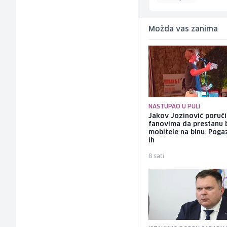
Možda vas zanima
NASTUPAO U PULI
Jakov Jozinović poruč
fanovima da prestanu 
mobitele na binu: Pogaz
ih
8 sati