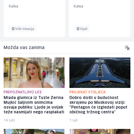
ž)
(m/ž)
Kalea
Kalea
Više lokacija
Ilijaš
Možda vas zanima
PREPOZNATLJIVO LICE
PROJEKAT STOLJEĆA
Mlada glumica iz Tuzle Zerina
Dobro došli u budućnost
Mujkić šaljivim snimcima
skrojenu po Muskovoj viziji:
osvaja publiku: Ljude je uvijek
"Pentagon će izgledati poput
teže nasmijati nego rasplakati
običnog tržnog centra"
14 sati
1 sat