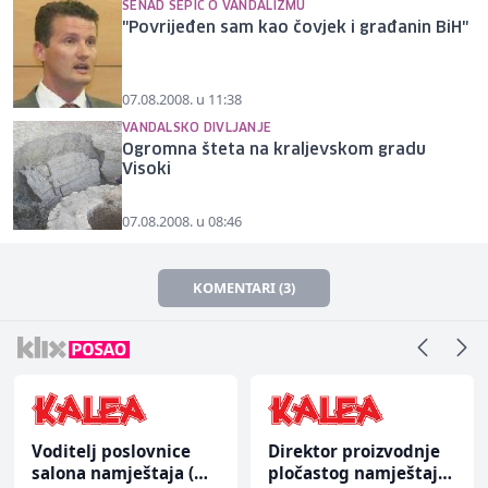
SENAD ŠEPIĆ O VANDALIZMU
"Povrijeđen sam kao čovjek i građanin BiH"
07.08.2008. u 11:38
VANDALSKO DIVLJANJE
Ogromna šteta na kraljevskom gradu
Visoki
07.08.2008. u 08:46
KOMENTARI (3)
Voditelj poslovnice
Direktor proizvodnje
salona namještaja (m/
pločastog namještaja