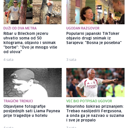
DUŽI OD DVA METRA
UGODAN RAZGOVOR
Ribar u Bilećkom jezeru
Popularni japanski TikToker
uhvatio soma od 50
objavio drugi snimak iz
kilograma, objavio i snimak
Sarajeva: "Bosna je posebna"
"borbe": "Ovo je mnogo više
od ulova"
4 sata
3 sata
TRAGIČNI TRENUCI
VEĆ BIO POTPISAO UGOVOR
Objavljene fotografije
Mourinho šokirao priznanjem:
posljednjih sati Liama ​​Paynea
Trebao naslijediti Fergusona,
prije tragedije u hotelu
a onda ga je nazvao u suzama
i sve je propalo
4 sata
3 sata