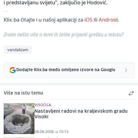
i predstavljanu svijetu", zaključio je Hodović.
Klix.ba čitajte i u našoj aplikaciji za
iOS
ili
Android
.
Znate nešto više o temi ili želite prijaviti grešku u tekstu?
vandalizam
Dodajte Klix.ba među omiljene izvore na Googlu
Više na istu temu
VISOČICA
Nastavljeni radovi na kraljevskom gradu
Visoki
08.08.2008. u 10:13