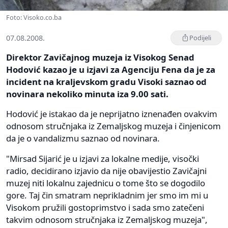
Foto: Visoko.co.ba
07.08.2008.
Podijeli
Direktor Zavičajnog muzeja iz Visokog Senad
Hodović kazao je u izjavi za Agenciju Fena da je za
incident na kraljevskom gradu Visoki saznao od
novinara nekoliko minuta iza 9.00 sati.
Hodović je istakao da je neprijatno iznenađen ovakvim
odnosom stručnjaka iz Zemaljskog muzeja i činjenicom
da je o vandalizmu saznao od novinara.
"Mirsad Sijarić je u izjavi za lokalne medije, visočki
radio, decidirano izjavio da nije obavijestio Zavičajni
muzej niti lokalnu zajednicu o tome što se dogodilo
gore. Taj čin smatram neprikladnim jer smo im mi u
Visokom pružili gostoprimstvo i sada smo zatečeni
takvim odnosom stručnjaka iz Zemaljskog muzeja",