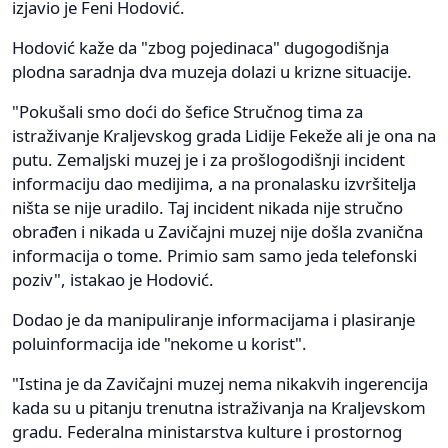
izjavio je Feni Hodović.
Hodović kaže da "zbog pojedinaca" dugogodišnja
plodna saradnja dva muzeja dolazi u krizne situacije.
"Pokušali smo doći do šefice Stručnog tima za
istraživanje Kraljevskog grada Lidije Fekeže ali je ona na
putu. Zemaljski muzej je i za prošlogodišnji incident
informaciju dao medijima, a na pronalasku izvršitelja
ništa se nije uradilo. Taj incident nikada nije stručno
obrađen i nikada u Zavičajni muzej nije došla zvanična
informacija o tome. Primio sam samo jeda telefonski
poziv", istakao je Hodović.
Dodao je da manipuliranje informacijama i plasiranje
poluinformacija ide "nekome u korist".
"Istina je da Zavičajni muzej nema nikakvih ingerencija
kada su u pitanju trenutna istraživanja na Kraljevskom
gradu. Federalna ministarstva kulture i prostornog