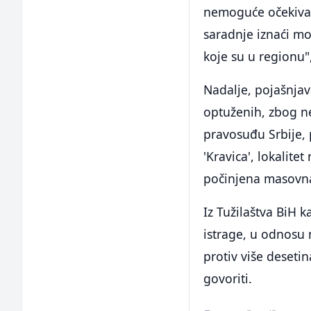
nemoguće očekivat
saradnje iznaći mo
koje su u regionu"
Nadalje, pojašnja
optuženih, zbog n
pravosuđu Srbije,
'Kravica', lokalit
počinjena masovna
Iz Tužilaštva BiH k
istrage, u odnosu 
protiv više desetin
govoriti.