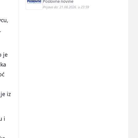
Poslovne novine
Prijava do: 21.08.2026. u 23:59
vcu,
.
o je
ika
oć
je iz
u i