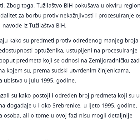
i. Zbog toga, Tužilaštvo BiH pokušava u okviru regio
dalitet za borbu protiv nekažnjivosti i procesuiranje 
, navode iz Tužilaštva BiH.
vaju kako su predmeti protiv određenog manjeg broja
edostupnosti optuženika, ustupljeni na procesuiranje
 poput predmeta koji se odnosi na Zemljoradničku za
et na kojem su, prema sudski utvrđenim činjenicama,
 ubistva u julu 1995. godine.
azali su kako postoji i određen broj predmeta koji su u
na događaje u i oko Srebrenice, u ljeto 1995. godine,
a osoba, ali o tome u ovoj fazi nisu mogli detaljnije