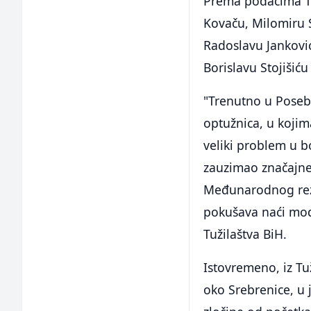
Prema podacima Tu
Kovaču, Milomiru S
Radoslavu Janković
Borislavu Stojišiću
"Trenutno u Poseb
optužnica, u kojima
veliki problem u bo
zauzimao značajne 
Međunarodnog rez
pokušava naći moda
Tužilaštva BiH.
Istovremeno, iz Tu
oko Srebrenice, u 