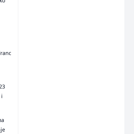
oko
Franc
123
 i
ma
nje