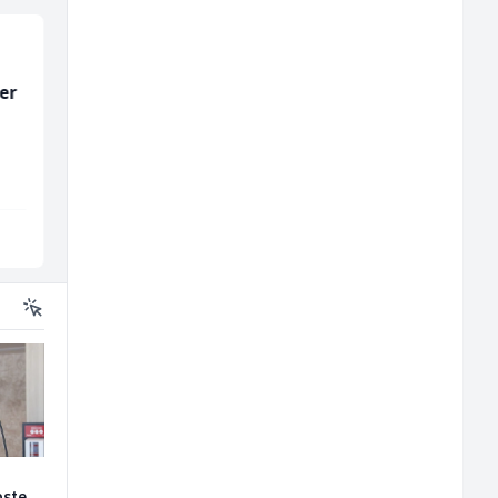
er
Prodavač u školskoj
Monteri centralnog
kantini (ž)
grijanja i plinskih
instalacija (m)
Slatko i Slano
Interclima
Više lokacija
Sarajevo