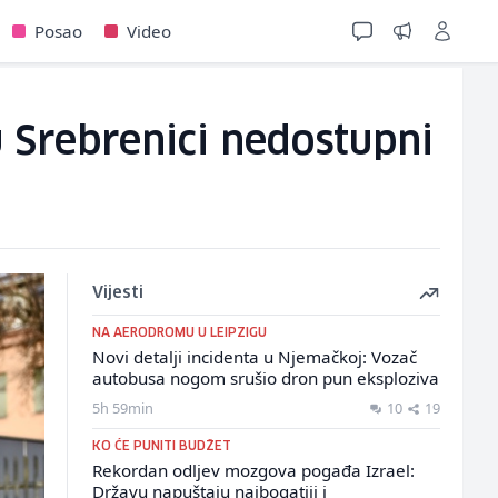
Posao
Video
u Srebrenici nedostupni
Vijesti
NA AERODROMU U LEIPZIGU
Novi detalji incidenta u Njemačkoj: Vozač
autobusa nogom srušio dron pun eksploziva
5h 59min
10
19
KO ĆE PUNITI BUDŽET
Rekordan odljev mozgova pogađa Izrael:
Državu napuštaju najbogatiji i