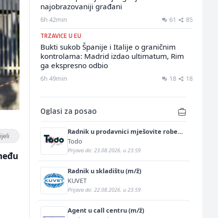
najobrazovaniji građani
6h 42min
61
85
TRZAVICE U EU
Bukti sukob Španije i Italije o graničnim
kontrolama: Madrid izdao ultimatum, Rim
ga ekspresno odbio
6h 49min
18
18
Oglasi za posao
Radnik u prodavnici mješovite robe
jeli
(m/ž)
Todo
Prijava do: 23.08.2026. u 23:59
 među
Radnik u skladištu (m/ž)
KUVET
Prijava do: 22.08.2026. u 23:59
Agent u call centru (m/ž)