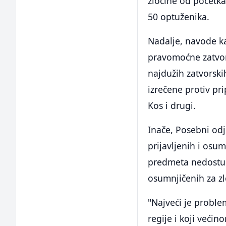
zločine od početk
50 optuženika.
Nadalje, navode ka
pravomoćne zatvor
najdužih zatvorski
izrečene protiv p
Kos i drugi.
Inače, Posebni odj
prijavljenih i osu
predmeta nedostup
osumnjičenih za zl
"Najveći je probl
regije i koji veći