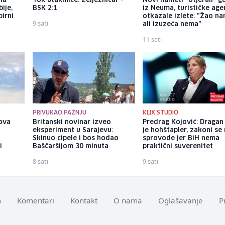
 na
Tok utakmice: Željezničar -
Novi nameti "otjerali" g
ije,
BSK 2:1
iz Neuma, turističke age
pirni
otkazale izlete: "Žao na
9 sati
ali izuzeća nema"
11 sati
PRIVUKAO PAŽNJU
KLIX STUDIO
ova
Britanski novinar izveo
Predrag Kojović: Dragan
eksperiment u Sarajevu:
je hohštapler, zakoni se
Skinuo cipele i bos hodao
sprovode jer BiH nema
i
Baščaršijom 30 minuta
praktični suverenitet
8 sati
9 sati
m
Komentari
Kontakt
O nama
Oglašavanje
P