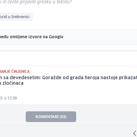
ili želite prijaviti grešku u tekstu?
cid u Srebrenici
među omiljene izvore na Googlu
IRANJE ČINJENICA
n sa devedesetim: Goražde od grada heroja nastoje prikazat
 zločinaca
3. u 12:39
KOMENTARI (53)