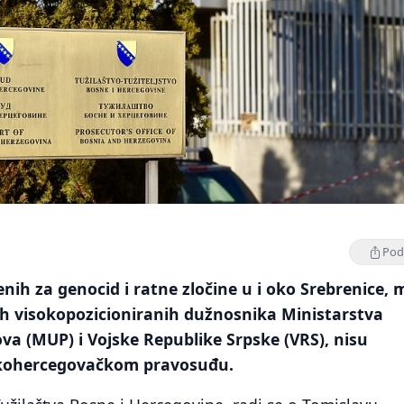
Podi
nih za genocid i ratne zločine u i oko Srebrenice,
ših visokopozicioniranih dužnosnika Ministarstva
va (MUP) i Vojske Republike Srpske (VRS), nisu
kohercegovačkom pravosuđu.