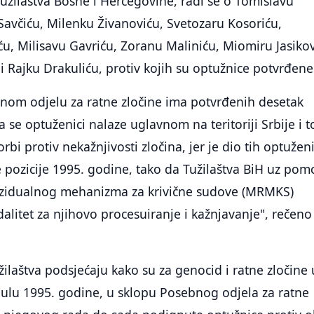
žilaštva Bosne i Hercegovine, radi se o Tomislavu
avčiću, Milenku Živanoviću, Svetozaru Kosoriću,
u, Milisavu Gavriću, Zoranu Maliniću, Miomiru Jasiko
 i Rajku Drakuliću, protiv kojih su optužnice potvrđene
nom odjelu za ratne zločine ima potvrđenih desetak
 se optuženici nalaze uglavnom na teritoriji Srbije i t
rbi protiv nekažnjivosti zločina, jer je dio tih optužen
pozicije 1995. godine, tako da Tužilaštva BiH uz pom
idualnog mehanizma za krivične sudove (MRMKS)
litet za njihovo procesuiranje i kažnjavanje", rečeno 
žilaštva podsjećaju kako su za genocid i ratne zločine 
julu 1995. godine, u sklopu Posebnog odjela za ratne