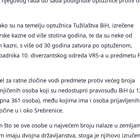
a njegovog rada do sada podignute optužnice protiv 
ko su na temelju optužnica Tužilaštva BiH, izrečene
ske kazne od više stotina godina, te da su neke od
h kazni, s više od 30 godina zatvora po optuženom,
ripadnika 10. diverzantskog odreda VRS-a u predmetu 
el za ratne zločine vodi predmete protiv većeg broja
mnjičenih osoba koji su nedostupni pravosuđu BiH (u 
na 361 osoba), među kojima ima i osoba prijavljenih
očine u i oko Srebrenice.
em što se ove osobe u najvećem broju nalaze u zemlja
nom imaju dvojna državljanstva, stoga je njihovo izruče