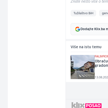
Znate nešto više o temi 
Tužilaštvo BiH
geno
Dodajte Klix.ba 
Više na istu temu
FALSIFIC
Obraču
gradom
13.08.202