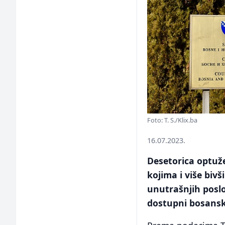
Foto: T. S./Klix.ba
16.07.2023.
Desetorica optuže
kojima i više biv
unutrašnjih poslo
dostupni bosans