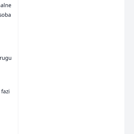
nalne
osoba
drugu
 fazi