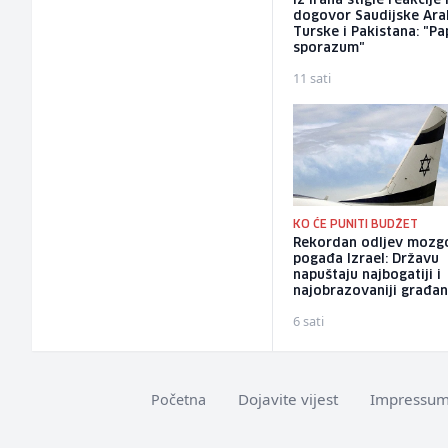
Iz Irana stigle reakcije
dogovor Saudijske Arab
Turske i Pakistana: "Pa
sporazum"
11 sati
KO ĆE PUNITI BUDŽET
Rekordan odljev mozg
pogađa Izrael: Državu
napuštaju najbogatiji i
najobrazovaniji građan
6 sati
Dojavite vijest
Impressu
Početna