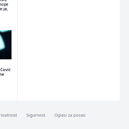
oste
ncije
m je,
 Čović
 ne
rivatnost
Sigurnost
Oglasi za posao