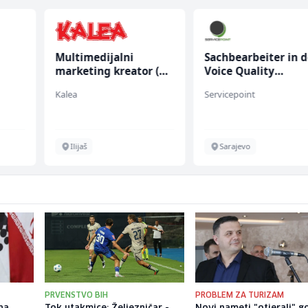
Multimedijalni
Sachbearbeiter in d
marketing kreator (m/
Voice Quality
ž)
Management (m/w)
Kalea
Servicepoint
chen
Ilijaš
Sarajevo
PRVENSTVO BIH
PROBLEM ZA TURIZAM