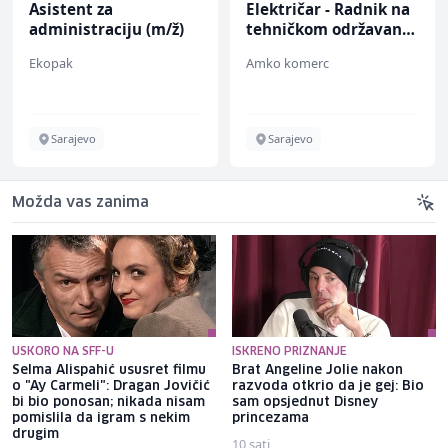
Asistent za
Električar - Radnik na
administraciju (m/ž)
tehničkom održavanju
(m/ž)
Ekopak
Amko komerc
Sarajevo
Sarajevo
Možda vas zanima
USKORO NA SFF-U
ISKRENO PRIZNANJE
Selma Alispahić ususret filmu
Brat Angeline Jolie nakon
o "Ay Carmeli": Dragan Jovičić
razvoda otkrio da je gej: Bio
bi bio ponosan; nikada nisam
sam opsjednut Disney
pomislila da igram s nekim
princezama
drugim
10 sati