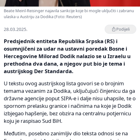
Beate Meinl-Reisinger najavila sankcije koje bi mogle uključiti i zabranu
ulaska u Austriju za Dodika (Foto: Reuters)
28.03.2025.
Podijeli
Predsjednik entiteta Republika Srpska (RS) i
osumnjičeni za udar na ustavni poredak Bosne i
Hercegovine Milorad Dodik nalazio se u Izraelu u
prethodna dva dana, a njegov put bio je tema i
austrijskog Der Standarda.
U tekstu ovog austrijskog lista govori se o brojnim
temama vezanim za Dodika, uključujući činjenicu da ga
državne agencije poput SIPA-e i dalje nisu uhapsile, te o
spornom prelasku granice i načinima na koje je Dodik
izbjegao hapšenje, bez obzira na centralnu potjernicu
koju je raspisao Sud BiH.
Međutim, posebno zanimljiv dio teksta odnosi se na