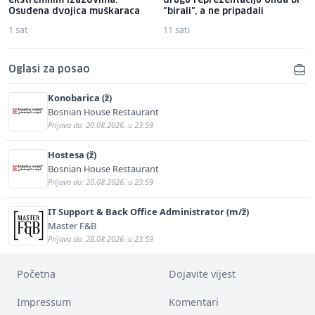
ekstremnim izazovima:
drugu reprezentaciju onda bi
Osuđena dvojica muškaraca
"birali", a ne pripadali
1 sat
11 sati
Oglasi za posao
Konobarica (ž)
Bosnian House Restaurant
Prijava do: 20.08.2026. u 23:59
Hostesa (ž)
Bosnian House Restaurant
Prijava do: 20.08.2026. u 23:59
IT Support & Back Office Administrator (m/ž)
Master F&B
Prijava do: 28.08.2026. u 23:59
Početna
Dojavite vijest
Impressum
Komentari