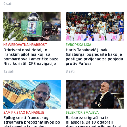
9 sati
NEVJEROVATNA HRABROST
EVROPSKA LIGA
Otkriveni novi detalji o
Haris Tabaković junak
iranskim pilotima koji su
Salzburga, pogledajte kako je
bombardovali američke baze:
postigao prvijenac za pobjedu
Nisu koristili GPS navigaciju
protiv Pafosa
12 sati
8 sati
SAM PRISTAO NA NASILJE
SELEKTOR ZMAJEVA
Epilog smrti francuskog
Barbarez o igračima iz
streamera prepoznatljivog po
dijaspore: Da su odabrali