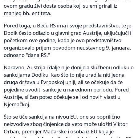
ovom gradu živi dosta osoba koji su emigrirali iz
manjeg bh. entiteta.
Pored toga, u Beču RS ima i svoje predstavništvo, te je
Dodik često odlazio u glavni grad Austrije, uključujući i
početkom ove godine, kada je ovo predstavništvo
organizovalo prijem povodom neustavnog 9. januara,
odnosno "dana RS."
Naravno, Austrija i dalje nije donijela službenu odluku o
sankcijama Dodiku, kao što to nije uradila niti jedna
druga država u Evropskoj uniji, ali se očekuje da će
pojedine uvoditi sankcije u narednom periodu. Pored
Austrije, sličan potez očekuje se i od novih vlasti u
Njemačkoj.
Što se tiče sankcija na nivou EU, one su poprilično
neizvodive zbog činjenice da veto može uložiti Viktor
Orban, premijer Mađarske i osoba iz EU koja je