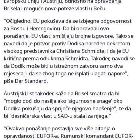
Evropsku uniju i Austriju, odnosno na opravdanja
Brisela i moguće nove poteze vlasti u Beču.
"Očigledno, EU pokušava da se izbjegne odgovornost
za Bosnu i Hercegovinu. Da bi opravdali ovo
ponašanje, EU vlasti smišljaju brojne izgovore. Tako se
navodi da je pritvor protiv Dodika naređen dekretom
visokog predstavnika Christiana Schmidta, i da je EU
kritična prema odlukama Schmidta. Također, navodi se
da Dodik može biti u istražnom zatvoru samo dva
mjeseca, i da se zbog toga ne isplati ulagati napore",
piše Der Standard.
Austrijski list također kaže da Brisel smatra da bi
"moglo doći do nasilja ako 'sigurnosne snage' oko
Dodika pokušaju da spriječe njegovo hapšenje", te da
bi "desničarska vlast u SAD-u stala iza njega."
"Ovakvo ponašanje postavlja sve više pitanja o
opravdanosti EUFOR-a. Rumunski komandant EUFOR-