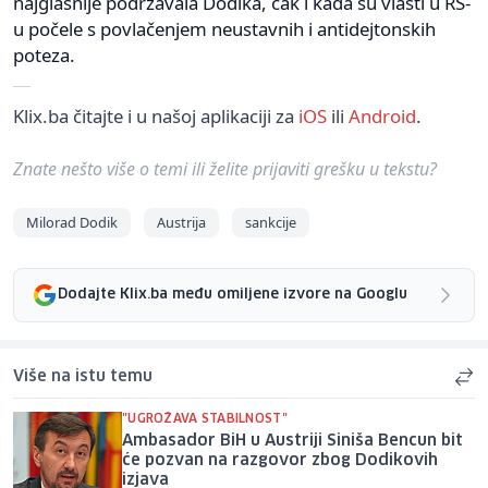
najglasnije podržavala Dodika, čak i kada su vlasti u RS-
u počele s povlačenjem neustavnih i antidejtonskih
poteza.
Klix.ba čitajte i u našoj aplikaciji za
iOS
ili
Android
.
Znate nešto više o temi ili želite prijaviti grešku u tekstu?
Milorad Dodik
Austrija
sankcije
Dodajte Klix.ba među omiljene izvore na Googlu
Više na istu temu
"UGROŽAVA STABILNOST"
Ambasador BiH u Austriji Siniša Bencun bit
će pozvan na razgovor zbog Dodikovih
izjava