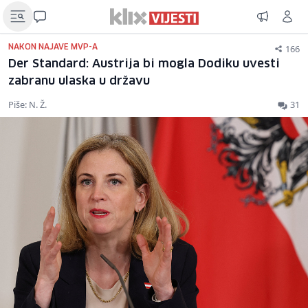
166
NAKON NAJAVE MVP-A
Der Standard: Austrija bi mogla Dodiku uvesti
zabranu ulaska u državu
Piše: N. Ž.
31