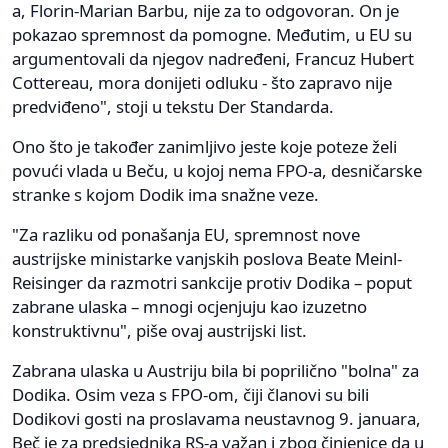
a, Florin-Marian Barbu, nije za to odgovoran. On je
pokazao spremnost da pomogne. Međutim, u EU su
argumentovali da njegov nadređeni, Francuz Hubert
Cottereau, mora donijeti odluku - što zapravo nije
predviđeno", stoji u tekstu Der Standarda.
Ono što je također zanimljivo jeste koje poteze želi
povući vlada u Beču, u kojoj nema FPO-a, desničarske
stranke s kojom Dodik ima snažne veze.
"Za razliku od ponašanja EU, spremnost nove
austrijske ministarke vanjskih poslova Beate Meinl-
Reisinger da razmotri sankcije protiv Dodika – poput
zabrane ulaska – mnogi ocjenjuju kao izuzetno
konstruktivnu", piše ovaj austrijski list.
Zabrana ulaska u Austriju bila bi poprilično "bolna" za
Dodika. Osim veza s FPO-om, čiji članovi su bili
Dodikovi gosti na proslavama neustavnog 9. januara,
Beč je za predsjednika RS-a važan i zbog činjenice da u