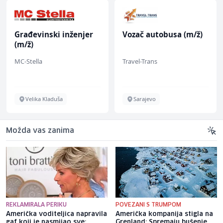
Građevinski inženjer
Vozač autobusa (m/ž)
(m/ž)
MC-Stella
Travel-Trans
Velika Kladuša
Sarajevo
Možda vas zanima
REKLAMIRALA PERIKU
POVEZANI S TRUMPOM
Američka voditeljica napravila
Američka kompanija stigla na
gaf koji je nasmijao sve:
Grenland: Spremaju bušenje