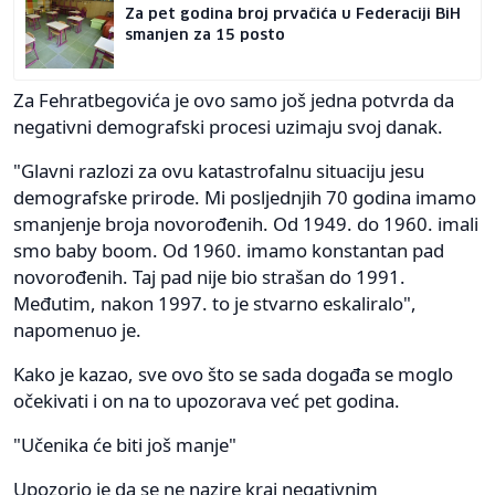
Za pet godina broj prvačića u Federaciji BiH
smanjen za 15 posto
Za Fehratbegovića je ovo samo još jedna potvrda da
negativni demografski procesi uzimaju svoj danak.
"Glavni razlozi za ovu katastrofalnu situaciju jesu
demografske prirode. Mi posljednjih 70 godina imamo
smanjenje broja novorođenih. Od 1949. do 1960. imali
smo baby boom. Od 1960. imamo konstantan pad
novorođenih. Taj pad nije bio strašan do 1991.
Međutim, nakon 1997. to je stvarno eskaliralo",
napomenuo je.
Kako je kazao, sve ovo što se sada događa se moglo
očekivati i on na to upozorava već pet godina.
"Učenika će biti još manje"
Upozorio je da se ne nazire kraj negativnim