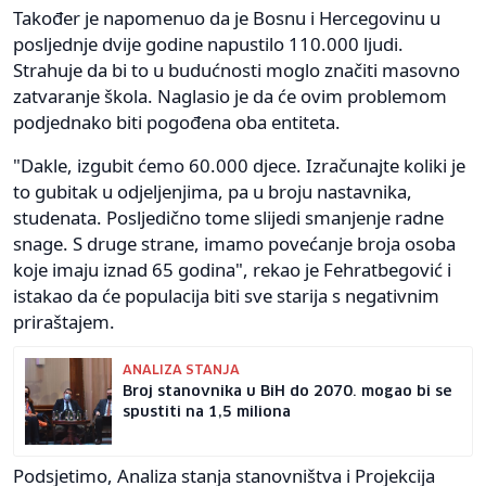
Također je napomenuo da je Bosnu i Hercegovinu u
posljednje dvije godine napustilo 110.000 ljudi.
Strahuje da bi to u budućnosti moglo značiti masovno
zatvaranje škola. Naglasio je da će ovim problemom
podjednako biti pogođena oba entiteta.
"Dakle, izgubit ćemo 60.000 djece. Izračunajte koliki je
to gubitak u odjeljenjima, pa u broju nastavnika,
studenata. Posljedično tome slijedi smanjenje radne
snage. S druge strane, imamo povećanje broja osoba
koje imaju iznad 65 godina", rekao je Fehratbegović i
istakao da će populacija biti sve starija s negativnim
priraštajem.
ANALIZA STANJA
Broj stanovnika u BiH do 2070. mogao bi se
spustiti na 1,5 miliona
Podsjetimo, Analiza stanja stanovništva i Projekcija