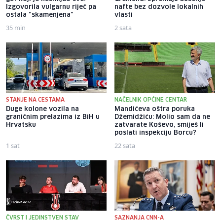
Izgovorila vulgarnu riječ pa
nafte bez dozvole lokalnih
ostala "skamenjena"
vlasti
35 min
2 sata
STANJE NA CESTAMA
NAČELNIK OPĆINE CENTAR
Duge kolone vozila na
Mandićeva oštra poruka
graničnim prelazima iz BiH u
Džemidžiću: Molio sam da ne
Hrvatsku
zatvarate Koševo, smiješ li
poslati inspekciju Borcu?
1 sat
22 sata
ČVRST I JEDINSTVEN STAV
SAZNANJA CNN-A