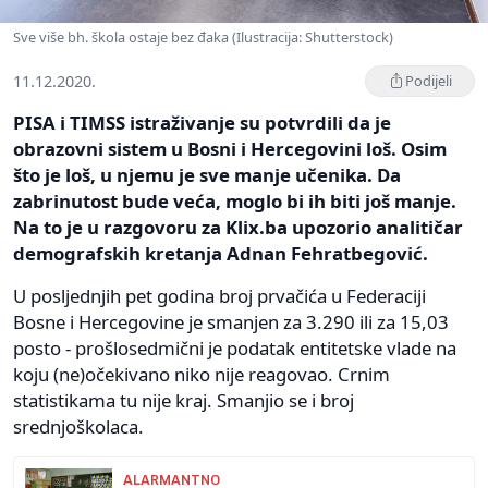
Sve više bh. škola ostaje bez đaka (Ilustracija: Shutterstock)
11.12.2020.
Podijeli
PISA i TIMSS istraživanje su potvrdili da je
obrazovni sistem u Bosni i Hercegovini loš. Osim
što je loš, u njemu je sve manje učenika. Da
zabrinutost bude veća, moglo bi ih biti još manje.
Na to je u razgovoru za Klix.ba upozorio analitičar
demografskih kretanja Adnan Fehratbegović.
U posljednjih pet godina broj prvačića u Federaciji
Bosne i Hercegovine je smanjen za 3.290 ili za 15,03
posto - prošlosedmični je podatak entitetske vlade na
koju (ne)očekivano niko nije reagovao. Crnim
statistikama tu nije kraj. Smanjio se i broj
srednjoškolaca.
ALARMANTNO