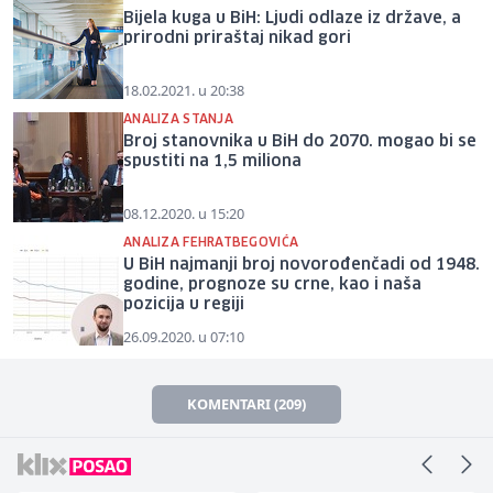
Bijela kuga u BiH: Ljudi odlaze iz države, a
prirodni priraštaj nikad gori
18.02.2021. u 20:38
ANALIZA STANJA
Broj stanovnika u BiH do 2070. mogao bi se
spustiti na 1,5 miliona
08.12.2020. u 15:20
ANALIZA FEHRATBEGOVIĆA
U BiH najmanji broj novorođenčadi od 1948.
godine, prognoze su crne, kao i naša
pozicija u regiji
26.09.2020. u 07:10
KOMENTARI (209)