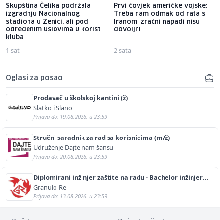
Skupština Čelika podržala
Prvi čovjek američke vojske:
izgradnju Nacionalnog
Treba nam odmak od rata s
stadiona u Zenici, ali pod
Iranom, zračni napadi nisu
određenim uslovima u korist
dovoljni
kluba
1 sat
2 sata
Oglasi za posao
Prodavač u školskoj kantini (ž)
Slatko i Slano
Prijava do: 19.08.2026. u 23:59
Stručni saradnik za rad sa korisnicima (m/ž)
Udruženje Dajte nam šansu
Prijava do: 20.08.2026. u 23:59
Diplomirani inžinjer zaštite na radu - Bachelor inžinjer
sigurnosti i pomoći (m/ž)
Granulo-Re
Prijava do: 13.08.2026. u 23:59