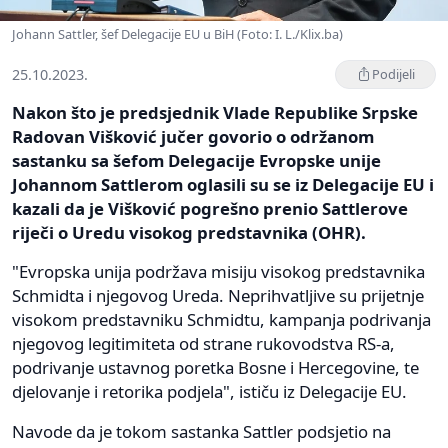
Johann Sattler, šef Delegacije EU u BiH (Foto: I. L./Klix.ba)
25.10.2023.
Podijeli
Nakon što je predsjednik Vlade Republike Srpske
Radovan Višković jučer govorio o održanom
sastanku sa šefom Delegacije Evropske unije
Johannom Sattlerom oglasili su se iz Delegacije EU i
kazali da je Višković pogrešno prenio Sattlerove
riječi o Uredu visokog predstavnika (OHR).
"Evropska unija podržava misiju visokog predstavnika
Schmidta i njegovog Ureda. Neprihvatljive su prijetnje
visokom predstavniku Schmidtu, kampanja podrivanja
njegovog legitimiteta od strane rukovodstva RS-a,
podrivanje ustavnog poretka Bosne i Hercegovine, te
djelovanje i retorika podjela", ističu iz Delegacije EU.
Navode da je tokom sastanka Sattler podsjetio na