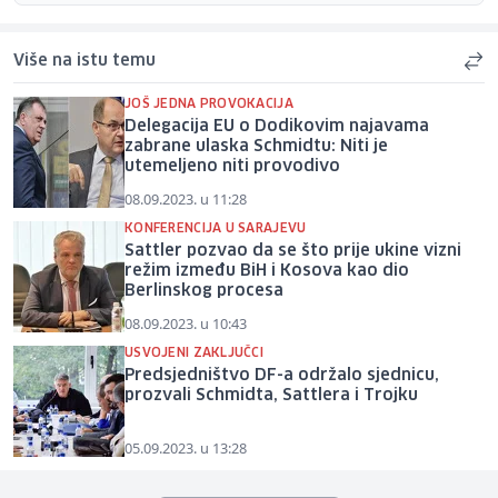
Više na istu temu
JOŠ JEDNA PROVOKACIJA
Delegacija EU o Dodikovim najavama
zabrane ulaska Schmidtu: Niti je
utemeljeno niti provodivo
08.09.2023. u 11:28
KONFERENCIJA U SARAJEVU
Sattler pozvao da se što prije ukine vizni
režim između BiH i Kosova kao dio
Berlinskog procesa
08.09.2023. u 10:43
USVOJENI ZAKLJUČCI
Predsjedništvo DF-a održalo sjednicu,
prozvali Schmidta, Sattlera i Trojku
05.09.2023. u 13:28