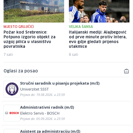
MJESTO GRUJIČIĆI
VELIKA ŠANSA
Požar kod Srebrenice:
Italijanski mediji: Alajbegović
Potpuno izgorio objekt za
od prve minute protiv Intera,
uzgoj pilića u vlasništvu
evo gdje gledati prijenos
povratnika
utakmice
7 sati
8 sati
Oglasi za posao
Stručni saradnik u pisanju projekata (m/ž)
Univerzitet SSST
Prijava do: 19.08.2026. u 23:59
Administrativni radnik (m/ž)
Elektro Servis - BOSCH
Prijava do: 05.09.2026. u 23:59
Asistent za administraciju (m/ž)