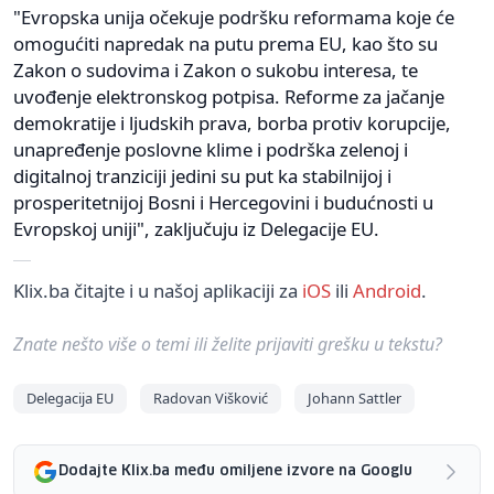
"Evropska unija očekuje podršku reformama koje će
omogućiti napredak na putu prema EU, kao što su
Zakon o sudovima i Zakon o sukobu interesa, te
uvođenje elektronskog potpisa. Reforme za jačanje
demokratije i ljudskih prava, borba protiv korupcije,
unapređenje poslovne klime i podrška zelenoj i
digitalnoj tranziciji jedini su put ka stabilnijoj i
prosperitetnijoj Bosni i Hercegovini i budućnosti u
Evropskoj uniji", zaključuju iz Delegacije EU.
Klix.ba čitajte i u našoj aplikaciji za
iOS
ili
Android
.
Znate nešto više o temi ili želite prijaviti grešku u tekstu?
Delegacija EU
Radovan Višković
Johann Sattler
Dodajte Klix.ba među omiljene izvore na Googlu