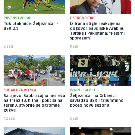
PRVENSTVO BIH
OŠTRE KRITIKE
Tok utakmice: Željezničar -
Iz Irana stigle reakcije na
BSK 2:1
dogovor Saudijske Arabije,
Turske i Pakistana: "Papirni
sporazum"
8 sati
9 sati
SUDAR DVA VOZILA
WWIN LIGA BIH
Sarajevo: Saobraćajna nesreća
Željezničar na Grbavici
na tranzitu, hitna i policija na
savladao BSK i trijumfalno
terenu, stvorile se ogromne
počeo novu sezonu
gužve
12 sati
6 sati