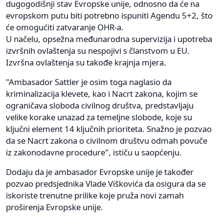
dugogodišnji stav Evropske unije, odnosno da će na
evropskom putu biti potrebno ispuniti Agendu 5+2, što
će omogućiti zatvaranje OHR-a.
U načelu, opsežna međunarodna supervizija i upotreba
izvršnih ovlaštenja su nespojivi s članstvom u EU.
Izvršna ovlaštenja su takođe krajnja mjera.
"Ambasador Sattler je osim toga naglasio da
kriminalizacija klevete, kao i Nacrt zakona, kojim se
ograničava sloboda civilnog društva, predstavljaju
velike korake unazad za temeljne slobode, koje su
ključni element 14 ključnih prioriteta. Snažno je pozvao
da se Nacrt zakona o civilnom društvu odmah povuče
iz zakonodavne procedure", ističu u saopćenju.
Dodaju da je ambasador Evropske unije je također
pozvao predsjednika Vlade Viškovića da osigura da se
iskoriste trenutne prilike koje pruža novi zamah
proširenja Evropske unije.