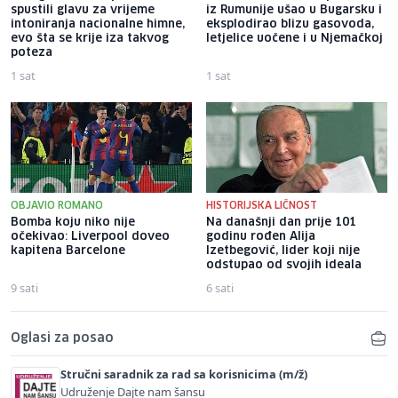
spustili glavu za vrijeme
iz Rumunije ušao u Bugarsku i
intoniranja nacionalne himne,
eksplodirao blizu gasovoda,
evo šta se krije iza takvog
letjelice uočene i u Njemačkoj
poteza
1 sat
1 sat
OBJAVIO ROMANO
HISTORIJSKA LIČNOST
Bomba koju niko nije
Na današnji dan prije 101
očekivao: Liverpool doveo
godinu rođen Alija
kapitena Barcelone
Izetbegović, lider koji nije
odstupao od svojih ideala
9 sati
6 sati
Oglasi za posao
Stručni saradnik za rad sa korisnicima (m/ž)
Udruženje Dajte nam šansu