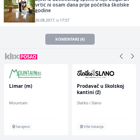
vrtić ni osam dana prije početka školske
godine
26.08.2017. u 17:57
KOMENTARI (6)
Limar (m)
Prodavač u školskoj
kantini (ž)
Mountain
Slatko i Slano
Sarajevo
Više lokacija