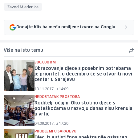
Zavod Mjedenica
Dodajte Klix.ba među omiljene izvore na Googlu
Više na istu temu
300.000 KM
Obrazovanje djece s posebnim potrebama
je prioritet, u decembru će se otvoriti novi
centar u Sarajevu
13.11.2017. u 14:09
NEDOSTATAK PROSTORA
Roditelji očajni: Oko stotinu djece s
poteškoćama u razvoju danas nisu krenula
u vrtić
04.09.2017. u 17:20
PROBLEMI U SARAJEVU
Djeci iz autističnog spektra nije osiguran