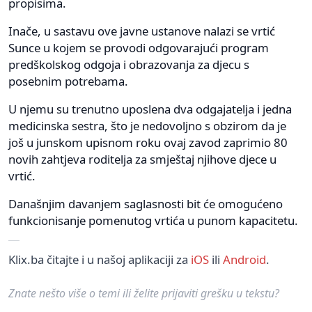
propisima.
Inače, u sastavu ove javne ustanove nalazi se vrtić
Sunce u kojem se provodi odgovarajući program
predškolskog odgoja i obrazovanja za djecu s
posebnim potrebama.
U njemu su trenutno uposlena dva odgajatelja i jedna
medicinska sestra, što je nedovoljno s obzirom da je
još u junskom upisnom roku ovaj zavod zaprimio 80
novih zahtjeva roditelja za smještaj njihove djece u
vrtić.
Današnjim davanjem saglasnosti bit će omogućeno
funkcionisanje pomenutog vrtića u punom kapacitetu.
Klix.ba čitajte i u našoj aplikaciji za
iOS
ili
Android
.
Znate nešto više o temi ili želite prijaviti grešku u tekstu?