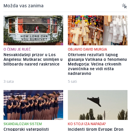
Možda vas zanima
O ČEMU JE RIJEČ
OBJAVIO DAVID MURGIA
Nesvakidašnji prizor u Los
Otkriveni rezultati tajnog
Angelesu: Muškarac snimljen u
glasanja Vatikana o fenomenu
billboardu nasred raskrsnice
Međugorja: Većina crkvenih
zvaničnika ne vidi ništa
nadnaravno
3 sata
5 sati
SKANDALOZAN SISTEM
KO STOJI IZA NAPADA?
Crnogorski vaterpolisti
Incidenti širom Evrope: Dron