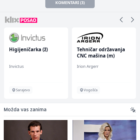
KOMENTARI (3)
Higijeničarka (ž)
Tehničar održavanja
CNC mašina (m)
Invictus
Irion Argerr
Sarajevo
Vogošća
Možda vas zanima