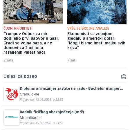
ČUDNI PRIORITETI
VRŠE SE BROJNE ANALIZE
Trumpov Odbor za mir
Ekonomisti sa zebnjom
dodijelio prvi ugovor u Gazi:
gledaju u američki dolar:
Gradi se vojna baza, a ne
"Mogli bismo imati majku svih
domovi za 2 miliona
kriza"
raseljenih Palestinaca
2 sata
7 sati
Oglasi za posao
Diplomirani inžinjer zaštite na radu - Bachelor inžinjer
sigurnosti i pomoći (m/ž)
Granulo-Re
Prijava do: 13.08.2026. u 23:59
Radnik fizičkog obezbjeđenja (m/ž)
Muehlbauer
Prijava do: 15.08.2026. u 23:59