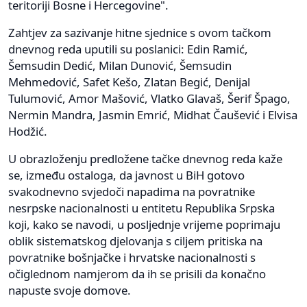
teritoriji Bosne i Hercegovine".
Zahtjev za sazivanje hitne sjednice s ovom tačkom
dnevnog reda uputili su poslanici: Edin Ramić,
Šemsudin Dedić, Milan Dunović, Šemsudin
Mehmedović, Safet Kešo, Zlatan Begić, Denijal
Tulumović, Amor Mašović, Vlatko Glavaš, Šerif Špago,
Nermin Mandra, Jasmin Emrić, Midhat Čaušević i Elvisa
Hodžić.
U obrazloženju predložene tačke dnevnog reda kaže
se, između ostaloga, da javnost u BiH gotovo
svakodnevno svjedoči napadima na povratnike
nesrpske nacionalnosti u entitetu Republika Srpska
koji, kako se navodi, u posljednje vrijeme poprimaju
oblik sistematskog djelovanja s ciljem pritiska na
povratnike bošnjačke i hrvatske nacionalnosti s
očiglednom namjerom da ih se prisili da konačno
napuste svoje domove.