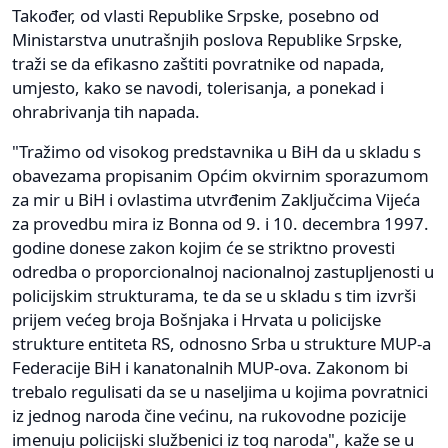
Također, od vlasti Republike Srpske, posebno od
Ministarstva unutrašnjih poslova Republike Srpske,
traži se da efikasno zaštiti povratnike od napada,
umjesto, kako se navodi, tolerisanja, a ponekad i
ohrabrivanja tih napada.
"Tražimo od visokog predstavnika u BiH da u skladu s
obavezama propisanim Općim okvirnim sporazumom
za mir u BiH i ovlastima utvrđenim Zaključcima Vijeća
za provedbu mira iz Bonna od 9. i 10. decembra 1997.
godine donese zakon kojim će se striktno provesti
odredba o proporcionalnoj nacionalnoj zastupljenosti u
policijskim strukturama, te da se u skladu s tim izvrši
prijem većeg broja Bošnjaka i Hrvata u policijske
strukture entiteta RS, odnosno Srba u strukture MUP-a
Federacije BiH i kanatonalnih MUP-ova. Zakonom bi
trebalo regulisati da se u naseljima u kojima povratnici
iz jednog naroda čine većinu, na rukovodne pozicije
imenuju policijski službenici iz tog naroda", kaže se u