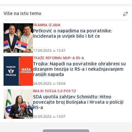
Više na istu temu
SRAMNA IZJAVA
Petković o napadima na povratnike:
Incidenata je uvijek bilo i bit će
17.09.2023. u 12:47
TRAŽE REFORMU MUP-A RS-A
Trojka: Napadi na povratnike ohrabreni su
dizanjem tenzija iz RS-a i nekažnjavanjem
ranijih napada
04.09.2023. u 18:04
IMA IH SVEGA 5,6 POSTO
SDA uputila zahtjev Schmidtu: Hitno
povećajte broj Bošnjaka i Hrvata u policiji
RS-a
02.09.2023. u 13:07