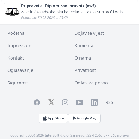
Pripravnik - Diplomirani pravnik (m/ž)
Zajednička advokatska kancelarija Hakija Kurtović i Adis
Kurtović
Prijava do: 30.08.2026. u 23:59
Početna
Dojavite vijest
Impressum
Komentari
Kontakt
O nama
Oglašavanje
Privatnost
Sigurnost
Oglasi za posao
Facebook
YouTube
LinkedIn
Twitter
Instagram
RSS
App Store
Google Play
Copyright 2000-2026 InterSoft d.o.o. Sarajevo. ISSN 2566-3771. Sva prava