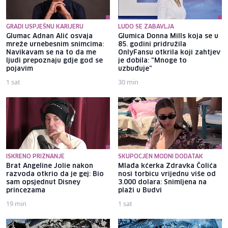
GRADI USPJEŠNU KARIJERU
LUDO SE ZABAVLJA
Glumac Adnan Alić osvaja
Glumica Donna Mills koja se u
mreže urnebesnim snimcima:
85. godini pridružila
Navikavam se na to da me
OnlyFansu otkrila koji zahtjev
ljudi prepoznaju gdje god se
je dobila: "Mnoge to
pojavim
uzbuđuje"
1 sat
30 min
ISKRENO PRIZNANJE
SKUPOCJEN MODNI DODATAK
Brat Angeline Jolie nakon
Mlađa kćerka Zdravka Čolića
razvoda otkrio da je gej: Bio
nosi torbicu vrijednu više od
sam opsjednut Disney
3.000 dolara: Snimljena na
princezama
plaži u Budvi
19 min
1 sat