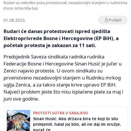
Rudari su nekoliko puta protestovali, nezadovoljni stanjem u rudnicima
(Foto: Arhiv/Klix.ba)
01.08.2023.
Podijeli
Rudari će danas protestovati ispred sjedišta
Elektroprivrede Bosne i Hercegovine (EP BiH), a
početak protesta je zakazan za 11 sati.
Predsjednik Saveza sindikata radnika rudnika
Federacije Bosne i Hercegovine Sinan Husić je jučer u
Zenici najavio proteste. U ovom sindikatu su
prvenstveno nezadovoljni stanjem u Rudniku mrkog
uglja Zenica, a za takvo stanje krive upravo EP BiH.
Najveći problem jeste što nisu isplaćene plate za maj i
juni ove godine.
PROTESTI SUTRA U SARAJEVU
Sinan Husić: Ako država bira te koji bi silu
primjenili, halal joj bilo, ali ne daj im oružje,
pucat će