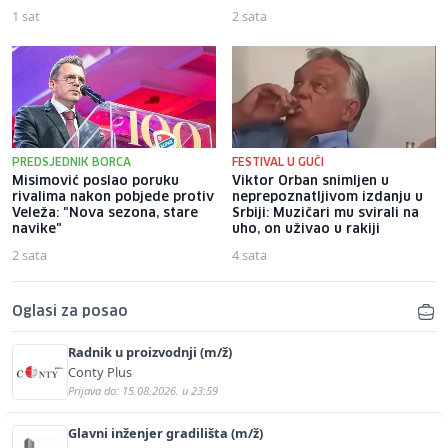
1 sat
2 sata
PREDSJEDNIK BORCA
FESTIVAL U GUČI
Misimović poslao poruku
Viktor Orban snimljen u
rivalima nakon pobjede protiv
neprepoznatljivom izdanju u
Veleža: "Nova sezona, stare
Srbiji: Muzičari mu svirali na
navike"
uho, on uživao u rakiji
2 sata
4 sata
Oglasi za posao
Radnik u proizvodnji (m/ž)
Conty Plus
Prijava do: 15.08.2026. u 23:59
Glavni inženjer gradilišta (m/ž)