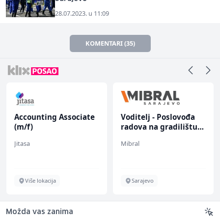
28.07.2023. u 11:09
KOMENTARI (35)
Accounting Associate
Voditelj - Poslovođa
(m/f)
radova na gradilištu
(m/ž)
Jitasa
Mibral
Više lokacija
Sarajevo
Možda vas zanima