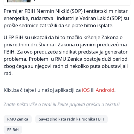
Premijer FBiH Nermin Nikšić (SDP) i entitetski ministar
energetike, rudarstva i industrije Vedran Lakić (SDP) su
prošle sedmice zatražili da se plate hitno isplate.
U EP BiH su ukazali da bi to značilo kršenje Zakona o
privrednim društvima i Zakona o javnim preduzećima
FBiH. Za ovo preduzeće sindikat predstavlja generator
problema. Problemi u RMU Zenica postoje duži period,
zbog čega su njegovi radnici nekoliko puta obustavljali
rad.
Klix.ba čitajte i u našoj aplikaciji za
iOS
ili
Android
.
Znate nešto više o temi ili želite prijaviti grešku u tekstu?
RMU Zenica
Savez sindikata radnika rudnika FBiH
EP BiH