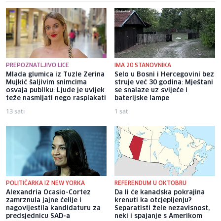
PREPOZNATLJIVO LICE
IMA 20 STANOVNIKA
Mlada glumica iz Tuzle Zerina
Selo u Bosni i Hercegovini bez
Mujkić šaljivim snimcima
struje već 30 godina: Mještani
osvaja publiku: Ljude je uvijek
se snalaze uz svijeće i
teže nasmijati nego rasplakati
baterijske lampe
13 sati
1 sat
POLITIČARKA IZ NEW YORKA
REFERENDUM U OKTOBRU
Alexandria Ocasio-Cortez
Da li će kanadska pokrajina
zamrznula jajne ćelije i
krenuti ka otcjepljenju?
nagovijestila kandidaturu za
Separatisti žele nezavisnost,
predsjednicu SAD-a
neki i spajanje s Amerikom