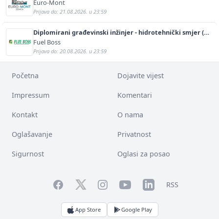
Euro-Mont
Prijava do: 21.08.2026. u 23:59
Diplomirani građevinski inžinjer - hidrotehnički smjer (m/
ž)
Fuel Boss
Prijava do: 20.08.2026. u 23:59
Početna
Dojavite vijest
Impressum
Komentari
Kontakt
O nama
Oglašavanje
Privatnost
Sigurnost
Oglasi za posao
Facebook
YouTube
LinkedIn
Twitter
Instagram
RSS
App Store
Google Play