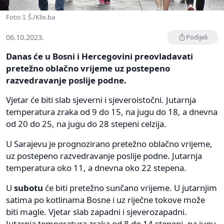
Foto: I. Š./Klix.ba
06.10.2023.
Podijeli
Danas će u Bosni i Hercegovini preovladavati
pretežno oblačno vrijeme uz postepeno
razvedravanje poslije podne.
Vjetar će biti slab sjeverni i sjeveroistočni. Jutarnja
temperatura zraka od 9 do 15, na jugu do 18, a dnevna
od 20 do 25, na jugu do 28 stepeni celzija.
U Sarajevu je prognozirano pretežno oblačno vrijeme,
uz postepeno razvedravanje poslije podne. Jutarnja
temperatura oko 11, a dnevna oko 22 stepena.
U
subotu
će biti pretežno sunčano vrijeme. U jutarnjim
satima po kotlinama Bosne i uz riječne tokove može
biti magle. Vjetar slab zapadni i sjeverozapadni.
Jutarnja temperatura zraka od 8 do 14 stepeni, na jugu