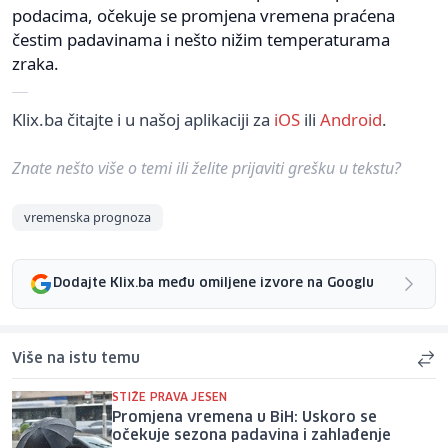
podacima, očekuje se promjena vremena praćena
čestim padavinama i nešto nižim temperaturama
zraka.
Klix.ba čitajte i u našoj aplikaciji za
iOS
ili
Android
.
Znate nešto više o temi ili želite prijaviti grešku u tekstu?
vremenska prognoza
Dodajte Klix.ba među omiljene izvore na Googlu
Više na istu temu
STIŽE PRAVA JESEN
Promjena vremena u BiH: Uskoro se
očekuje sezona padavina i zahlađenje