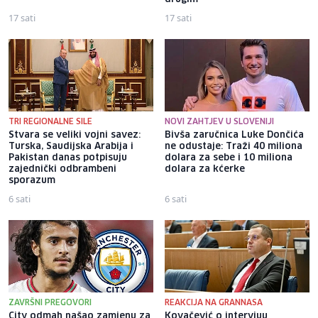
17 sati
17 sati
TRI REGIONALNE SILE
NOVI ZAHTJEV U SLOVENIJI
Stvara se veliki vojni savez:
Bivša zaručnica Luke Dončića
Turska, Saudijska Arabija i
ne odustaje: Traži 40 miliona
Pakistan danas potpisuju
dolara za sebe i 10 miliona
zajednički odbrambeni
dolara za kćerke
sporazum
6 sati
6 sati
ZAVRŠNI PREGOVORI
REAKCIJA NA GRANNASA
City odmah našao zamjenu za
Kovačević o intervjuu