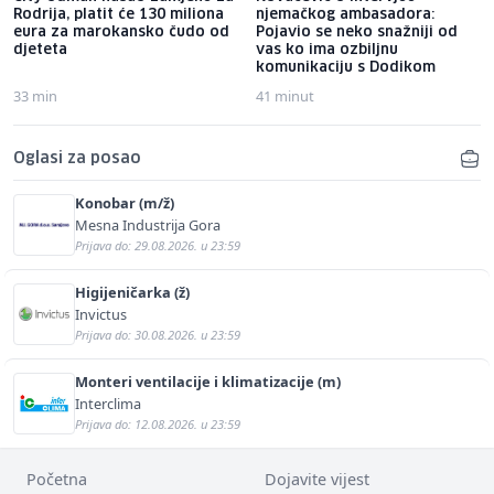
Rodrija, platit će 130 miliona
njemačkog ambasadora:
eura za marokansko čudo od
Pojavio se neko snažniji od
djeteta
vas ko ima ozbiljnu
komunikaciju s Dodikom
33 min
41 minut
Oglasi za posao
Konobar (m/ž)
Mesna Industrija Gora
Prijava do: 29.08.2026. u 23:59
Higijeničarka (ž)
Invictus
Prijava do: 30.08.2026. u 23:59
Monteri ventilacije i klimatizacije (m)
Interclima
Prijava do: 12.08.2026. u 23:59
Početna
Dojavite vijest