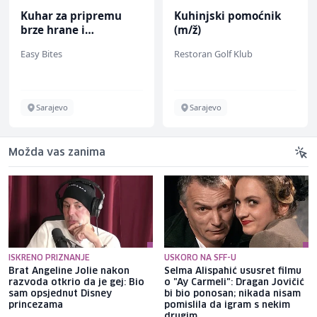
Kuhar za pripremu
Kuhinjski pomoćnik
brze hrane i
(m/ž)
jednostavnih jela (m/
Easy Bites
Restoran Golf Klub
ž)
Sarajevo
Sarajevo
Možda vas zanima
ISKRENO PRIZNANJE
USKORO NA SFF-U
Brat Angeline Jolie nakon
Selma Alispahić ususret filmu
razvoda otkrio da je gej: Bio
o "Ay Carmeli": Dragan Jovičić
sam opsjednut Disney
bi bio ponosan; nikada nisam
princezama
pomislila da igram s nekim
drugim