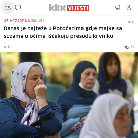
0
UZ MEZARE NAJMILIJIH
Danas je najteže u Potočarima gdje majke sa
suzama u očima iščekuju presudu krvniku
A. B.
37