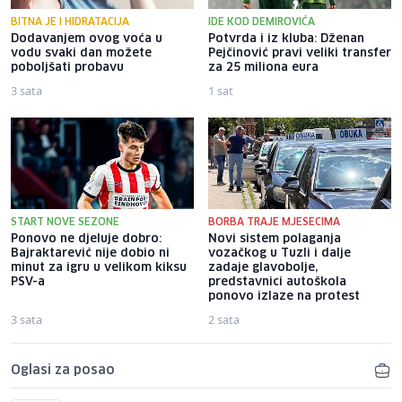
BITNA JE I HIDRATACIJA
IDE KOD DEMIROVIĆA
Dodavanjem ovog voća u
Potvrda i iz kluba: Dženan
vodu svaki dan možete
Pejčinović pravi veliki transfer
poboljšati probavu
za 25 miliona eura
3 sata
1 sat
START NOVE SEZONE
BORBA TRAJE MJESECIMA
Ponovo ne djeluje dobro:
Novi sistem polaganja
Bajraktarević nije dobio ni
vozačkog u Tuzli i dalje
minut za igru u velikom kiksu
zadaje glavobolje,
PSV-a
predstavnici autoškola
ponovo izlaze na protest
3 sata
2 sata
Oglasi za posao