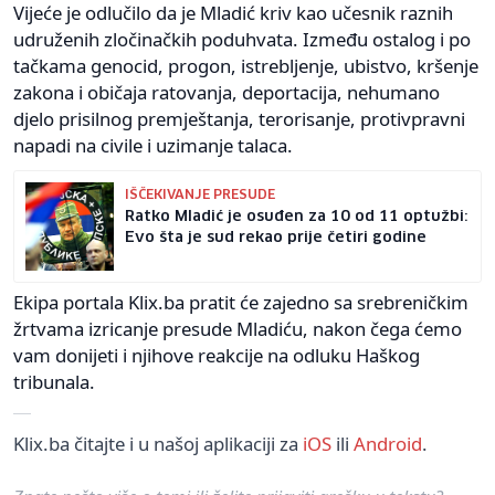
Vijeće je odlučilo da je Mladić kriv kao učesnik raznih
udruženih zločinačkih poduhvata. Između ostalog i po
tačkama genocid, progon, istrebljenje, ubistvo, kršenje
zakona i običaja ratovanja, deportacija, nehumano
djelo prisilnog premještanja, terorisanje, protivpravni
napadi na civile i uzimanje talaca.
IŠČEKIVANJE PRESUDE
Ratko Mladić je osuđen za 10 od 11 optužbi:
Evo šta je sud rekao prije četiri godine
Ekipa portala Klix.ba pratit će zajedno sa srebreničkim
žrtvama izricanje presude Mladiću, nakon čega ćemo
vam donijeti i njihove reakcije na odluku Haškog
tribunala.
Klix.ba čitajte i u našoj aplikaciji za
iOS
ili
Android
.