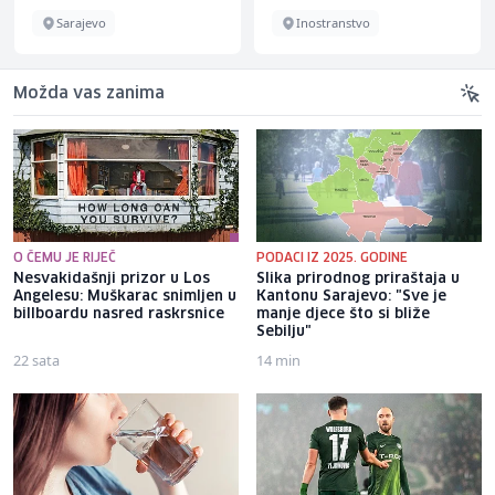
Sarajevo
Inostranstvo
Možda vas zanima
O ČEMU JE RIJEČ
PODACI IZ 2025. GODINE
Nesvakidašnji prizor u Los
Slika prirodnog priraštaja u
Angelesu: Muškarac snimljen u
Kantonu Sarajevo: "Sve je
billboardu nasred raskrsnice
manje djece što si bliže
Sebilju"
22 sata
14 min