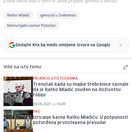
Znate nešto više o temi ili želite prijaviti grešku u tekstu?
Ratko Mladić
genocid u Srebrenici
Memorijalni centar Potočari
Dodajte Klix.ba među omiljene izvore na Googlu
Više na istu temu
PRIJENOS U POTOČARIMA
Trenutak kada su majke Srebrenice saznale
da je Ratko Mladić osuđen na doživotnu
robiju
08.06.2021. u 16:49
HAG
Izricanje kazne Ratku Mladiću: U potpunosti
potvrđena prvostepena presuda!