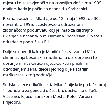
mjestu koje je svjedočilo najkrvavijim zločinima 1995.
godine, kada je počinjen genocid u Srebrenici.
Prema optužnici, Mladić je od 12. maja 1992. do 30.
novembra 1995. učestvovao u udruženom
zločinačkom poduhvatu koji je imao za cilj trajno
uklanjanje bosanskih muslimana i bosanskih Hrvata s
određenih područja u BiH.
Dalje se navodi kako je Mladić učestvovao u UZP-u
eliminisanja bosanskih muslimana u Srebrenici i to
ubijanjem muškaraca i dječaka, kao i prisilnim
odvođenjem žena, djece i jednog dijela starijih
muškaraca iz tog područja.
Sudsko vijeće odlučilo je da Mladić nije kriv po tački broj
1, odnosno za genocid u šest bh. općina i to u Foči,
Vlasenici, Ključu, Sanskom Mostu, Kotor Varoši i
Prijedoru.