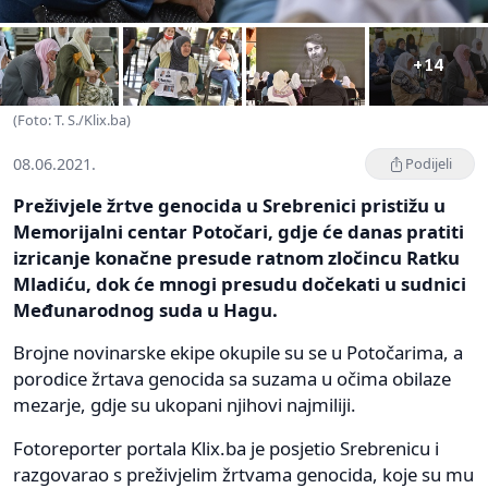
+14
(Foto: T. S./Klix.ba)
08.06.2021.
Podijeli
Preživjele žrtve genocida u Srebrenici pristižu u
Memorijalni centar Potočari, gdje će danas pratiti
izricanje konačne presude ratnom zločincu Ratku
Mladiću, dok će mnogi presudu dočekati u sudnici
Međunarodnog suda u Hagu.
Brojne novinarske ekipe okupile su se u Potočarima, a
porodice žrtava genocida sa suzama u očima obilaze
mezarje, gdje su ukopani njihovi najmiliji.
Fotoreporter portala Klix.ba je posjetio Srebrenicu i
razgovarao s preživjelim žrtvama genocida, koje su mu