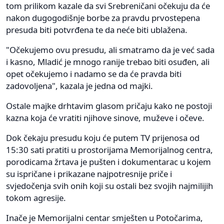
tom prilikom kazale da svi Srebreničani očekuju da će
nakon dugogodišnje borbe za pravdu prvostepena
presuda biti potvrđena te da neće biti ublažena.
"Očekujemo ovu presudu, ali smatramo da je već sada
i kasno, Mladić je mnogo ranije trebao biti osuđen, ali
opet očekujemo i nadamo se da će pravda biti
zadovoljena", kazala je jedna od majki.
Ostale majke drhtavim glasom pričaju kako ne postoji
kazna koja će vratiti njihove sinove, muževe i očeve.
Dok čekaju presudu koju će putem TV prijenosa od
15:30 sati pratiti u prostorijama Memorijalnog centra,
porodicama žrtava je pušten i dokumentarac u kojem
su ispričane i prikazane najpotresnije priče i
svjedočenja svih onih koji su ostali bez svojih najmilijih
tokom agresije.
Inače je Memorijalni centar smješten u Potočarima,