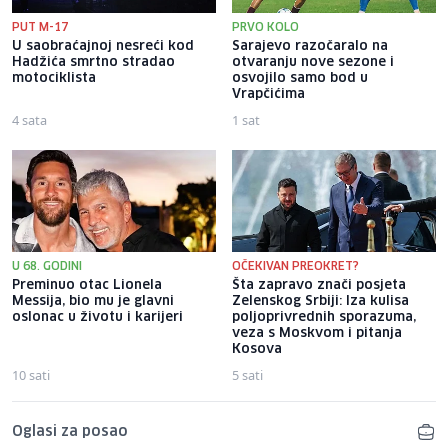
PUT M-17
PRVO KOLO
U saobraćajnoj nesreći kod
Sarajevo razočaralo na
Hadžića smrtno stradao
otvaranju nove sezone i
motociklista
osvojilo samo bod u
Vrapčićima
4 sata
1 sat
U 68. GODINI
OČEKIVAN PREOKRET?
Preminuo otac Lionela
Šta zapravo znači posjeta
Messija, bio mu je glavni
Zelenskog Srbiji: Iza kulisa
oslonac u životu i karijeri
poljoprivrednih sporazuma,
veza s Moskvom i pitanja
Kosova
10 sati
5 sati
Oglasi za posao