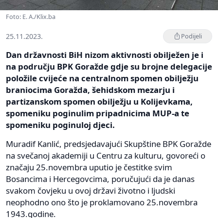
Foto: E. A./Klix.ba
25.11.2023.
Podijeli
Dan državnosti BiH nizom aktivnosti obilježen je i
na području BPK Goražde gdje su brojne delegacije
položile cvijeće na centralnom spomen obilježju
braniocima Goražda, šehidskom mezarju i
partizanskom spomen obilježju u Kolijevkama,
spomeniku poginulim pripadnicima MUP-a te
spomeniku poginuloj djeci.
Muradif Kanlić, predsjedavajući Skupštine BPK Goražde
na svečanoj akademiji u Centru za kulturu, govoreći o
značaju 25.novembra uputio je čestitke svim
Bosancima i Hercegovcima, poručujući da je danas
svakom čovjeku u ovoj državi životno i ljudski
neophodno ono što je proklamovano 25.novembra
1943.godine.