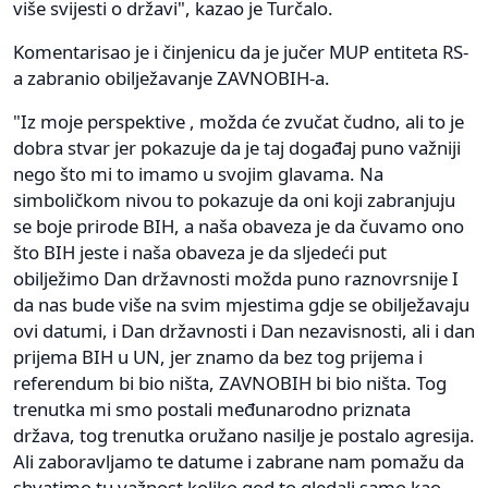
više svijesti o državi", kazao je Turčalo.
Komentarisao je i činjenicu da je jučer MUP entiteta RS-
a zabranio obilježavanje ZAVNOBIH-a.
"Iz moje perspektive , možda će zvučat čudno, ali to je
dobra stvar jer pokazuje da je taj događaj puno važniji
nego što mi to imamo u svojim glavama. Na
simboličkom nivou to pokazuje da oni koji zabranjuju
se boje prirode BIH, a naša obaveza je da čuvamo ono
što BIH jeste i naša obaveza je da sljedeći put
obilježimo Dan državnosti možda puno raznovrsnije I
da nas bude više na svim mjestima gdje se obilježavaju
ovi datumi, i Dan državnosti i Dan nezavisnosti, ali i dan
prijema BIH u UN, jer znamo da bez tog prijema i
referendum bi bio ništa, ZAVNOBIH bi bio ništa. Tog
trenutka mi smo postali međunarodno priznata
država, tog trenutka oružano nasilje je postalo agresija.
Ali zaboravljamo te datume i zabrane nam pomažu da
shvatimo tu važnost koliko god to gledali samo kao