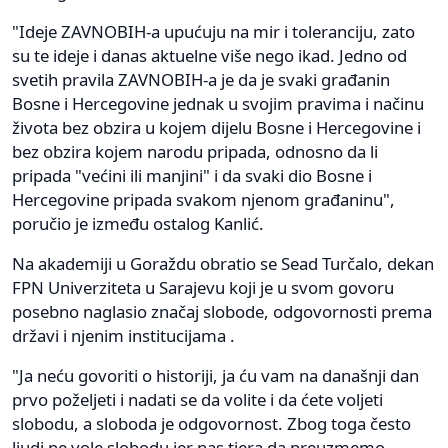
"Ideje ZAVNOBIH-a upućuju na mir i toleranciju, zato
su te ideje i danas aktuelne više nego ikad. Jedno od
svetih pravila ZAVNOBIH-a je da je svaki građanin
Bosne i Hercegovine jednak u svojim pravima i načinu
života bez obzira u kojem dijelu Bosne i Hercegovine i
bez obzira kojem narodu pripada, odnosno da li
pripada "većini ili manjini" i da svaki dio Bosne i
Hercegovine pripada svakom njenom građaninu",
poručio je između ostalog Kanlić.
Na akademiji u Goraždu obratio se Sead Turčalo, dekan
FPN Univerziteta u Sarajevu koji je u svom govoru
posebno naglasio značaj slobode, odgovornosti prema
državi i njenim institucijama .
"Ja neću govoriti o historiji, ja ću vam na današnji dan
prvo poželjeti i nadati se da volite i da ćete voljeti
slobodu, a sloboda je odgovornost. Zbog toga često
ljudi ne vole slobodu jer nas tjera da preuzmemo