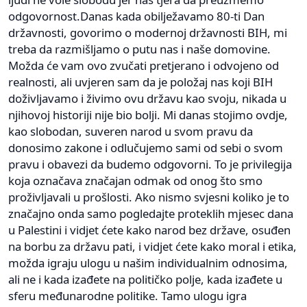
odgovornost.Danas kada obilježavamo 80-ti Dan
državnosti, govorimo o modernoj državnosti BIH, mi
treba da razmišljamo o putu nas i naše domovine.
Možda će vam ovo zvučati pretjerano i odvojeno od
realnosti, ali uvjeren sam da je položaj nas koji BIH
doživljavamo i živimo ovu državu kao svoju, nikada u
njihovoj historiji nije bio bolji. Mi danas stojimo ovdje,
kao slobodan, suveren narod u svom pravu da
donosimo zakone i odlučujemo sami od sebi o svom
pravu i obavezi da budemo odgovorni. To je privilegija
koja označava značajan odmak od onog što smo
proživljavali u prošlosti. Ako nismo svjesni koliko je to
značajno onda samo pogledajte proteklih mjesec dana
u Palestini i vidjet ćete kako narod bez države, osuđen
na borbu za državu pati, i vidjet ćete kako moral i etika,
možda igraju ulogu u našim individualnim odnosima,
ali ne i kada izađete na političko polje, kada izađete u
sferu međunarodne politike. Tamo ulogu igra