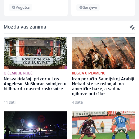
Vogošća
Sarajevo
Možda vas zanima
O ČEMU JE RIJEČ
REGIJA U PLAMENU
Nesvakidašnji prizor u Los
Iran poručio Saudijskoj Arabiji:
Angelesu: Muškarac snimljen u
Nekad ste se oslanjali na
billboardu nasred raskrsnice
američke baze, a sad na
njihove potrčke
11 sati
4 sata