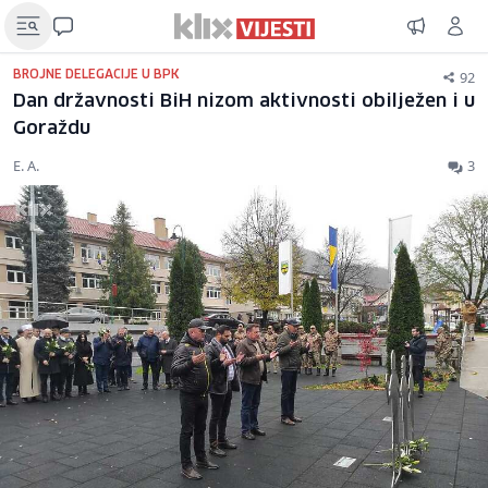
92
BROJNE DELEGACIJE U BPK
Dan državnosti BiH nizom aktivnosti obilježen i u
Goraždu
E. A.
3