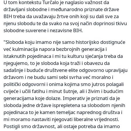
U tom kontekstu Turčalo je naglasio važnost da
državljani slobodne i međunarodno priznate države
BIH treba da uvažavaju žrtve onih koji su dali sve za
njenu slobodu te da svako na svoj način doprinosi tkivu
slobodne suverene i nezavisne BIH.
"Sloboda koju imamo nije samo historijsko dostignuće
već kulminacija napora bezbrojnih generacija i
istaknutih pojedinaca i mi tu kulturu sjećanja treba da
njegujemo, to je sloboda koja traži i obavezu da
sadašnje i buduće društvene elite odgovorno upravljaju
državom i ne budu sami sebi svrha već moralno i
politički odgovorni i onima kojima smo jutros polagali
cvijeće i učili fatihu i minut šutnje, ali i živim i budućim
generacijama koje dolaze. Imperativ je priznati da je
sloboda jedne države isprepletena sa slobodom njenih
pojedinaca to je kamen temeljac naprednog društva i
mi moramo nastaviti njegovati liberalne vrijednosti.
Postigli smo državnost, ali ostaje potreba da imamo