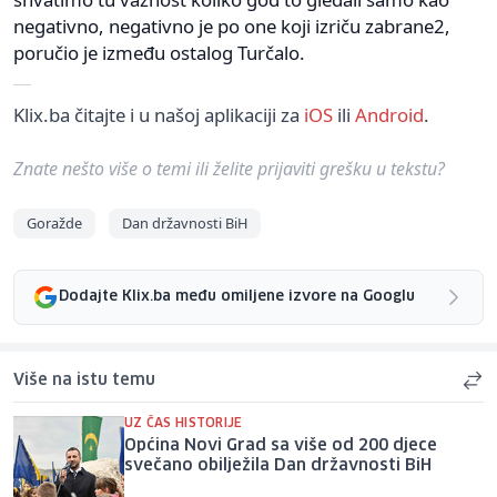
negativno, negativno je po one koji izriču zabrane2,
poručio je između ostalog Turčalo.
Klix.ba čitajte i u našoj aplikaciji za
iOS
ili
Android
.
Znate nešto više o temi ili želite prijaviti grešku u tekstu?
Goražde
Dan državnosti BiH
Dodajte Klix.ba među omiljene izvore na Googlu
Više na istu temu
UZ ČAS HISTORIJE
Općina Novi Grad sa više od 200 djece
svečano obilježila Dan državnosti BiH