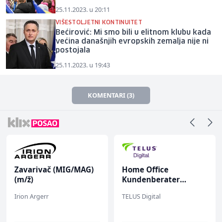
25.11.2023. u 20:11
VIŠESTOLJETNI KONTINUITET
Bećirović: Mi smo bili u elitnom klubu kada
većina današnjih evropskih zemalja nije ni
postojala
25.11.2023. u 19:43
KOMENTARI (3)
Zavarivač (MIG/MAG)
Home Office
(m/ž)
Kundenberater
(m/w/d) für Vattenfall
Irion Argerr
TELUS Digital