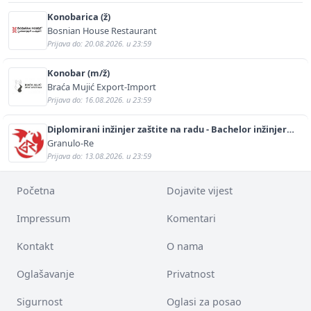
Konobarica (ž)
Bosnian House Restaurant
Prijava do: 20.08.2026. u 23:59
Konobar (m/ž)
Braća Mujić Export-Import
Prijava do: 16.08.2026. u 23:59
Diplomirani inžinjer zaštite na radu - Bachelor inžinjer
sigurnosti i pomoći (m/ž)
Granulo-Re
Prijava do: 13.08.2026. u 23:59
Početna
Dojavite vijest
Impressum
Komentari
Kontakt
O nama
Oglašavanje
Privatnost
Sigurnost
Oglasi za posao