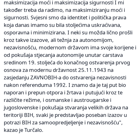
maksimizacija moći i maksimizacija sigurnosti I mi
također treba da radimo, na maksimiziranju moći i
sigurnosti. Svjesni smo da identitet i politička prava
koja danas imamo su bila stoljećima uskraćivana,
osporavna i minimizirana. I neki su možda lično prošli
kroz takve izazove, ali težnja za autonomijom,
nezavisnošću, modernom državom ima svoje korijene i
od pokušaja stjecanja autonomije unutar carstava
sredinom 19. stoljeća do konačnog ostvarenja prvog
osnova za modernu državnost 25.11.1943 na
zasjedanju ZAVNOBIH-a do ostvarenja nezavisnosti
nakon referenduma 1992. I znamo da je taj put bio
naporan i prepun otpora i žrtava i putujući kroz te
različite režime, i osmanske i austrougarske i
jugoslovenske i pokušaja stvaranja velikih država na
teritoriji BIH, svaki je predstavljao poseban izazov u
potrazi BIH za samoopredjeljenje i nezavisnošću",
kazao je Turčalo.