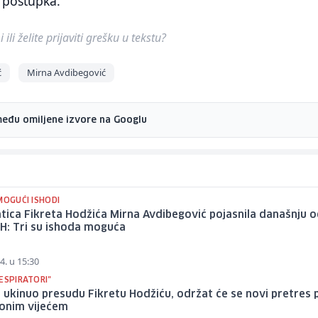
i postupka.
ili želite prijaviti grešku u tekstu?
ć
Mirna Avdibegović
među omiljene izvore na Googlu
MOGUĆI ISHODI
ica Fikreta Hodžića Mirna Avdibegović pojasnila današnju 
H: Tri su ishoda moguća
4. u 15:30
ESPIRATORI"
 ukinuo presudu Fikretu Hodžiću, održat će se novi pretres 
ionim vijećem