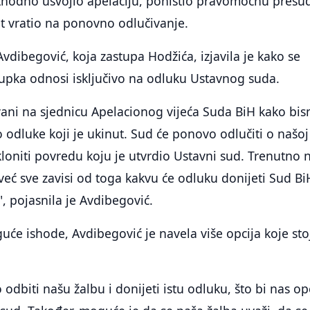
ethodno usvojio apelaciju, poništio pravomoćnu presu
t vratio na ponovno odlučivanje.
vdibegović, koja zastupa Hodžića, izjavila je kako se
tupka odnosi isključivo na odluku Ustavnog suda.
ani na sjednicu Apelacionog vijeća Suda BiH kako bi
o odluke koji je ukinut. Sud će ponovo odlučiti o našoj
otkloniti povredu koju je utvrdio Ustavni sud. Trenutno
već sve zavisi od toga kakvu će odluku donijeti Sud Bi
", pojasnila je Avdibegović.
će ishode, Avdibegović je navela više opcija koje sto
dbiti našu žalbu i donijeti istu odluku, što bi nas op