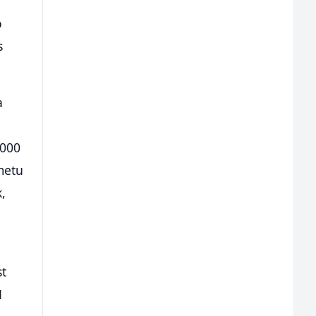
o
s
a
.000
metu
k,
st
H