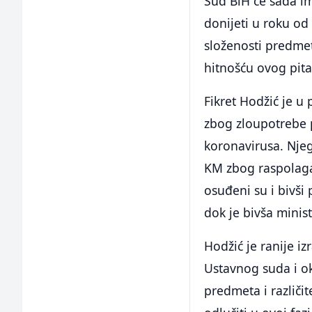
Sud BiH će sada im
donijeti u roku od
složenosti predmet
hitnošću ovog pita
Fikret Hodžić je 
zbog zloupotrebe 
koronavirusa. Njeg
KM zbog raspolag
osuđeni su i bivši
dok je bivša minist
Hodžić je ranije i
Ustavnog suda i o
predmeta i različi