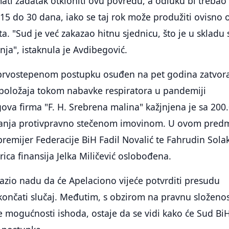
ati zadatak otkloniti ovu povredu, a odluku bi trebao
 15 do 30 dana, iako se taj rok može produžiti ovisno 
a. "Sud je već zakazao hitnu sjednicu, što je u skladu 
nja", istaknula je Avdibegović.
u prvostepenom postupku osuđen na pet godina zatvor
položaja tokom nabavke respiratora u pandemiji
ova firma "F. H. Srebrena malina" kažjnjena je sa 200
anja protivpravno stečenom imovinom. U ovom pred
 premijer Federacije BiH Fadil Novalić te Fahrudin Sola
rica finansija Jelka Miličević oslobođena.
zrazio nadu da će Apelaciono vijeće potvrditi presudu
končati slučaj. Međutim, s obzirom na pravnu složeno
te mogućnosti ishoda, ostaje da se vidi kako će Sud Bi