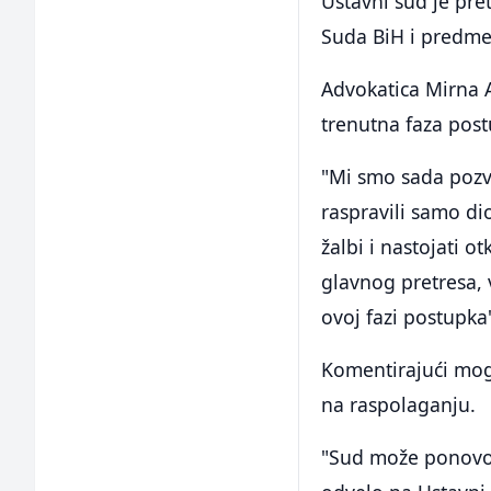
Ustavni sud je pr
Suda BiH i predme
Advokatica Mirna A
trenutna faza pos
"Mi smo sada pozv
raspravili samo di
žalbi i nastojati 
glavnog pretresa, 
ovoj fazi postupka
Komentirajući mogu
na raspolaganju.
"Sud može ponovo o