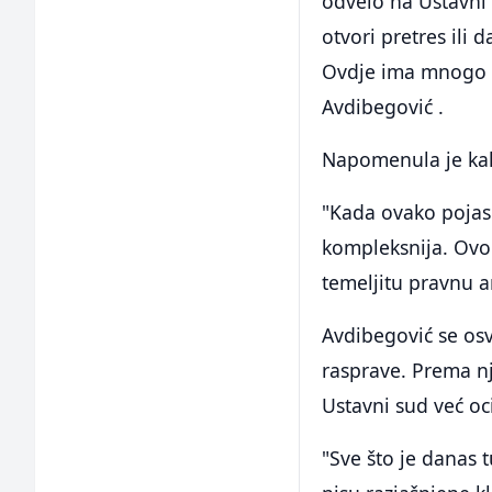
odvelo na Ustavni 
otvori pretres ili
Ovdje ima mnogo pr
Avdibegović .
Napomenula je kak
"Kada ovako pojasn
kompleksnija. Ovo 
temeljitu pravnu a
Avdibegović se osv
rasprave. Prema nje
Ustavni sud već oc
"Sve što je danas t