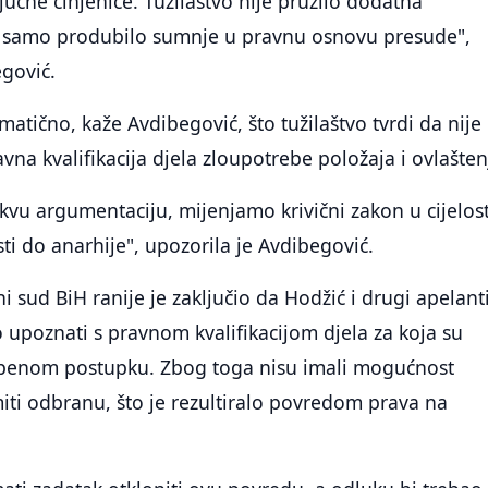
jučne činjenice. Tužilaštvo nije pružilo dodatna
je samo produbilo sumnje u pravnu osnovu presude",
egović.
atično, kaže Avdibegović, što tužilaštvo tvrdi da nije
vna kvalifikacija djela zloupotrebe položaja i ovlašten
kvu argumentaciju, mijenjamo krivični zakon u cijelost
ti do anarhije", upozorila je Avdibegović.
i sud BiH ranije je zaključio da Hodžić i drugi apelant
o upoznati s pravnom kvalifikacijom djela za koja su
penom postupku. Zbog toga nisu imali mogućnost
ti odbranu, što je rezultiralo povredom prava na