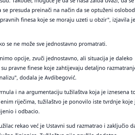
sud. Također, moguće je da se naša žalba uvaži, da se
 da se presuda preinači na način da se optuženi oslobod
avnih finesa koje se moraju uzeti u obzir", izjavila j
o se ne može sve jednostavno promatrati.
imo opcije, zvuči jednostavno, ali situacija je daleko
su pravne finese koje zahtijevaju detaljno razmatranj
nalizu", dodala je Avdibegović.
rnula i na argumentaciju tužilaštva koja je iznesena 
nim riječima, tužilaštvo je ponovilo iste tvrdnje koje 
ijenio i odbacio.
užilac rekao već je Ustavni sud razmatrao i zaključio d