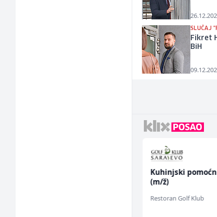
26.12.202
SLUČAJ "
Fikret 
BiH
09.12.202
Voditelj poslovnice
Kuhinjski pomoćn
salona namještaja (m/
(m/ž)
ž)
Kalea
Restoran Golf Klub