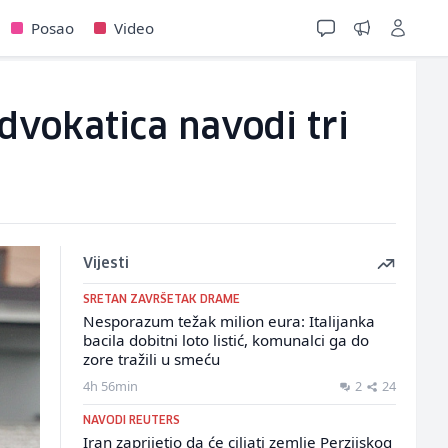
Posao
Video
Advokatica navodi tri
Vijesti
SRETAN ZAVRŠETAK DRAME
Nesporazum težak milion eura: Italijanka
bacila dobitni loto listić, komunalci ga do
zore tražili u smeću
4h 56min
2
24
NAVODI REUTERS
Iran zaprijetio da će ciljati zemlje Perzijskog