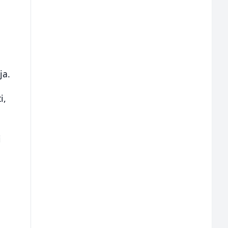
ja.
i,
i