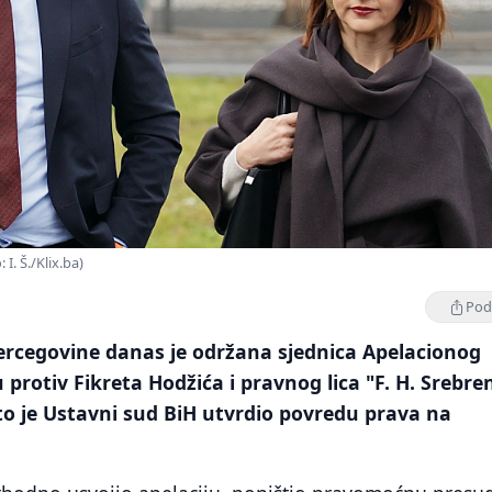
I. Š./Klix.ba)
Podi
ercegovine danas je održana sjednica Apelacionog
 protiv Fikreta Hodžića i pravnog lica "F. H. Srebre
to je Ustavni sud BiH utvrdio povredu prava na
.