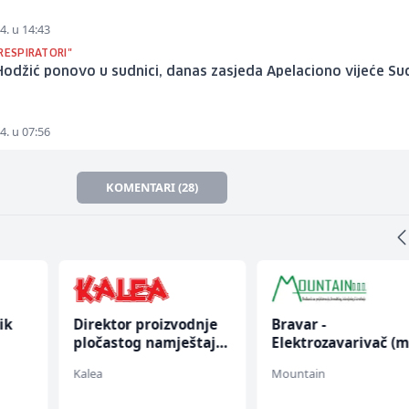
4. u 14:43
RESPIRATORI"
Hodžić ponovo u sudnici, danas zasjeda Apelaciono vijeće Su
4. u 07:56
KOMENTARI (28)
ik
Direktor proizvodnje
Bravar -
pločastog namještaja
Elektrozavarivač (m
(m/ž)
Kalea
Mountain