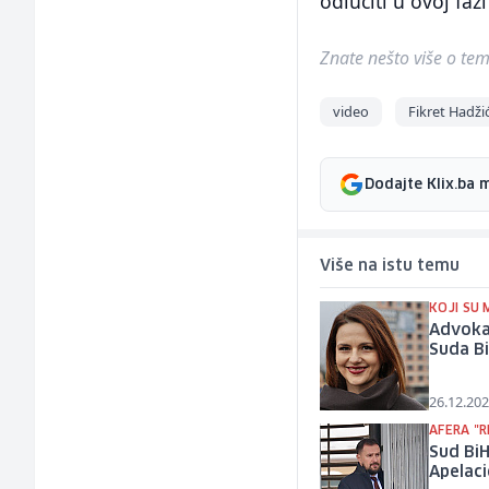
odlučiti u ovoj faz
Znate nešto više o temi 
video
Fikret Hadži
Dodajte Klix.ba 
Više na istu temu
KOJI SU 
Advokat
Suda Bi
26.12.202
AFERA "R
Sud BiH
Apelac