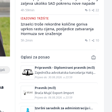
zaljeva ukoliko SAD pokrenu nove napade
4h 59min
6
22
IZAZOVNO TRŽIŠTE
Izraelci troše rekordne količine goriva
uprkos rastu cijena, posljedice zatvaranja
Hormuza sve izraženije
5h 2min
1
10
Oglasi za posao
Pripravnik - Diplomirani pravnik (m/ž)
jeli
Zajednička advokatska kancelarija Hakija
Kurtović i Adis Kurtović
Prijava do: 30.08.2026. u 23:59
na
Pravnik (m/ž)
Braća Mujić Export-Import
Prijava do: 06.08.2026. u 23:59
Izvršni saradnik za administraciju i