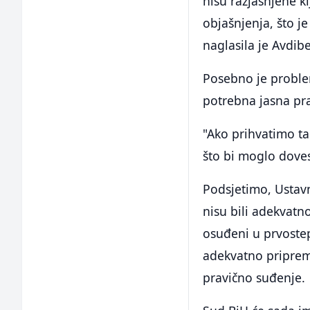
nisu razjašnjene kl
objašnjenja, što 
naglasila je Avdib
Posebno je problem
potrebna jasna pra
"Ako prihvatimo ta
što bi moglo doves
Podsjetimo, Ustavn
nisu bili adekvatn
osuđeni u prvoste
adekvatno pripremi
pravično suđenje.