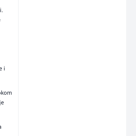
i.
e
e i
tokom
je
a