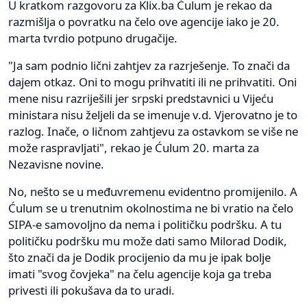
U kratkom razgovoru za Klix.ba Ćulum je rekao da
razmišlja o povratku na čelo ove agencije iako je 20.
marta tvrdio potpuno drugačije.
"Ja sam podnio lični zahtjev za razrješenje. To znači da
dajem otkaz. Oni to mogu prihvatiti ili ne prihvatiti. Oni
mene nisu razriješili jer srpski predstavnici u Vijeću
ministara nisu željeli da se imenuje v.d. Vjerovatno je to
razlog. Inače, o ličnom zahtjevu za ostavkom se više ne
može raspravljati", rekao je Ćulum 20. marta za
Nezavisne novine.
No, nešto se u međuvremenu evidentno promijenilo. A
Ćulum se u trenutnim okolnostima ne bi vratio na čelo
SIPA-e samovoljno da nema i političku podršku. A tu
političku podršku mu može dati samo Milorad Dodik,
što znači da je Dodik procijenio da mu je ipak bolje
imati "svog čovjeka" na čelu agencije koja ga treba
privesti ili pokušava da to uradi.