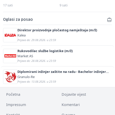
17 sati
9 sati
Oglasi za posao
Direktor proizvodnje pločastog namještaja (m/ž)
Kalea
Prijava do: 29.08.2026. u 23:59
Rukovodilac službe logistike (m/ž)
Market AS
Prijava do: 28.08.2026. u 23:59
Diplomirani inžinjer zaštite na radu - Bachelor inžinjer
sigurnosti i pomoći (m/ž)
Granulo-Re
Prijava do: 13.08.2026. u 23:59
Početna
Dojavite vijest
Impressum
Komentari
Kontakt
O nama