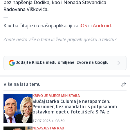
bez hapšenja Dodika, kao i Nenada Stevandića i
Radovana Viškovića.
Klix.ba čitajte i u našoj aplikaciji za
iOS
ili
Android
.
Znate nešto više o temi ili želite prijaviti grešku u tekstu?
Dodajte Klix.ba među omiljene izvore na Googlu
Više na istu temu
KRIVO JE VIJEĆE MINISTARA
Slučaj Darka Ćuluma je nezapamćen:
Penzioner, bez mandata i s potpisanom
ostavkom opet u fotelji šefa SIPA-e
17.07.2025. u 08:59
NESAVJESTAN RAD