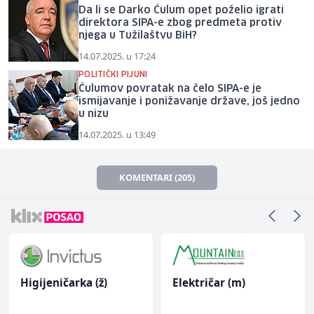
Da li se Darko Ćulum opet poželio igrati
direktora SIPA-e zbog predmeta protiv
njega u Tužilaštvu BiH?
14.07.2025. u 17:24
POLITIČKI PIJUNI
Ćulumov povratak na čelo SIPA-e je
ismijavanje i ponižavanje države, još jedno
u nizu
14.07.2025. u 13:49
KOMENTARI (205)
Higijeničarka (ž)
Električar (m)