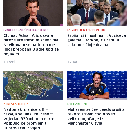
GRADI USPJEŠNU KARIJERU
IZGUBLJEN U PREVODU
Glumac Adnan Alić osvaja
Srbijanci i muslimani: Vučićeva
mreže urnebesnim snimcima:
galama u Mrkonjić Gradu u
Navikavam se na to da me
sukobu s činjenicama
ljudi prepoznaju gdje god se
pojavim
10 sati
17 sati
"TRI SESTRICE"
POTVRĐENO
Nadomak granice s BiH
Muharemovićev Leeds srušio
razvija se luksuzni resort
rekord i zvanično doveo
vrijedan 920 miliona eura:
veliko pojačanje iz
Potpuno će promijeniti
Manchester Cityja
Dubrovačku rivijeru