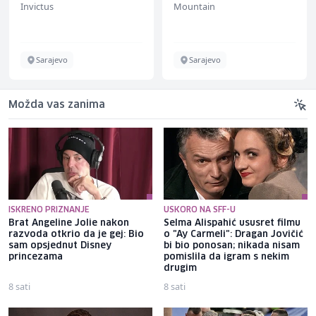
Invictus
Mountain
Sarajevo
Sarajevo
Možda vas zanima
ISKRENO PRIZNANJE
USKORO NA SFF-U
Brat Angeline Jolie nakon
Selma Alispahić ususret filmu
razvoda otkrio da je gej: Bio
o "Ay Carmeli": Dragan Jovičić
sam opsjednut Disney
bi bio ponosan; nikada nisam
princezama
pomislila da igram s nekim
drugim
8 sati
8 sati