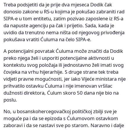
Treba podsjetiti da je prije dva mjeseca Dodik čak
donosio zakone u RS-u kojima je pokušao zabraniti rad
SIPA-e u tom entitetu, zatim pozivao zaposlene iz RS-a
da napuste agenciju pa čak i prijetio. Sada, kada je
uvidio da trenutno nema ništa od njegovog privođenja
pokušava vratiti Ćuluma na čelo SIPA-e.
A potencijalni povratak Ćuluma može značiti da Dodik
preko njega želi i usporiti potencijalne aktivnosti u
kontekstu svog položaja ili jednostavno želi imati svog
čovjeka na vrhu hijerarhije. S druge strane tek treba
vidjeti pravne mogućnosti, jer iako Vijeće ministara nije
prihvatilo ostavku Ćuluma i nije imenovan vršilac
dužnosti direktora, Ćulum skoro 50 dana nije bio na
poslu.
No, u bosanskohercegovačkoj političkoj zbilji sve je
moguće pa i da se epizoda s Ćulumovom ostavkom
zaboravi i da se nastavi sve po starom. Naravno i dalje