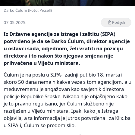
Darko Ćulum (Foto: Pixsell)
07.05.2025.
Podijeli
Iz Državne agencije za istrage i zaštitu (SIPA)
potvrđeno je da se Darko Ćulum, direktor agencije
u ostavci sada, odjednom, želi vratiti na poziciju
direktora i to nakon što njegova smjena nije
prihvaćena u Vijeću ministara.
Ćulum je na poslu u SIPA-i zadnji put bio 18. marta i
skoro 50 dana nema nikakve veze s tom agencijom, a u
međuvremenu je angažovan kao savjetnik direktora
policije Republike Srpske. Nikada nije objašnjeno kako
je to pravno regulisano, jer Ćulum službeno nije
razriješen u Vijeću ministara. Ipak, kako je Istraga
objavila, a ta informacija je jutros potvrđena i za Klix.ba
u SIPA-i, Ćulum se predomislio.