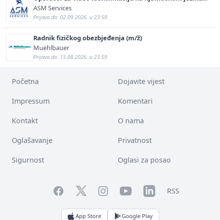
(m/ž)
ASM Services
Prijava do: 02.09.2026. u 23:59
Radnik fizičkog obezbjeđenja (m/ž)
Muehlbauer
Prijava do: 15.08.2026. u 23:59
Početna
Dojavite vijest
Impressum
Komentari
Kontakt
O nama
Oglašavanje
Privatnost
Sigurnost
Oglasi za posao
Facebook
YouTube
LinkedIn
Twitter
Instagram
RSS
App Store
Google Play