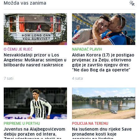
Možda vas zanima
O ČEMU JE RIJEČ
NAPADAČ PLAVIH
Nesvakidašnji prizor u Los
Aldian Korora (17) je postigao
Angelesu: Muškarac snimljen u
prvijenac za Želju, otkriveno
billboardu nasred raskrsnice
gdje je završio njegov dres:
"Ne dao Bog da ga operete"
7 sati
4 sata
PRIPREME U PERTHU
POLICIJA NA TERENU
Juventus na Alajbegovićevom
Na isušenom dnu rijeke Save
debiju poražen od Intera,
pronađene kosti koje