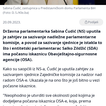
Sabina Ćudić, zastupnica u Predstavničkom domu Parlamenta BiH
(Foto: D. S./Klix.ba)
20.09.2023.
Podijeli
Državna parlamentarka Sabina Ćudić (NS) uputila
je zahtjev za sazivanje nadležne parlamentarne
komisije, a povod za sazivanje sjednice je istakla to
što i entitetski parlamentarac Salko Zildžić (SDA)
ima počasnu iskaznicu Obavještajno-sigurnosne
agencije (OSA).
Kako su saopćili iz NS-a, Ćudić je uputila zahtjev za
sazivanjem sjednice Zajedničke komisije za nadzor nad
radom OSA-e. Ukazala je na ono što je još bitno u vezi
počasne iskaznice.
"Neophodno je utvrditi sve okolnosti pod kojima je
dodjeljena počasna iskaznica OSA-e, koja, prema