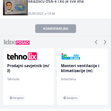
iskaznicu OSA-e i ko je sve ima
20.09.2023. u 13:34
KOMENTARI (84)
Prodajni savjetnik (m/
Monteri ventilacije i
ž)
klimatizacije (m)
Tehnolix
Interclima
Sarajevo
Sarajevo