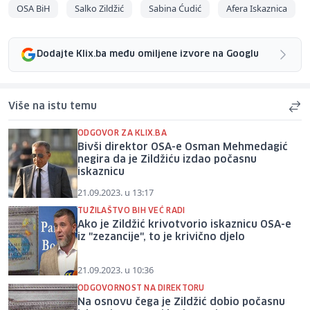
OSA BiH
Salko Zildžić
Sabina Ćudić
Afera Iskaznica
Dodajte Klix.ba među omiljene izvore na Googlu
Više na istu temu
ODGOVOR ZA KLIX.BA
Bivši direktor OSA-e Osman Mehmedagić
negira da je Zildžiću izdao počasnu
iskaznicu
21.09.2023. u 13:17
TUŽILAŠTVO BIH VEĆ RADI
Ako je Zildžić krivotvorio iskaznicu OSA-e
iz "zezancije", to je krivično djelo
21.09.2023. u 10:36
ODGOVORNOST NA DIREKTORU
Na osnovu čega je Zildžić dobio počasnu