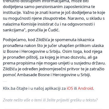
trenutno dostupnim informacijama, može biti
dodijeljena samo penzionisanim zaposlenicima te
institucije. Važno je znati kome je još dodijeljena te koje
su mogućnosti njene zloupotrebe. Naravno, u skladu s
nalazima Komisije insistirat ću i na odgovornosti i
sankcijama", poručila je Ćudić.
Podsjećamo, kod Zildžića je spomenuta iskaznica
pronađena nakon što je jučer uhapšen prilikom ulaska
iz Bosne i Hercegovine u Srbiju. Osim toga, kod njega
je pronađen pištolj, za kojeg je imao dozvolu, ali ga
prema propisima nije mogao unijeti u susjednu državu.
Zildžiću je određen jednomjesečni pritvor te je zatražio
pomoć Ambasade Bosne i Hercegovine u Srbiji.
Klix.ba čitajte i u našoj aplikaciji za
iOS
ili
Android
.
Znate nešto više o temi ili želite prijaviti grešku u tekstu?