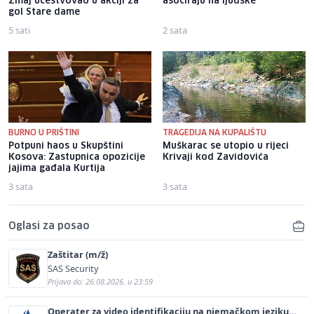
Zmaj učestvovao u akciji za
asociraju na ljudske
gol Stare dame
5 sati
2 sata
BURNO U PRIŠTINI
TRAGEDIJA NA KUPALIŠTU
Potpuni haos u Skupštini
Muškarac se utopio u rijeci
Kosova: Zastupnica opozicije
Krivaji kod Zavidovića
jajima gađala Kurtija
3 sata
3 sata
Oglasi za posao
Zaštitar (m/ž)
SAS Security
Prijava do: 26.08.2026. u 23:59
Operater za video identifikaciju na njemačkom jeziku