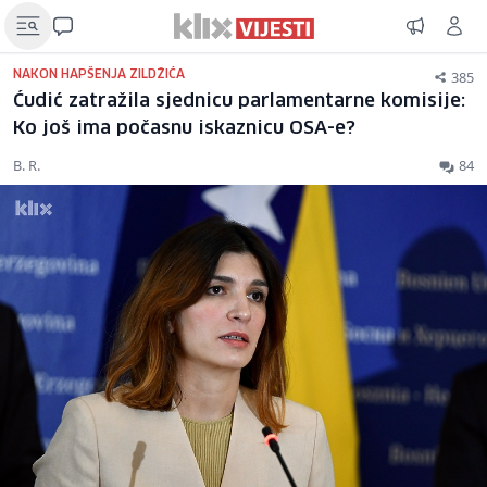
385
NAKON HAPŠENJA ZILDŽIĆA
Ćudić zatražila sjednicu parlamentarne komisije:
Ko još ima počasnu iskaznicu OSA-e?
B. R.
84