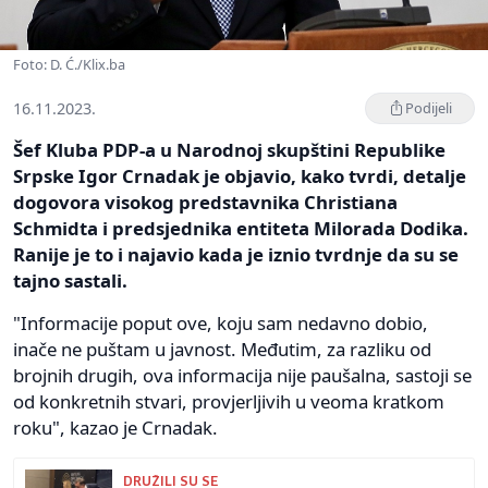
Foto: D. Ć./Klix.ba
16.11.2023.
Podijeli
Šef Kluba PDP-a u Narodnoj skupštini Republike
Srpske Igor Crnadak je objavio, kako tvrdi, detalje
dogovora visokog predstavnika Christiana
Schmidta i predsjednika entiteta Milorada Dodika.
Ranije je to i najavio kada je iznio tvrdnje da su se
tajno sastali.
"Informacije poput ove, koju sam nedavno dobio,
inače ne puštam u javnost. Međutim, za razliku od
brojnih drugih, ova informacija nije paušalna, sastoji se
od konkretnih stvari, provjerljivih u veoma kratkom
roku", kazao je Crnadak.
DRUŽILI SU SE