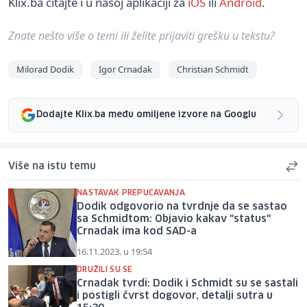
Klix.ba čitajte i u našoj aplikaciji za
iOS
ili
Android
.
Znate nešto više o temi ili želite prijaviti grešku u tekstu?
Milorad Dodik
Igor Crnadak
Christian Schmidt
Dodajte Klix.ba među omiljene izvore na Googlu
Više na istu temu
NASTAVAK PREPUCAVANJA
Dodik odgovorio na tvrdnje da se sastao
sa Schmidtom: Objavio kakav "status"
Crnadak ima kod SAD-a
16.11.2023. u 19:54
DRUŽILI SU SE
Crnadak tvrdi: Dodik i Schmidt su se sastali
i postigli čvrst dogovor, detalji sutra u