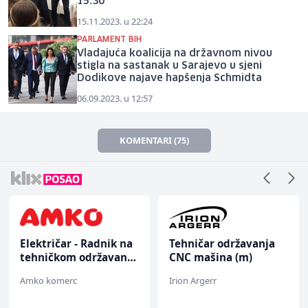
15:30
15.11.2023. u 22:24
PARLAMENT BIH
Vladajuća koalicija na državnom nivou
stigla na sastanak u Sarajevo u sjeni
Dodikove najave hapšenja Schmidta
06.09.2023. u 12:57
KOMENTARI (75)
Električar - Radnik na
Tehničar održavanja
tehničkom održavanju
CNC mašina (m)
(m/ž)
Amko komerc
Irion Argerr