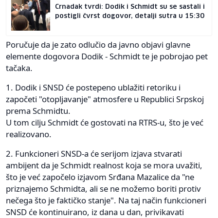
Crnadak tvrdi: Dodik i Schmidt su se sastali i
postigli čvrst dogovor, detalji sutra u 15:30
Poručuje da je zato odlučio da javno objavi glavne
elemente dogovora Dodik - Schmidt te je pobrojao pet
tačaka.
1. Dodik i SNSD će postepeno ublažiti retoriku i
započeti "otopljavanje" atmosfere u Republici Srpskoj
prema Schmidtu.
U tom cilju Schmidt će gostovati na RTRS-u, što je već
realizovano.
2. Funkcioneri SNSD-a će serijom izjava stvarati
ambijent da je Schmidt realnost koja se mora uvažiti,
što je već započelo izjavom Srđana Mazalice da "ne
priznajemo Schmidta, ali se ne možemo boriti protiv
nečega što je faktičko stanje". Na taj način funkcioneri
SNSD će kontinuirano, iz dana u dan, privikavati