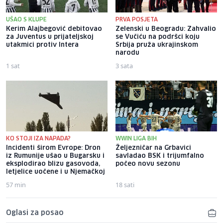
UŠAO S KLUPE
PRVA POSJETA
Kerim Alajbegović debitovao
Zelenski u Beogradu: Zahvalio
za Juventus u prijateljskoj
se Vučiću na podršci koju
utakmici protiv Intera
Srbija pruža ukrajinskom
narodu
1 sat
3 sata
KO STOJI IZA NAPADA?
WWIN LIGA BIH
Incidenti širom Evrope: Dron
Željezničar na Grbavici
iz Rumunije ušao u Bugarsku i
savladao BSK i trijumfalno
eksplodirao blizu gasovoda,
počeo novu sezonu
letjelice uočene i u Njemačkoj
57 min
18 sati
Oglasi za posao