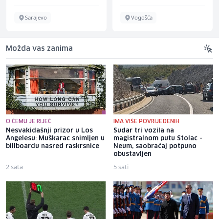
Sarajevo
Vogošća
Možda vas zanima
O ČEMU JE RIJEČ
IMA VIŠE POVRIJEĐENIH
Nesvakidašnji prizor u Los
Sudar tri vozila na
Angelesu: Muškarac snimljen u
magistralnom putu Stolac -
billboardu nasred raskrsnice
Neum, saobraćaj potpuno
obustavljen
2 sata
5 sati