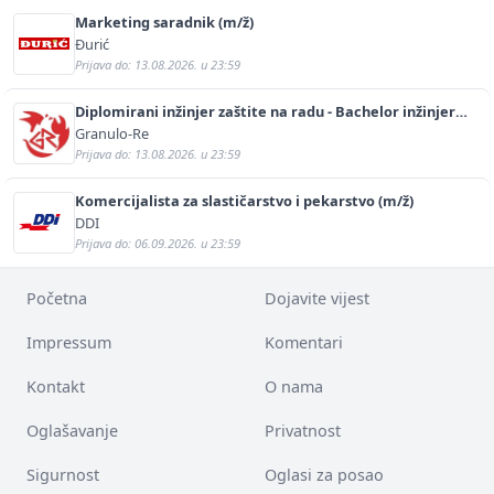
Marketing saradnik (m/ž)
Đurić
Prijava do: 13.08.2026. u 23:59
Diplomirani inžinjer zaštite na radu - Bachelor inžinjer
sigurnosti i pomoći (m/ž)
Granulo-Re
Prijava do: 13.08.2026. u 23:59
Komercijalista za slastičarstvo i pekarstvo (m/ž)
DDI
Prijava do: 06.09.2026. u 23:59
Početna
Dojavite vijest
Impressum
Komentari
Kontakt
O nama
Oglašavanje
Privatnost
Sigurnost
Oglasi za posao