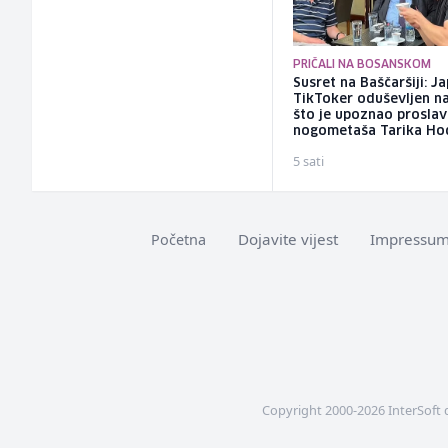
PRIČALI NA BOSANSKOM
Susret na Baščaršiji: J
TikToker oduševljen n
što je upoznao proslav
nogometaša Tarika Ho
5 sati
Dojavite vijest
Impressu
Početna
Copyright 2000-2026 InterSoft 