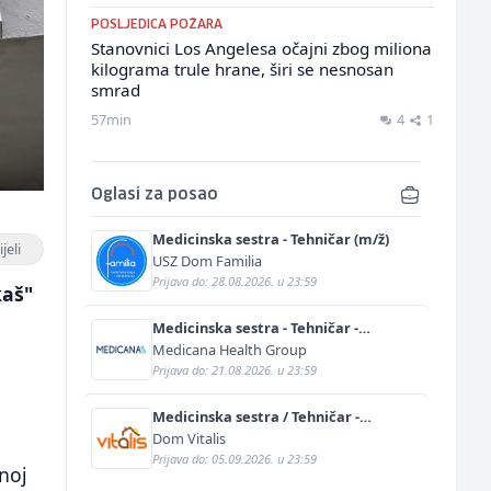
POSLJEDICA POŽARA
Stanovnici Los Angelesa očajni zbog miliona
kilograma trule hrane, širi se nesnosan
smrad
57min
4
1
Oglasi za posao
Medicinska sestra - Tehničar (m/ž)
jeli
USZ Dom Familia
Prijava do: 28.08.2026. u 23:59
kaš"
Medicinska sestra - Tehničar -
Anestetičar (m/ž)
Medicana Health Group
Prijava do: 21.08.2026. u 23:59
Medicinska sestra / Tehničar -
Njegovatelj (m/ž)
Dom Vitalis
Prijava do: 05.09.2026. u 23:59
vnoj