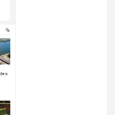
Schuhunternehmen
Više lokacija
Sarajevo
rže u
o