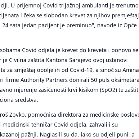
ciji. U prijemnoj Covid trijažnoj ambulanti je trenutno
ijenata i čeka se slobodan krevet za njihov premješta
a 24 sata jedan pacijent je preminuo", navode iz Opće
sobama Covid odjela je krevet do kreveta i ponovo se
r je Civilna zaštita Kantona Sarajevo ovoj ustanovi
ta za smještaj oboljelih od Covid-19, a sinoć su Amina
ori firme Authority Partners donirali 50 puls oksimetara
avno mjerenje zasićenosti krvi kisikom (SpO2) te zašti
kciona sredstva.
uroš Zovko, pomoćnica direktora za medicinske poslove
 medicinski tehničar Covid odjela, zahvalili su
azanoj pažnji. Naglasili su da, iako su odjeli puni, a