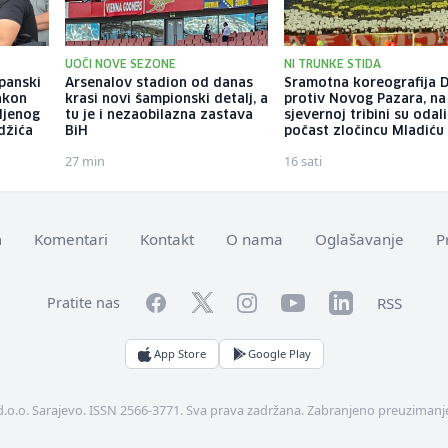
UOČI NOVE SEZONE
NI TRUNKE STIDA
apanski
Arsenalov stadion od danas
Sramotna koreografija D
akon
krasi novi šampionski detalj, a
protiv Novog Pazara, na
ljenog
tu je i nezaobilazna zastava
sjevernoj tribini su odali
džića
BiH
počast zločincu Mladiću
27 min
16 sati
m
Komentari
Kontakt
O nama
Oglašavanje
P
Facebook
YouTube
LinkedIn
Twitter
Instagram
RSS
Pratite nas
App Store
Google Play
d.o.o. Sarajevo. ISSN 2566-3771. Sva prava zadržana. Zabranjeno preuzimanje