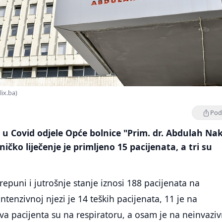
lix.ba)
Podi
u Covid odjele Opće bolnice "Prim. dr. Abdulah Na
ičko liječenje je primljeno 15 pacijenata, a tri su
repuni i jutrošnje stanje iznosi 188 pacijenata na
 intenzivnoj njezi je 14 teških pacijenata, 11 je na
dva pacijenta su na respiratoru, a osam je na neinvazi