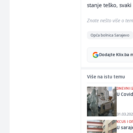
stanje teško, svaki
Znate nešto više o temi 
Opća bolnica Sarajevo
Dodajte Klix.ba 
Više na istu temu
DNEVNI I
U Covid
31.03.202
KCUS I O
U saraj