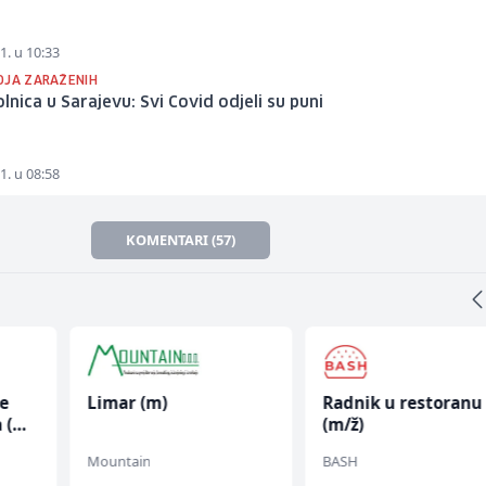
1. u 10:33
OJA ZARAŽENIH
lnica u Sarajevu: Svi Covid odjeli su puni
1. u 08:58
KOMENTARI (57)
ce
Limar (m)
Radnik u restoranu
 (m/
(m/ž)
Mountain
BASH