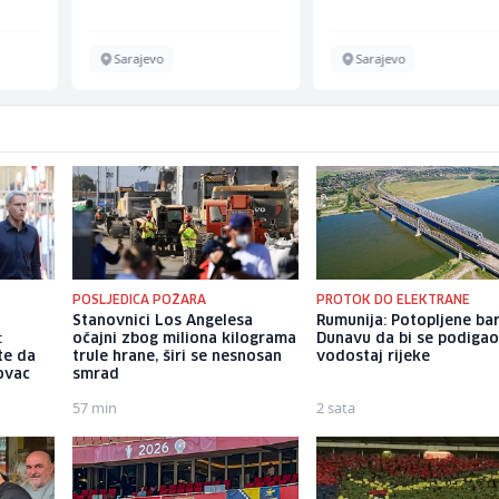
Sarajevo
Sarajevo
POSLJEDICA POŽARA
PROTOK DO ELEKTRANE
Stanovnici Los Angelesa
Rumunija: Potopljene ba
:
očajni zbog miliona kilograma
Dunavu da bi se podiga
te da
trule hrane, širi se nesnosan
vodostaj rijeke
novac
smrad
57 min
2 sata