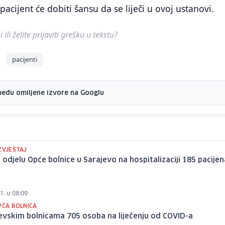
 pacijent će dobiti šansu da se liječi u ovoj ustanovi.
ili želite prijaviti grešku u tekstu?
pacijenti
među omiljene izvore na Googlu
ZVJEŠTAJ
 odjelu Opće bolnice u Sarajevo na hospitalizaciji 185 pacije
1. u 08:09
PĆA BOLNICA
evskim bolnicama 705 osoba na liječenju od COVID-a