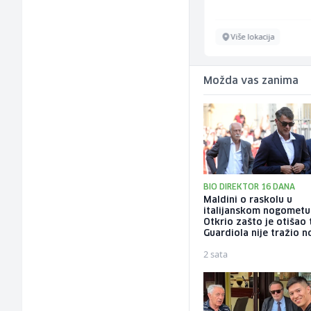
Sarajevo
Više lokacija
Možda vas zanima
BIO DIREKTOR 16 DANA
Maldini o raskolu u
italijanskom nogometu
Otkrio zašto je otišao 
Guardiola nije tražio 
2 sata