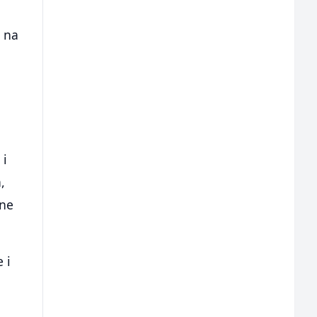
j na
 i
,
tne
 i