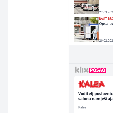
22.03.202
RAST BR
Opća bo
26.02.202
Vozač autobusa (m/ž)
Voditelj poslovni
salona namještaja
ž)
Travel-Trans
Kalea