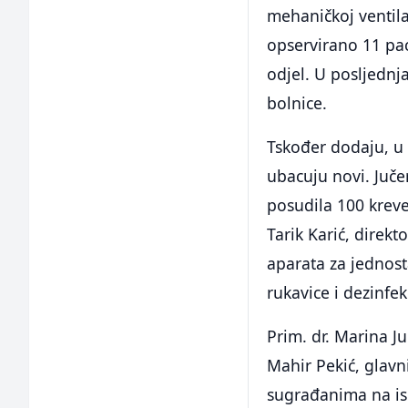
mehaničkoj ventila
opservirano 11 pac
odjel. U posljednj
bolnice.
Tskođer dodaju, u 
ubacuju novi. Juče
posudila 100 kreve
Tarik Karić, direkt
aparata za jednost
rukavice i dezinfe
Prim. dr. Marina J
Mahir Pekić, glavni
sugrađanima na isk