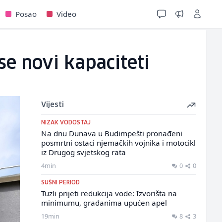
Posao
Video
se novi kapaciteti
Vijesti
NIZAK VODOSTAJ
Na dnu Dunava u Budimpešti pronađeni
posmrtni ostaci njemačkih vojnika i motocikl
iz Drugog svjetskog rata
4min
0
0
SUŠNI PERIOD
Tuzli prijeti redukcija vode: Izvorišta na
minimumu, građanima upućen apel
19min
8
3